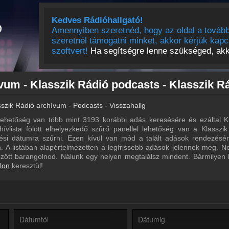
Kedves Rádióhallgató!
Amennyiben szeretnéd, hogy az oldal a tovább
szeretnél támogatni minket, akkor kérjük kapc
szoftvert!
Ha segítségre lenne szükséged, akko
sszik Rádió archívum - Podcasts - Visszahallgatás
ehetőség van több mint 3193 korábbi adás keresésére és ezáltal Kl
hívlista fölött elhelyezkedő szűrő panellel lehetőség van a Klasszi
ltési dátumra szűrni. Ezen kívül van mód a talált adások rendezésé
 A listában alapértelmezetten a legfrissebb adások jelennek meg. N
özött barangolnod. Nálunk egy helyen megtalálsz mindent. Bármilyen
lon
keresztül!