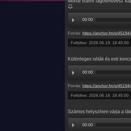
Mohai Bálint fagottművész ka
00:00
Forrás:
https://anchor.fm/s/45194458/podcast/play/121601689/https%3A%2F%2Fd3ctxlq1ktw2nl.cloudfront.net%2Fstaging%2F2026-
Feltöltve:
2026.06.19. 18:45:00
Különleges séták és esti konce
00:00
Forrás:
https://anchor.fm/s/45194458/podcast/play/121601669/https%3A%2F%2Fd3ctxlq1ktw2nl.cloudfront.net%2Fstaging%2F2026-
Feltöltve:
2026.06.18. 18:45:00
Számos helyszínen várja a lá
00:00