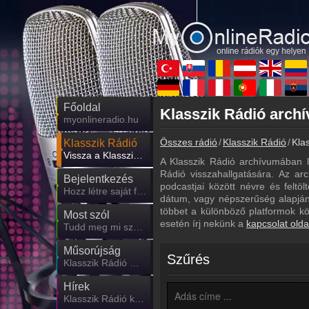
Főoldal
myonlineradio.hu
Összes rádió
Klasszik Rádió
Kla
Klasszik Rádió
Vissza a Klasszik Rádió oldalára
A Klasszik Rádió archívumában l
Rádió visszahallgatására. Az arc
Bejelentkezés
podcastjai között névre és feltö
Hozz létre saját fiókot!
dátum, vagy népszerűség alapján.
többet a különböző platformok k
Most szól
esetén írj nekünk a
kapcsolat olda
Tudd meg mi szólt eddig
Műsorújság
Szűrés
Klasszik Rádió műsorai
Hírek
Klasszik Rádió kapcsolatos hírek