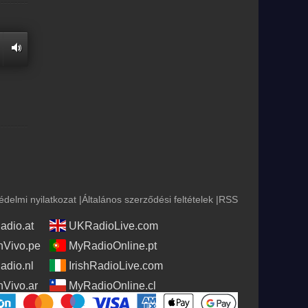
édelmi nyilatkozat
|
Általános szerződési feltételek
|
RSS
adio.at
UKRadioLive.com
Vivo.pe
MyRadioOnline.pt
adio.nl
IrishRadioLive.com
Vivo.ar
MyRadioOnline.cl