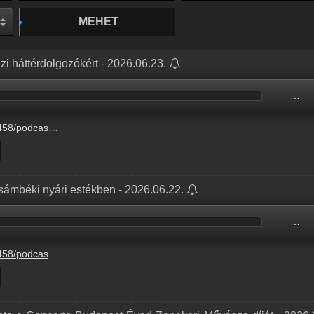
MEHET
zi háttérdolgozókért - 2026.06.23.
…
5-24%2Fcf00b6a8-f377-fd58-2ed5-d73c5cbd40a2.mp3
sámbéki nyári estékben - 2026.06.22.
…
5-24%2F91317310-ec68-adf0-f2e0-07cafd4016fe.mp3