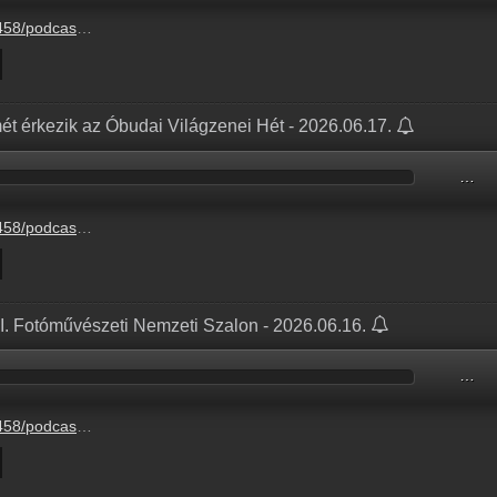
5-17%2F9efcda46-fde2-3795-d6ca-40556aa271e3.mp3
mét érkezik az Óbudai Világzenei Hét - 2026.06.17.
…
5-17%2Fb425e15f-9c5b-04c6-a7f1-00197db74552.mp3
II. Fotóművészeti Nemzeti Szalon - 2026.06.16.
…
5-17%2F6add83fd-3a6e-4452-1307-43dc4e2f606c.mp3