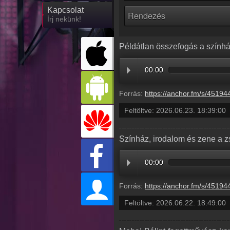
Kapcsolat
Írj nekünk!
Példátlan összefogás a színhá
00:00
Forrás:
https://anchor.fm/s/45194458/podcast/play/121920001/https%3A%2F%2Fd3ctxlq1ktw2nl.cloudfront.net%2Fstaging%2F2026-
Feltöltve:
2026.06.23. 18:39:00
Színház, irodalom és zene a z
00:00
Forrás:
https://anchor.fm/s/45194458/podcast/play/121920287/https%3A%2F%2Fd3ctxlq1ktw2nl.cloudfront.net%2Fstaging%2F2026-
Feltöltve:
2026.06.22. 18:49:00