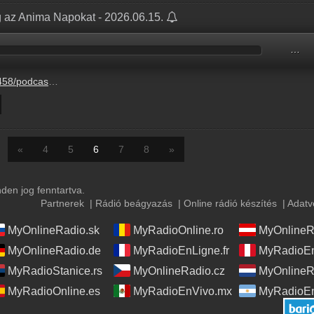
 az Anima Napokat - 2026.06.15.
…
5-16%2F26ae9d3d-1d6c-cf74-844c-e1c708c5a95e.mp3
«
4
5
6
7
8
»
en jog fenntartva.
Partnerek
|
Rádió beágyazás
|
Online rádió készítés
|
Adatv
MyOnlineRadio.sk
MyRadioOnline.ro
MyOnlineR
MyOnlineRadio.de
MyRadioEnLigne.fr
MyRadioEn
MyRadioStanice.rs
MyOnlineRadio.cz
MyOnlineR
MyRadioOnline.es
MyRadioEnVivo.mx
MyRadioEn