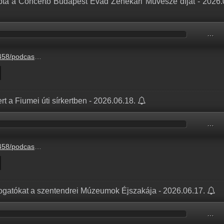
pta a Concerto Budapest Évad Zenekari Művésze díját - 2026.
…
5-17%2Ffb42abd5-f3bf-34c3-bdcf-706c8c7c8777.mp3
rt a Fiumei úti sírkertben - 2026.06.18.
…
5-17%2Fe45d4c81-8e30-0b53-acfc-849b43232f0f.mp3
togatókat a szentendrei Múzeumok Éjszakája - 2026.06.17.
…