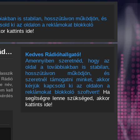
iakban is stabilan, hosszútávon működjön, és
sold ki az oldalon a reklámokat blokkoló
r kattints ide!
Klasszik Rádió archívum - Klasszik Rádió podcasts - Klasszik Rádió visszahallgatás
Kedves Rádióhallgató!
Amennyiben szeretnéd, hogy az
oldal a továbbiakban is stabilan,
hosszútávon működjön, és
asszik
k Rádió
szeretnél támogatni minket, akkor
re név,
kérjük kapcsold ki az oldalon a
em kell
reklámokat blokkoló szoftvert!
Ha
 kérdés
segítségre lenne szükséged, akkor
kattints ide!