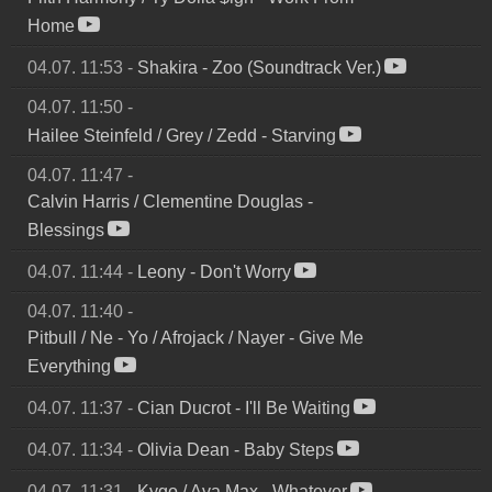
Home
04.07. 11:53
-
Shakira
-
Zoo (Soundtrack Ver.)
04.07. 11:50
-
Hailee Steinfeld / Grey / Zedd
-
Starving
04.07. 11:47
-
Calvin Harris / Clementine Douglas
-
Blessings
04.07. 11:44
-
Leony
-
Don't Worry
04.07. 11:40
-
Pitbull / Ne
-
Yo / Afrojack / Nayer - Give Me
Everything
04.07. 11:37
-
Cian Ducrot
-
I'll Be Waiting
04.07. 11:34
-
Olivia Dean
-
Baby Steps
04.07. 11:31
-
Kygo / Ava Max
-
Whatever