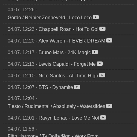
04.07. 12:26
-
Gordo / Reinier Zonneveld
-
Loco Loco
04.07. 12:23
-
Chappell Roan
-
Hot To Go!
04.07. 12:20
-
Alex Warren
-
FEVER DREAM
04.07. 12:17
-
Bruno Mars
-
24K Magic
04.07. 12:13
-
Lewis Capaldi
-
Forget Me
04.07. 12:10
-
Nico Santos
-
All Time High
04.07. 12:07
-
BTS
-
Dynamite
04.07. 12:04
-
Tiesto / Rudimental / Absolutely
-
Waterslides
04.07. 12:01
-
Ravyn Lenae
-
Love Me Not
04.07. 11:56
-
Fifth Harmony / Ty Dolla $ign
-
Work From