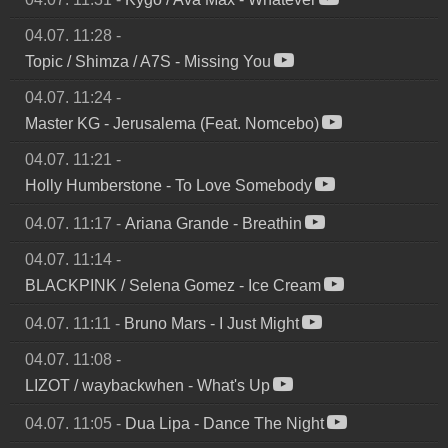
04.07. 11:28
-
Topic / Shimza / A7S
-
Missing You
04.07. 11:24
-
Master KG
-
Jerusalema (Feat. Nomcebo)
04.07. 11:21
-
Holly Humberstone
-
To Love Somebody
04.07. 11:17
-
Ariana Grande
-
Breathin
04.07. 11:14
-
BLACKPINK / Selena Gomez
-
Ice Cream
04.07. 11:11
-
Bruno Mars
-
I Just Might
04.07. 11:08
-
LIZOT / waybackwhen
-
What's Up
04.07. 11:05
-
Dua Lipa
-
Dance The Night