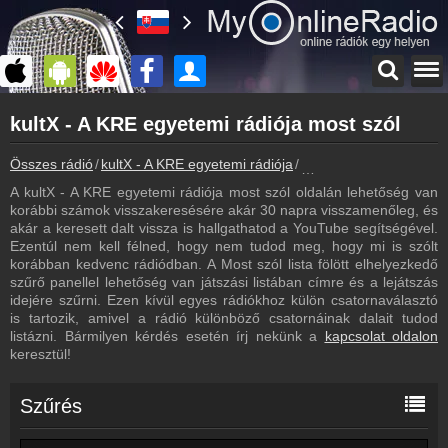
Főoldal
kultX - A KRE egyetemi rádiója most szól
myonlineradio.hu
kultX - A KRE egyetemi rádiója
Összes rádió
kultX - A KRE egyetemi rádiója
kultX - A KRE egyetemi
Vissza a kultX - A KRE egyetemi rádiója oldalára
A kultX - A KRE egyetemi rádiója most szól oldalán lehetőség van
Bejelentkezés
korábbi számok visszakeresésére akár 30 napra visszamenőleg, és
Hozz létre saját fiókot!
akár a keresett dalt vissza is hallgathatod a YouTube segítségével.
Ezentúl nem kell félned, hogy nem tudod meg, hogy mi is szólt
Műsorújság
korábban kedvenc rádiódban. A Most szól lista fölött elhelyezkedő
kultX - A KRE egyetemi rádiója műsorai
szűrő panellel lehetőség van játszási listában címre és a lejátszás
idejére szűrni. Ezen kívül egyes rádiókhoz külön csatornaválasztó
Kapcsolat
is tartozik, amivel a rádió különböző csatornáinak dalait tudod
Írj nekünk!
listázni. Bármilyen kérdés esetén írj nekünk a
kapcsolat oldalon
keresztül!
Partnerek
Rádiós partnerek
Szűrés
Rádió beágyazás
Ágyazd be weboldaladba