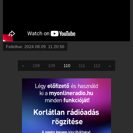
Feltöltve:
2024.08.09. 11:20:56
«
108
109
110
111
112
»