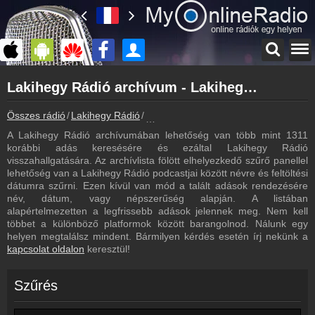
Főoldal
Lakihegy Rádió archívum - Lakihegy Rádió podcasts - Lakihegy Rádió visszahallgatás
myonlineradio.hu
Lakihegy Rádió
Összes rádió
Lakihegy Rádió
Lakihegy Rádió archívum - Podcasts -
Vissza a Lakihegy Rádió oldalára
A Lakihegy Rádió archívumában lehetőség van több mint 1311
Bejelentkezés
korábbi adás keresésére és ezáltal Lakihegy Rádió
Hozz létre saját fiókot!
visszahallgatására. Az archívlista fölött elhelyezkedő szűrő panellel
lehetőség van a Lakihegy Rádió podcastjai között névre és feltöltési
Műsorújság
dátumra szűrni. Ezen kívül van mód a talált adások rendezésére
Lakihegy Rádió műsorai
név, dátum, vagy népszerűség alapján. A listában
alapértelmezetten a legfrissebb adások jelennek meg. Nem kell
Kapcsolat
többet a különböző platformok között barangolnod. Nálunk egy
Írj nekünk!
helyen megtalálsz mindent. Bármilyen kérdés esetén írj nekünk a
kapcsolat oldalon
keresztül!
Partnerek
Rádiós partnerek
Szűrés
Rádió beágyazás
Ágyazd be weboldaladba