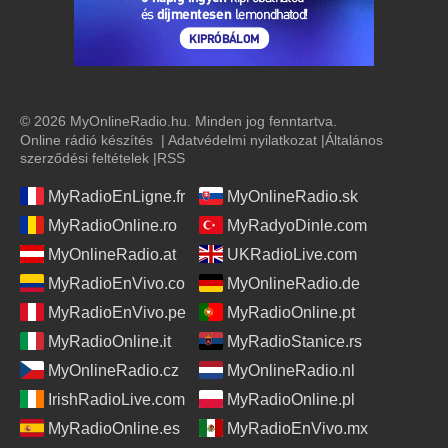
© 2026 MyOnlineRadio.hu. Minden jog fenntartva.
Online rádió készítés
|
Adatvédelmi nyilatkozat
|
Általános
szerződési feltételek
|
RSS
MyRadioEnLigne.fr
MyOnlineRadio.sk
MyRadioOnline.ro
MyRadyoDinle.com
MyOnlineRadio.at
UKRadioLive.com
MyRadioEnVivo.co
MyOnlineRadio.de
MyRadioEnVivo.pe
MyRadioOnline.pt
MyRadioOnline.it
MyRadioStanice.rs
MyOnlineRadio.cz
MyOnlineRadio.nl
IrishRadioLive.com
MyRadioOnline.pl
MyRadioOnline.es
MyRadioEnVivo.mx