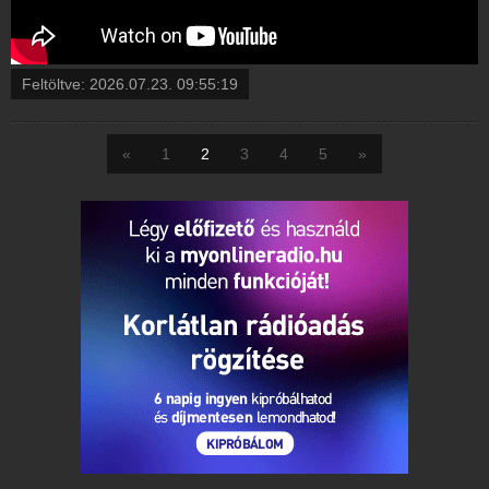
Feltöltve:
2026.07.23. 09:55:19
«
1
2
3
4
5
»