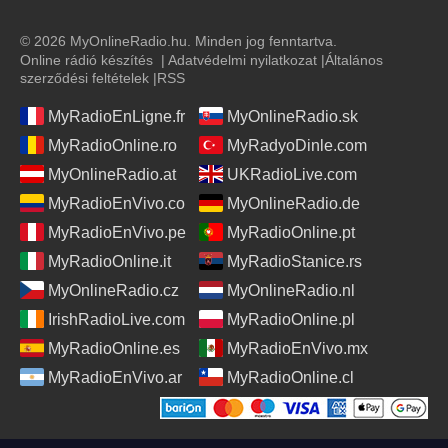
© 2026 MyOnlineRadio.hu. Minden jog fenntartva.
Online rádió készítés
|
Adatvédelmi nyilatkozat
|
Általános
szerződési feltételek
|
RSS
MyRadioEnLigne.fr
MyOnlineRadio.sk
MyRadioOnline.ro
MyRadyoDinle.com
MyOnlineRadio.at
UKRadioLive.com
MyRadioEnVivo.co
MyOnlineRadio.de
MyRadioEnVivo.pe
MyRadioOnline.pt
MyRadioOnline.it
MyRadioStanice.rs
MyOnlineRadio.cz
MyOnlineRadio.nl
IrishRadioLive.com
MyRadioOnline.pl
MyRadioOnline.es
MyRadioEnVivo.mx
MyRadioEnVivo.ar
MyRadioOnline.cl