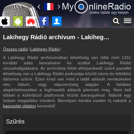
Főoldal
Lakihegy Rádió archívum - Lakihegy Rádió podcasts - Lakihegy Rádió visszahallgatás
myonlineradio.hu
Lakihegy Rádió
Összes rádió
Lakihegy Rádió
Lakihegy Rádió archívum - Podcasts -
Vissza a Lakihegy Rádió oldalára
A Lakihegy Rádió archívumában lehetőség van több mint 1311
Bejelentkezés
korábbi adás keresésére és ezáltal Lakihegy Rádió
Hozz létre saját fiókot!
visszahallgatására. Az archívlista fölött elhelyezkedő szűrő panellel
lehetőség van a Lakihegy Rádió podcastjai között névre és feltöltési
Műsorújság
dátumra szűrni. Ezen kívül van mód a talált adások rendezésére
Lakihegy Rádió műsorai
név, dátum, vagy népszerűség alapján. A listában
alapértelmezetten a legfrissebb adások jelennek meg. Nem kell
Kapcsolat
többet a különböző platformok között barangolnod. Nálunk egy
Írj nekünk!
helyen megtalálsz mindent. Bármilyen kérdés esetén írj nekünk a
kapcsolat oldalon
keresztül!
Partnerek
Rádiós partnerek
Szűrés
Rádió beágyazás
Ágyazd be weboldaladba