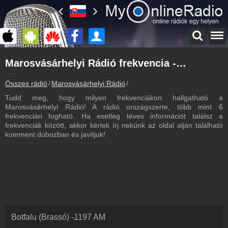
Főoldal
Marosvásárhelyi Rádió frekvencia - Marosvásárhelyi Rádió frekvenciák
myonlineradio.hu
Marosvásárhelyi Rádió
Összes rádió
Marosvásárhelyi Rádió
Marosvásárhelyi Rádió frekve
Vissza a Marosvásárhelyi Rádió oldalára
Tudd meg, hogy milyen frekvenciákon hallgatható a
Bejelentkezés
Marosvásárhelyi Rádió! A rádió országszerte, több mint 6
Hozz létre saját fiókot!
frekvencián fogható. Ha esetleg téves információt találsz a
frekvenciák között, akkor kérlek írj nekünk az oldal alján található
Műsorújság
komment dobozban és javítjuk!
Marosvásárhelyi Rádió műsorai
Webkamera
Marosvásárhelyi Rádió webkamera, élőkép
Hírek
Marosvásárhelyi Rádió kapcsolatos hírek
Kapcsolat
Botfalu (Brassó)
-
1197
AM
Írj nekünk!