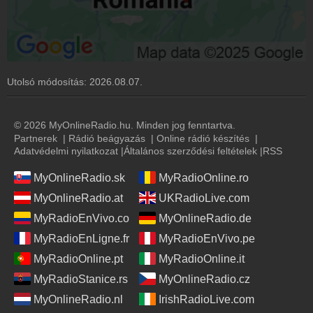
Utolsó módosítás:
2026.08.07.
© 2026 MyOnlineRadio.hu. Minden jog fenntartva.
Partnerek
|
Rádió beágyazás
|
Online rádió készítés
|
Adatvédelmi nyilatkozat
|
Általános szerződési feltételek
|
RSS
MyOnlineRadio.sk
MyRadioOnline.ro
MyOnlineRadio.at
UKRadioLive.com
MyRadioEnVivo.co
MyOnlineRadio.de
MyRadioEnLigne.fr
MyRadioEnVivo.pe
MyRadioOnline.pt
MyRadioOnline.it
MyRadioStanice.rs
MyOnlineRadio.cz
MyOnlineRadio.nl
IrishRadioLive.com