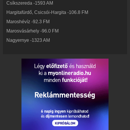
Csíkszereda
-
1593
AM
Partnerek
Rádiós partnerek
Hargitafürdő, Csicsói-Hargita
-
106.8
FM
Rádió beágyazás
Maroshévíz
-
92.3
FM
Ágyazd be weboldaladba
Marosvásárhely
-
96.0
FM
Online rádió készítés
Nagyernye
-
1323
AM
Készítés lépésről lépésre