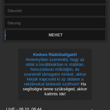
Online rádió készítés
Készítés lépésről lépésre
MEHET
Kedves Rádióhallgató!
Amennyiben szeretnéd, hogy az
oldal a továbbiakban is stabilan,
hosszútávon működjön, és
szeretnél támogatni minket, akkor
kérjük kapcsold ki az oldalon a
reklámokat blokkoló szoftvert!
Ha
segítségre lenne szükséged, akkor
kattints ide!
LIVE - 08.10. 08:44
-