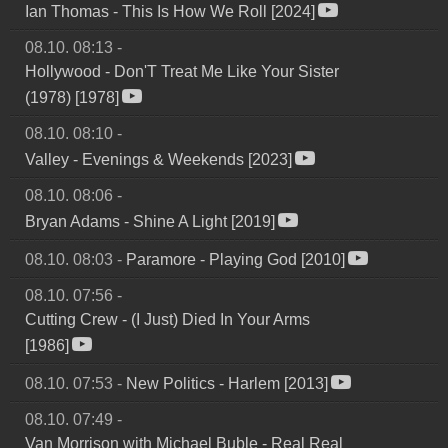
Ian Thomas
-
This Is How We Roll [2024]
08.10. 08:13
-
Hollywood
-
Don'T Treat Me Like Your Sister
(1978) [1978]
08.10. 08:10
-
Valley
-
Evenings & Weekends [2023]
08.10. 08:06
-
Bryan Adams
-
Shine A Light [2019]
08.10. 08:03
-
Paramore
-
Playing God [2010]
08.10. 07:56
-
Cutting Crew
-
(I Just) Died In Your Arms
[1986]
08.10. 07:53
-
New Politics
-
Harlem [2013]
08.10. 07:49
-
Van Morrison with Michael Buble
-
Real Real