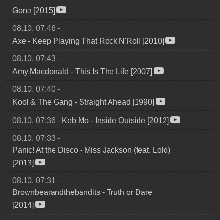
Gone [2015]
08.10. 07:46
-
Axe
-
Keep Playing That Rock'N'Roll [2010]
08.10. 07:43
-
Amy Macdonald
-
This Is The Life [2007]
08.10. 07:40
-
Kool & The Gang
-
Straight Ahead [1990]
08.10. 07:36
-
Keb Mo
-
Inside Outside [2012]
08.10. 07:33
-
Panic! At the Disco
-
Miss Jackson (feat. Lolo)
[2013]
08.10. 07:31
-
Brownbearandthebandits
-
Truth or Dare
[2014]