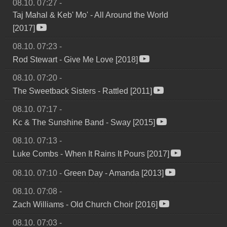
08.10. 07:27
-
Taj Mahal & Keb' Mo'
-
All Around the World
[2017]
08.10. 07:23
-
Rod Stewart
-
Give Me Love [2018]
08.10. 07:20
-
The Sweetback Sisters
-
Rattled [2011]
08.10. 07:17
-
Kc & The Sunshine Band
-
Sway [2015]
08.10. 07:13
-
Luke Combs
-
When It Rains It Pours [2017]
08.10. 07:10
-
Green Day
-
Amanda [2013]
08.10. 07:08
-
Zach Williams
-
Old Church Choir [2016]
08.10. 07:03
-