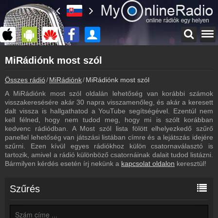
Főoldal
MiRádiónk most szól
myonlineradio.hu
MiRádiónk
Összes rádió
MiRádiónk
MiRádiónk most szól
Vissza a MiRádiónk oldalára
A MiRádiónk most szól oldalán lehetőség van korábbi számok
Bejelentkezés
visszakeresésére akár 30 napra visszamenőleg, és akár a keresett
Hozz létre saját fiókot!
dalt vissza is hallgathatod a YouTube segítségével. Ezentúl nem
kell félned, hogy nem tudod meg, hogy mi is szólt korábban
Műsorújság
kedvenc rádiódban. A Most szól lista fölött elhelyezkedő szűrő
MiRádiónk műsorai
panellel lehetőség van játszási listában címre és a lejátszás idejére
szűrni. Ezen kívül egyes rádiókhoz külön csatornaválasztó is
Kapcsolat
tartozik, amivel a rádió különböző csatornáinak dalait tudod listázni.
Írj nekünk!
Bármilyen kérdés esetén írj nekünk a
kapcsolat oldalon
keresztül!
Partnerek
Rádiós partnerek
Szűrés
Rádió beágyazás
Ágyazd be weboldaladba