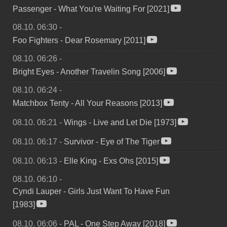
Passenger
-
What You're Waiting For [2021]
08.10. 06:30
-
Foo Fighters
-
Dear Rosemary [2011]
08.10. 06:26
-
Bright Eyes
-
Another Travelin Song [2006]
08.10. 06:24
-
Matchbox Tenty
-
All Your Reasons [2013]
08.10. 06:21
-
Wings
-
Live and Let Die [1973]
08.10. 06:17
-
Survivor
-
Eye of The Tiger
08.10. 06:13
-
Elle King
-
Exs Ohs [2015]
08.10. 06:10
-
Cyndi Lauper
-
Girls Just Want To Have Fun
[1983]
08.10. 06:06
-
PAL
-
One Step Away [2018]