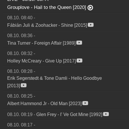
Grouplove
-
Hail to the Queen [2020]
08.10. 08:40
-
Fábián Juli & Zoohacker
-
Shine [2015]
08.10. 08:36
-
Tina Turner
-
Foreign Affair [1989]
08.10. 08:32
-
Holley McCreary
-
Give Up [2017]
08.10. 08:28
-
Erik Segerstedt & Tone Damli
-
Hello Goodbye
[2013]
08.10. 08:25
-
Albert Hammond Jr
-
Old Man [2023]
08.10. 08:19
-
Glen Frey
-
I' Ve Got Mine [1992]
08.10. 08:17
-