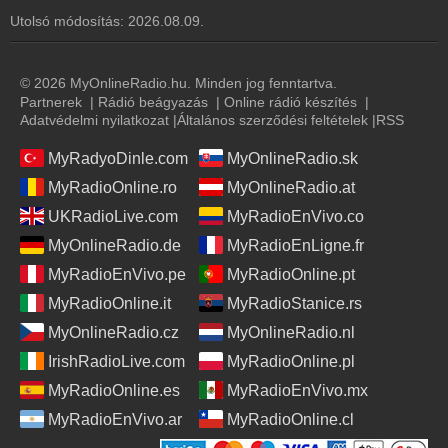
Utolsó módosítás:
2026.08.09.
© 2026 MyOnlineRadio.hu. Minden jog fenntartva.
Partnerek
|
Rádió beágyazás
|
Online rádió készítés
|
Adatvédelmi nyilatkozat
|
Általános szerződési feltételek
|
RSS
MyRadyoDinle.com
MyOnlineRadio.sk
MyRadioOnline.ro
MyOnlineRadio.at
UKRadioLive.com
MyRadioEnVivo.co
MyOnlineRadio.de
MyRadioEnLigne.fr
MyRadioEnVivo.pe
MyRadioOnline.pt
MyRadioOnline.it
MyRadioStanice.rs
MyOnlineRadio.cz
MyOnlineRadio.nl
IrishRadioLive.com
MyRadioOnline.pl
MyRadioOnline.es
MyRadioEnVivo.mx
MyRadioEnVivo.ar
MyRadioOnline.cl