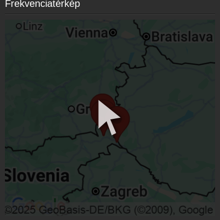
Frekvenciatérkép