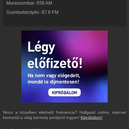
Muraszombat
-
558
AM
Partnerek
Rádiós partnerek
Szentsebestyén
-
87.6
FM
Rádió beágyazás
Ágyazd be weboldaladba
Online rádió készítés
Készítés lépésről lépésre
Nincs a közelben elérhető frekvencia? Hallgasd online, internet
keresztül a világ bármely pontjáról ingyen!
Kipróbálom!