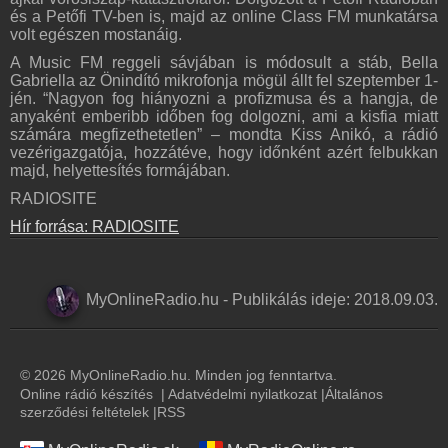
és a Petőfi TV-ben is, majd az online Class FM munkatársa
Online rádió készítés
volt egészen mostanáig.
Készítés lépésről lépésre
A Music FM reggeli sávjában is módosult a stáb, Bella
Gabriella az Önindító mikrofonja mögül állt fel szeptember 1-
jén. “Nagyon fog hiányozni a profizmusa és a hangja, de
anyaként emberibb időben fog dolgozni, ami a kisfia miatt
számára megfizethetetlen” – mondta Kiss Anikó, a rádió
vezérigazgatója, hozzátéve, hogy időnként azért felbukkan
majd, helyettesítés formájában.
RADIOSITE
Hír forrása: RADIOSITE
MyOnlineRadio.hu
-
Publikálás ideje:
2018.09.03.
© 2026 MyOnlineRadio.hu. Minden jog fenntartva.
Online rádió készítés
|
Adatvédelmi nyilatkozat
|
Általános
szerződési feltételek
|
RSS