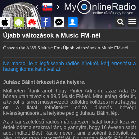
Főoldal
Újabb változások a Music FM-nél
myonlineradio.hu
Összes rádió
89.5 Music Fm
Újabb változások a Music FM-nél
89.5 Music Fm
Vissza a 89.5 Music Fm oldalára
Ne maradj le a legfrissebb rádiós hírekről, kérj értesítést a
Bejelentkezés
harang ikonra kattintva!
Hozz létre saját fiókot!
Archívum
Juhász Bálint érkezett Ada helyére.
89.5 Music Fm korábbi adásai
Múlthéten írtunk arról, hogy Pintér Adrienn, azaz Ada 15
hónap után távozik a 89,5 Music FM-től. Mint utólag kiderült,
Kapcsolat
a tv-ből is ismert műsorvezető külföldre költözés miatt hagyja
Írj nekünk!
ott a fiatal felnőtteket célzó állomás hétvégi
kívánságműsorát, a helyébe pedig Juhász Bálint lép.
Partnerek
Rádiós partnerek
Az ajkai születésű rádiós már egészen fiatal korától kezdve
érdeklődött a szakma iránt, olyannyira, hogy 16 évesen saját
Rádió beágyazás
adót indított Best Rádió néven, ami elsőként tudósított az
Ágyazd be weboldaladba
ajkai vörösiszap-katasztrófáról. Dolgozott a Petőfi Rádióban