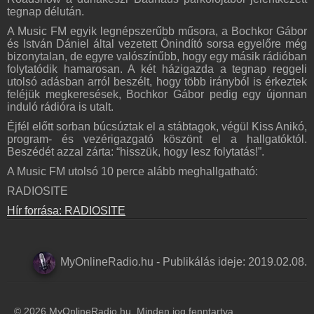
tegnap délután.
Online rádió készítés
Készítés lépésről lépésre
A Music FM egyik legnépszerűbb műsora, a Bochkor Gábor
és István Dániel által vezetett Önindító sorsa egyelőre még
bizonytalan, de egyre valószínűbb, hogy egy másik rádióban
folytatódik hamarosan. A két házigazda a tegnap reggeli
utolsó adásban arról beszélt, hogy több irányból is érkeztek
feléjük megkeresések, Bochkor Gábor pedig egy újonnan
induló rádióra is utalt.
Éjfél előtt sorban búcsúztak el a stábtagok, végül Kiss Anikó,
program- és vezérigazgató köszönt el a hallgatóktól.
Beszédét azzal zárta: “hisszük, hogy lesz folytatás!”.
A Music FM utolsó 10 perce alább meghallgatható:
RADIOSITE
Hír forrása: RADIOSITE
MyOnlineRadio.hu
-
Publikálás ideje:
2019.02.08.
© 2026 MyOnlineRadio.hu. Minden jog fenntartva.