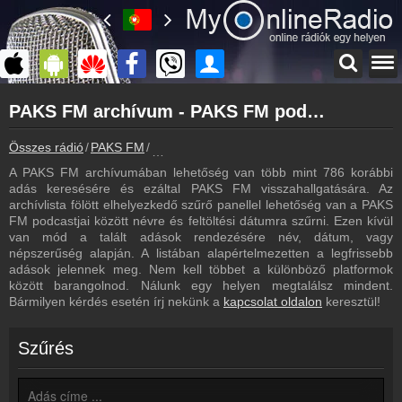
Főoldal
PAKS FM archívum - PAKS FM podcasts - PAKS FM visszahallgatás
myonlineradio.hu
PAKS FM
Összes rádió
PAKS FM
PAKS FM archívum - Podcasts - Visszahallg
Vissza a PAKS FM oldalára
A PAKS FM archívumában lehetőség van több mint 786 korábbi
Bejelentkezés
adás keresésére és ezáltal PAKS FM visszahallgatására. Az
Hozz létre saját fiókot!
archívlista fölött elhelyezkedő szűrő panellel lehetőség van a PAKS
FM podcastjai között névre és feltöltési dátumra szűrni. Ezen kívül
Hírek
van mód a talált adások rendezésére név, dátum, vagy
PAKS FM kapcsolatos hírek
népszerűség alapján. A listában alapértelmezetten a legfrissebb
adások jelennek meg. Nem kell többet a különböző platformok
Kapcsolat
között barangolnod. Nálunk egy helyen megtalálsz mindent.
Írj nekünk!
Bármilyen kérdés esetén írj nekünk a
kapcsolat oldalon
keresztül!
Partnerek
Rádiós partnerek
Szűrés
Rádió beágyazás
Ágyazd be weboldaladba