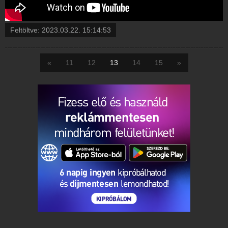
Feltöltve:
2023.03.22. 15:14:53
«
11
12
13
14
15
»