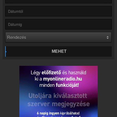
Online rádió készítés
Készítés lépésről lépésre
MEHET