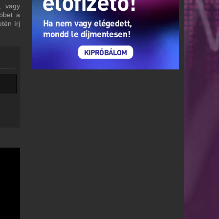
, vagy
bbet a
tén írj