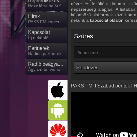
Bejelentkezés
névre és feltöltési dátumra sz
Hozz létre saját fiókot!
népszerűség alapján. A listában
különböző platformok között bara
Hírek
nekünk a
kapcsolat oldalon
keresz
PAKS FM kapcsolatos hírek
Kapcsolat
Szűrés
Írj nekünk!
Partnerek
Rádiós partnerek
Rádió beágyazás
Ágyazd be weboldaladba
PAKS FM. I Szabad péntek I He