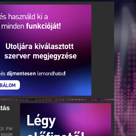
tás
AKS FM
 között