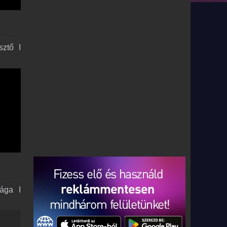
sztő I
ága I