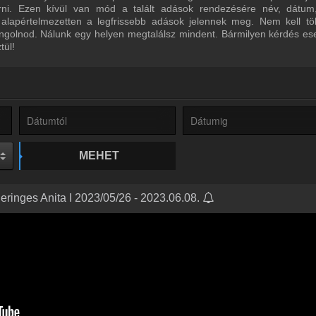
űrni. Ezen kívül van mód a talált adások rendezésére név, dátum
 alapértelmezetten a legfrissebb adások jelennek meg. Nem kell tö
ngolnod. Nálunk egy helyen megtalálsz mindent. Bármilyen kérdés ese
tül!
MEHET
ringes Anita I 2023/05/26 - 2023.06.08.