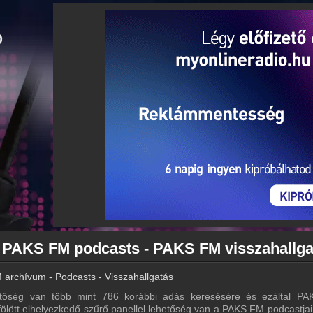
 PAKS FM podcasts - PAKS FM visszahallga
archívum - Podcasts - Visszahallgatás
őség van több mint 786 korábbi adás keresésére és ezáltal P
 fölött elhelyezkedő szűrő panellel lehetőség van a PAKS FM podcastjai