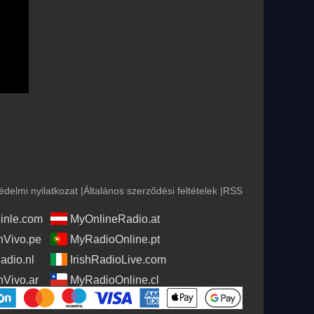
édelmi nyilatkozat
|
Általános szerződési feltételek
|
RSS
nle.com
MyOnlineRadio.at
Vivo.pe
MyRadioOnline.pt
adio.nl
IrishRadioLive.com
Vivo.ar
MyRadioOnline.cl