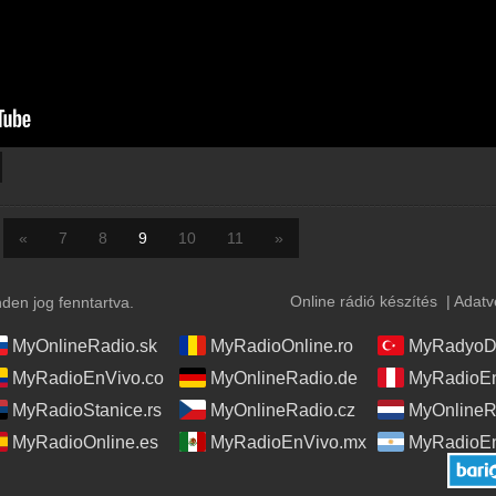
«
7
8
9
10
11
»
Online rádió készítés
|
Adatv
en jog fenntartva.
MyOnlineRadio.sk
MyRadioOnline.ro
MyRadyoDi
MyRadioEnVivo.co
MyOnlineRadio.de
MyRadioEn
MyRadioStanice.rs
MyOnlineRadio.cz
MyOnlineR
MyRadioOnline.es
MyRadioEnVivo.mx
MyRadioEn