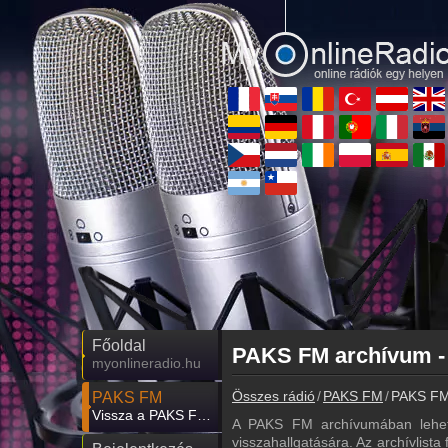
Főoldal
PAKS FM archívum -
myonlineradio.hu
Összes rádió
PAKS FM
PAKS FM 
PAKS FM
Vissza a PAKS FM oldalára
A PAKS FM archívumában lehet
visszahallgatására. Az archívlista