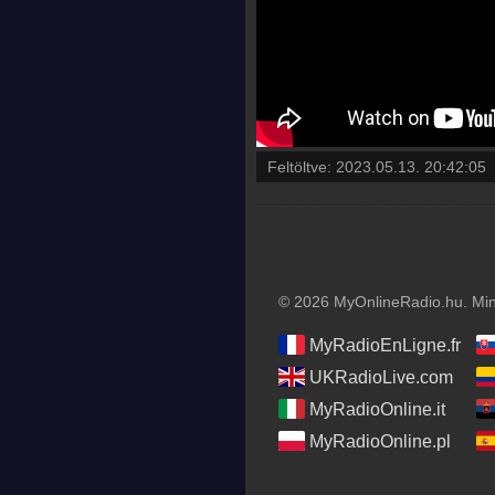
Feltöltve:
2023.05.13. 20:42:05
© 2026 MyOnlineRadio.hu. Mind
MyRadioEnLigne.fr
UKRadioLive.com
MyRadioOnline.it
MyRadioOnline.pl