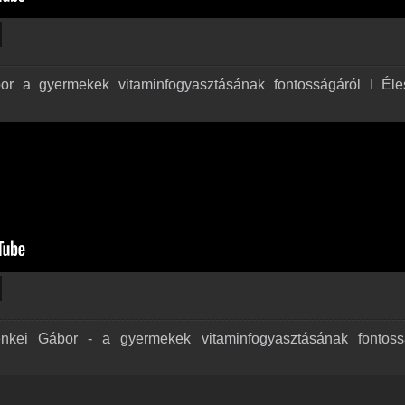
 a gyermekek vitaminfogyasztásának fontosságáról I Éle
kei Gábor - a gyermekek vitaminfogyasztásának fontoss