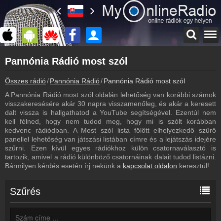
Főoldal
Pannónia Rádió most szól
myonlineradio.hu
Pannónia Rádió
Összes rádió
Pannónia Rádió
Pannónia Rádió most szól
Vissza a Pannónia Rádió oldalára
A Pannónia Rádió most szól oldalán lehetőség van korábbi számok
Bejelentkezés
visszakeresésére akár 30 napra visszamenőleg, és akár a keresett
Hozz létre saját fiókot!
dalt vissza is hallgathatod a YouTube segítségével. Ezentúl nem
kell félned, hogy nem tudod meg, hogy mi is szólt korábban
Műsorújság
kedvenc rádiódban. A Most szól lista fölött elhelyezkedő szűrő
Pannónia Rádió műsorai
panellel lehetőség van játszási listában címre és a lejátszás idejére
szűrni. Ezen kívül egyes rádiókhoz külön csatornaválasztó is
Hírek
tartozik, amivel a rádió különböző csatornáinak dalait tudod listázni.
Pannónia Rádió kapcsolatos hírek
Bármilyen kérdés esetén írj nekünk a
kapcsolat oldalon
keresztül!
Kapcsolat
Írj nekünk!
Szűrés
Partnerek
Rádiós partnerek