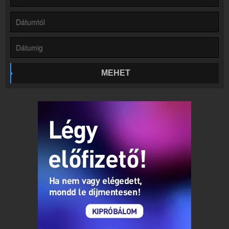
Rádió beágyazás
Ágyazd be weboldaladba
Online rádió készítés
Készítés lépésről lépésre
MEHET