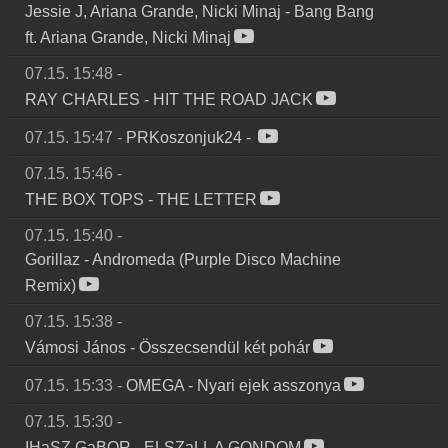
Jessie J, Ariana Grande, Nicki Minaj
-
Bang Bang
ft. Ariana Grande, Nicki Minaj
07.15. 15:48
-
RAY CHARLES
-
HIT THE ROAD JACK
07.15. 15:47
-
PRKoszonjuk24
-
07.15. 15:46
-
THE BOX TOPS
-
THE LETTER
07.15. 15:40
-
Gorillaz
-
Andromeda (Purple Disco Machine
Remix)
07.15. 15:38
-
Vámosi János
-
Összecsendül két pohár
07.15. 15:33
-
OMEGA
-
Nyari ejek asszonya
07.15. 15:30
-
IHaSZ GaBOR
-
ELSZaLL A GONDOM