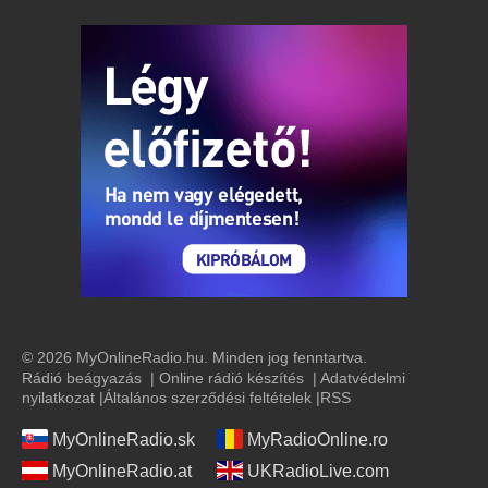
© 2026 MyOnlineRadio.hu. Minden jog fenntartva.
Rádió beágyazás
|
Online rádió készítés
|
Adatvédelmi
nyilatkozat
|
Általános szerződési feltételek
|
RSS
MyOnlineRadio.sk
MyRadioOnline.ro
MyOnlineRadio.at
UKRadioLive.com