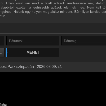
űrni. Ezen kívül van mód a talált adások rendezésére név, dátum
 alapértelmezetten a legfrissebb adások jelennek meg. Nem kell tö
ngolnod. Nálunk egy helyen megtalálsz mindent. Bármilyen kérdés ese
tül!
MEHET
pest Park színpadán - 2026.08.09.