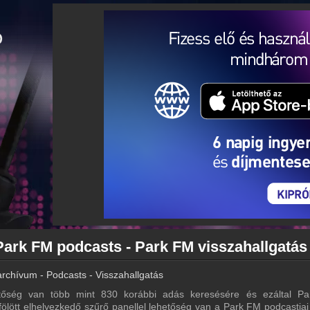
Park FM podcasts - Park FM visszahallgatás
rchívum - Podcasts - Visszahallgatás
őség van több mint 830 korábbi adás keresésére és ezáltal P
 fölött elhelyezkedő szűrő panellel lehetőség van a Park FM podcastjai