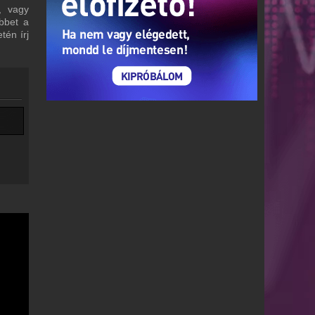
, vagy
bbet a
tén írj