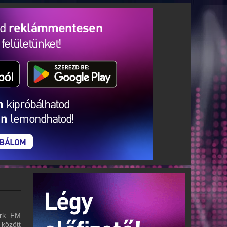
ark FM
 között