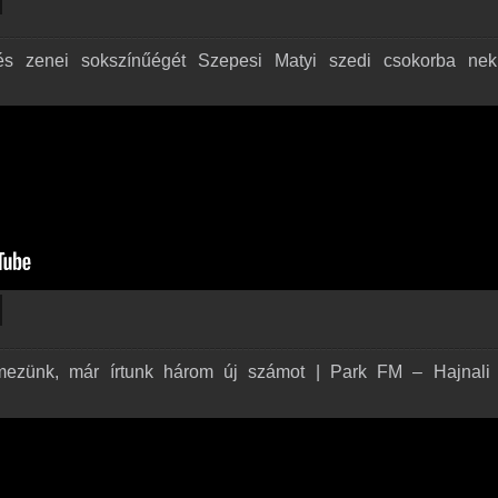
és zenei sokszínűégét Szepesi Matyi szedi csokorba nek
lemezünk, már írtunk három új számot | Park FM – Hajnali