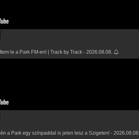
tem le a Park FM-en! | Track by Track - 2026.08.08.
én a Park egy színpaddal is jelen lesz a Szigeten! - 2026.08.08