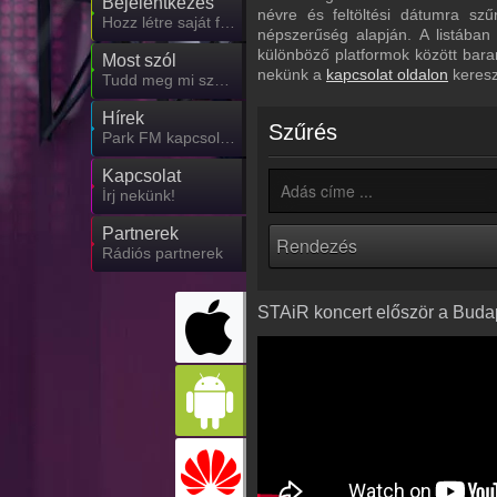
Bejelentkezés
névre és feltöltési dátumra sz
Hozz létre saját fiókot!
népszerűség alapján. A listában
különböző platformok között bara
Most szól
nekünk a
kapcsolat oldalon
keresz
Tudd meg mi szólt eddig
Hírek
Szűrés
Park FM kapcsolatos hírek
Kapcsolat
Írj nekünk!
Partnerek
Rádiós partnerek
STAiR koncert először a Buda