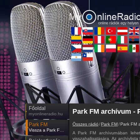
Főoldal
Park FM archívum - 
myonlineradio.hu
Összes rádió
Park FM
Park FM a
Park FM
Vissza a Park FM oldalára
A Park FM archívumában lehet
visszahallgatására. Az archívlista