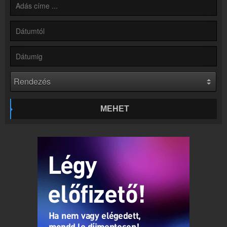
Partnerek
Rádiós partnerek
Rádió beágyazás
Ágyazd be weboldaladba
Online rádió készítés
Készítés lépésről lépésre
MEHET