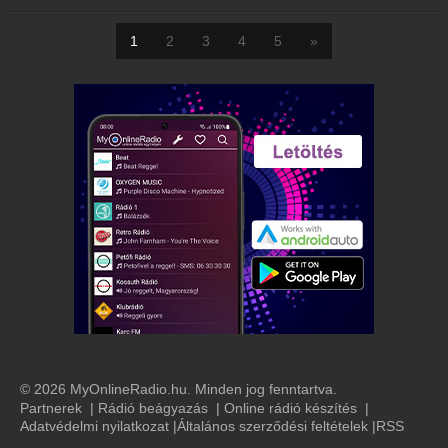
1
2
3
4
5
»
© 2026 MyOnlineRadio.hu. Minden jog fenntartva.
Partnerek
|
Rádió beágyazás
|
Online rádió készítés
|
Adatvédelmi nyilatkozat
|
Általános szerződési feltételek
|
RSS