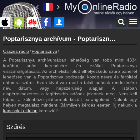
Főoldal
Poptarisznya archívum - Poptarisznya podcasts - Poptarisznya visszahallgatás
myonlineradio.hu
Poptarisznya
Összes rádió
Poptarisznya
Poptarisznya archívum - Podcasts - Viss
Vissza a Poptarisznya oldalára
A Poptarisznya archívumában lehetőség van több mint 4334
Bejelentkezés
korábbi adás keresésére és ezáltal Poptarisznya
Hozz létre saját fiókot!
visszahallgatására. Az archívlista fölött elhelyezkedő szűrő panellel
lehetőség van a Poptarisznya podcastjai között névre és feltöltési
Most szól
dátumra szűrni. Ezen kívül van mód a talált adások rendezésére
Tudd meg mi szólt eddig
név, dátum, vagy népszerűség alapján. A listában
alapértelmezetten a legfrissebb adások jelennek meg. Nem kell
Műsorújság
többet a különböző platformok között barangolnod. Nálunk egy
Poptarisznya műsorai
helyen megtalálsz mindent. Bármilyen kérdés esetén írj nekünk a
kapcsolat oldalon
keresztül!
Hírek
Poptarisznya kapcsolatos hírek
Szűrés
Kapcsolat
Írj nekünk!