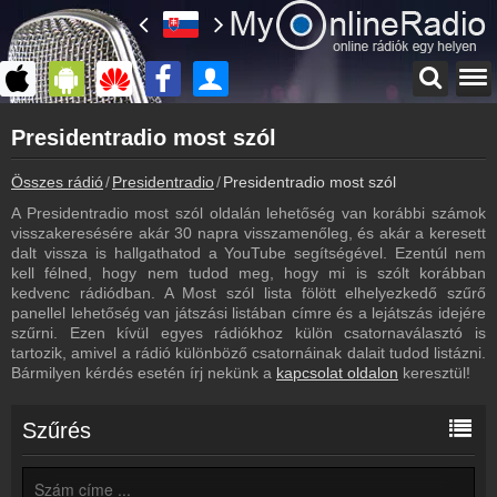
Főoldal
Presidentradio most szól
myonlineradio.hu
Presidentradio
Összes rádió
Presidentradio
Presidentradio most szól
Vissza a Presidentradio oldalára
A Presidentradio most szól oldalán lehetőség van korábbi számok
Bejelentkezés
visszakeresésére akár 30 napra visszamenőleg, és akár a keresett
Hozz létre saját fiókot!
dalt vissza is hallgathatod a YouTube segítségével. Ezentúl nem
kell félned, hogy nem tudod meg, hogy mi is szólt korábban
Műsorújság
kedvenc rádiódban. A Most szól lista fölött elhelyezkedő szűrő
Presidentradio műsorai
panellel lehetőség van játszási listában címre és a lejátszás idejére
szűrni. Ezen kívül egyes rádiókhoz külön csatornaválasztó is
Kapcsolat
tartozik, amivel a rádió különböző csatornáinak dalait tudod listázni.
Írj nekünk!
Bármilyen kérdés esetén írj nekünk a
kapcsolat oldalon
keresztül!
Partnerek
Rádiós partnerek
Szűrés
Rádió beágyazás
Ágyazd be weboldaladba