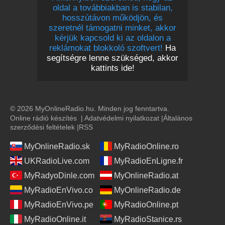
oldal a továbbiakban is stabilan,
hosszútávon működjön, és
szeretnél támogatni minket, akkor
kérjük kapcsold ki az oldalon a
reklámokat blokkoló szoftvert!
Ha
segítségre lenne szükséged, akkor
kattints ide!
© 2026 MyOnlineRadio.hu. Minden jog fenntartva.
Online rádió készítés
|
Adatvédelmi nyilatkozat
|
Általános
szerződési feltételek
|
RSS
MyOnlineRadio.sk
MyRadioOnline.ro
UKRadioLive.com
MyRadioEnLigne.fr
MyRadyoDinle.com
MyOnlineRadio.at
MyRadioEnVivo.co
MyOnlineRadio.de
MyRadioEnVivo.pe
MyRadioOnline.pt
MyRadioOnline.it
MyRadioStanice.rs