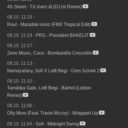
4S Street
-
Tíz éven át (DJ.lsl Remix)
08.10. 11:19
-
Raul
-
Maradok rossz (FMX Tropical Edit)
08.10. 11:19
-
PRS
-
President BAKELIT
08.10. 11:17
-
Zeno Music, Coco
-
Bombardilo Crocodilo
08.10. 11:13
-
Nemazalány, Sofi X Lotfi Begi
-
Üres Szívek 2
08.10. 11:10
-
Tamáska Gabi, Lotfi Begi
-
Bárhol (Lisbon
Remix)
08.10. 11:06
-
Olly Murs (Feat. Travie Mccoy)
-
Wrapped Up
08.10. 11:04
-
Sofi
-
Midnight Swing