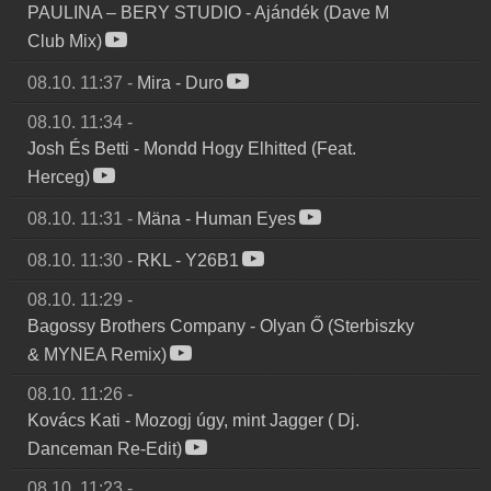
PAULINA – BERY STUDIO
-
Ajándék (Dave M
Club Mix)
08.10. 11:37
-
Mira
-
Duro
08.10. 11:34
-
Josh És Betti
-
Mondd Hogy Elhitted (Feat.
Herceg)
08.10. 11:31
-
Mäna
-
Human Eyes
08.10. 11:30
-
RKL
-
Y26B1
08.10. 11:29
-
Bagossy Brothers Company
-
Olyan Ő (Sterbiszky
& MYNEA Remix)
08.10. 11:26
-
Kovács Kati
-
Mozogj úgy, mint Jagger ( Dj.
Danceman Re-Edit)
08.10. 11:23
-