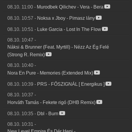
08.10. 11:00
-
Murodbek Qilichev
-
Vera - Bera
08.10. 10:57
-
Noksa x Jboy
-
Pimasz lány
08.10. 10:51
-
Luke Garcia
-
Lost In The Flow
08.10. 10:47
-
Náksi & Brunner (Feat. Myrtill)
-
Nézz Az Ég Felé
(Strong R. Remix)
08.10. 10:40
-
Nora En Pure
-
Memories (Extended Mix)
08.10. 10:39
-
PRS
-
FŐSZIGNÁL [ Energikus ]
08.10. 10:37
-
Horváth Tamás
-
Fekete rigó (DHB Remix)
08.10. 10:35
-
Dbl
-
Burn
08.10. 10:31
-
New Level Empire És Dér Heni
-