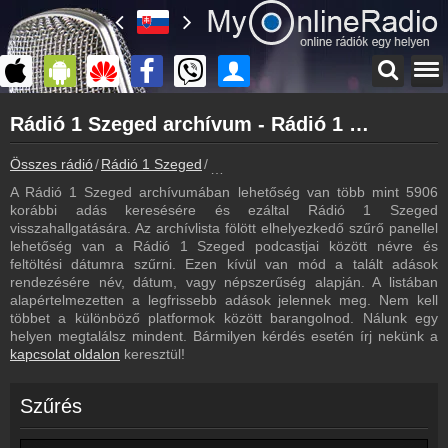
Főoldal
Rádió 1 Szeged archívum - Rádió 1 Szeged podcasts - Rádió 1 Szeged visszahallgatás
myonlineradio.hu
Rádió 1 Szeged
Összes rádió
Rádió 1 Szeged
Rádió 1 Szeged archívum - Podcasts 
Vissza a Rádió 1 Szeged oldalára
A Rádió 1 Szeged archívumában lehetőség van több mint 5906
Bejelentkezés
korábbi adás keresésére és ezáltal Rádió 1 Szeged
Hozz létre saját fiókot!
visszahallgatására. Az archívlista fölött elhelyezkedő szűrő panellel
lehetőség van a Rádió 1 Szeged podcastjai között névre és
Most szól
feltöltési dátumra szűrni. Ezen kívül van mód a talált adások
Tudd meg mi szólt eddig
rendezésére név, dátum, vagy népszerűség alapján. A listában
alapértelmezetten a legfrissebb adások jelennek meg. Nem kell
Műsorújság
többet a különböző platformok között barangolnod. Nálunk egy
Rádió 1 Szeged műsorai
helyen megtalálsz mindent. Bármilyen kérdés esetén írj nekünk a
kapcsolat oldalon
keresztül!
Webkamera
Rádió 1 Szeged webkamera, élőkép
Szűrés
Kapcsolat
Írj nekünk!