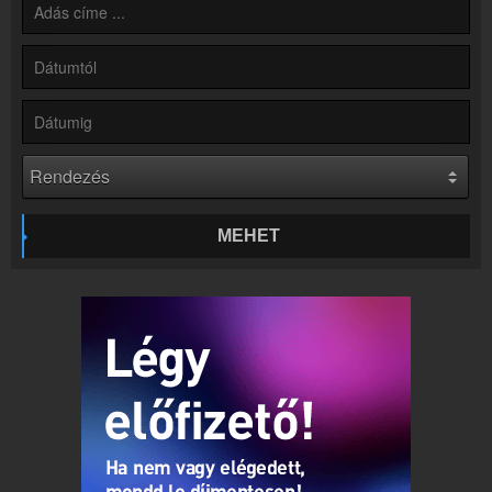
Partnerek
Rádiós partnerek
Rádió beágyazás
Ágyazd be weboldaladba
Online rádió készítés
Készítés lépésről lépésre
MEHET