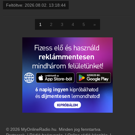
Feltöltve:
2026.08.02. 13:18:44
1
2
3
4
5
»
© 2026 MyOnlineRadio.hu. Minden jog fenntartva.