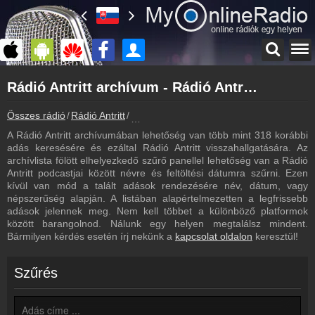
Főoldal
Rádió Antritt archívum - Rádió Antritt podcasts - Rádió Antritt visszahallgatás
myonlineradio.hu
Rádió Antritt
Összes rádió
Rádió Antritt
Rádió Antritt archívum - Podcasts - Vissz
Vissza a Rádió Antritt oldalára
A Rádió Antritt archívumában lehetőség van több mint 318 korábbi
Bejelentkezés
adás keresésére és ezáltal Rádió Antritt visszahallgatására. Az
Hozz létre saját fiókot!
archívlista fölött elhelyezkedő szűrő panellel lehetőség van a Rádió
Antritt podcastjai között névre és feltöltési dátumra szűrni. Ezen
Most szól
kívül van mód a talált adások rendezésére név, dátum, vagy
Tudd meg mi szólt eddig
népszerűség alapján. A listában alapértelmezetten a legfrissebb
adások jelennek meg. Nem kell többet a különböző platformok
Hírek
között barangolnod. Nálunk egy helyen megtalálsz mindent.
Rádió Antritt kapcsolatos hírek
Bármilyen kérdés esetén írj nekünk a
kapcsolat oldalon
keresztül!
Kapcsolat
Írj nekünk!
Szűrés
Partnerek
Rádiós partnerek