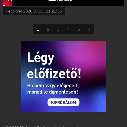
Feltöltve:
2026.07.29. 21:21:35
1
2
3
4
5
»