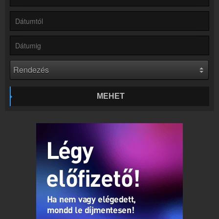
Rádió beágyazás
Ágyazd be weboldaladba
Online rádió készítés
Készítés lépésről lépésre
MEHET