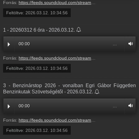
Forrás:
https://feeds.soundcloud.com/stream/2282231918-balazsek-2-egy-kemeny-mentalis-probatetel-fuldoklik-az-anyad-a-feleseged-es-a-lanyod-kit-mentenel-meg-eloszor-2.mp3
Feltöltve:
2026.03.12. 10:34:56
1 - 20260312 6 óra - 2026.03.12.
00:00
…
Forrás:
https://feeds.soundcloud.com/stream/2282231915-balazsek-1-20260312-6-ora-1.mp3
Feltöltve:
2026.03.12. 10:34:56
3 - Benzinárstop 2026 - vonalban Egri Gábor Független
Benzinkutak Szövetségétől - 2026.03.12.
00:00
…
Forrás:
https://feeds.soundcloud.com/stream/2282231912-balazsek-3-benzinarstop-2026-vonalban-egri-gabor-fuggetlen-benzinkutak-szovetsegetol-3.mp3
Feltöltve:
2026.03.12. 10:34:56