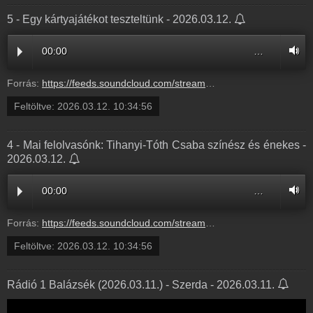
5 - Egy kártyajátékot teszteltünk - 2026.03.12.
00:00
…
Forrás:
https://feeds.soundcloud.com/stream/2282231909-balazsek-5-egy-kartyajatekot-teszteltunk-5.mp3
Feltöltve:
2026.03.12. 10:34:56
4 - Mai felolvasónk: Tihanyi-Tóth Csaba színész és énekes -
2026.03.12.
00:00
…
Forrás:
https://feeds.soundcloud.com/stream/2282231906-balazsek-4-mai-felolvasonk-tihanyi-toth-csaba-szinesz-es-enekes-4.mp3
Feltöltve:
2026.03.12. 10:34:56
Rádió 1 Balázsék (2026.03.11.) - Szerda - 2026.03.11.