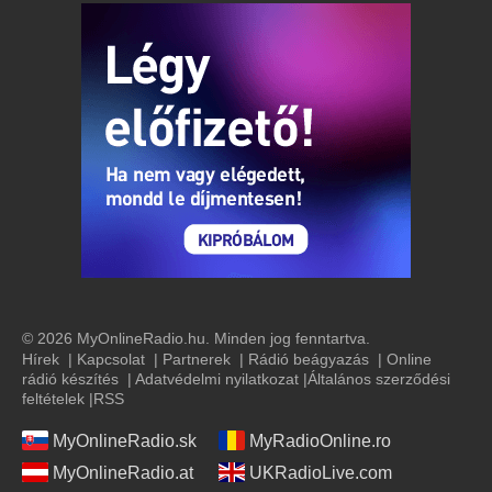
© 2026 MyOnlineRadio.hu. Minden jog fenntartva.
Hírek
|
Kapcsolat
|
Partnerek
|
Rádió beágyazás
|
Online
rádió készítés
|
Adatvédelmi nyilatkozat
|
Általános szerződési
feltételek
|
RSS
MyOnlineRadio.sk
MyRadioOnline.ro
MyOnlineRadio.at
UKRadioLive.com