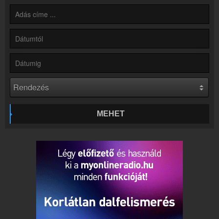
Hírek
Rádió 1 Eger - Gyöngyös - Hatvan kapcsolatos hírek
Kapcsolat
Írj nekünk!
Partnerek
Rádiós partnerek
Rádió beágyazás
Ágyazd be weboldaladba
Online rádió készítés
MEHET
Készítés lépésről lépésre