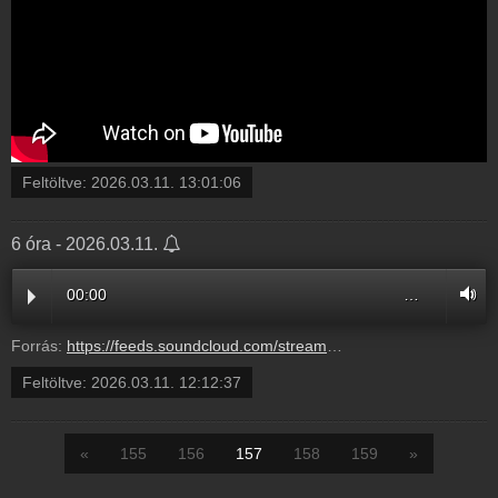
Feltöltve:
2026.03.11. 13:01:06
6 óra - 2026.03.11.
00:00
…
Forrás:
https://feeds.soundcloud.com/stream/2281732157-radio1hungary-ff3b9f3f-602d-4e5b-b0d9-6a386c0425aa.mp3
Feltöltve:
2026.03.11. 12:12:37
«
155
156
157
158
159
»