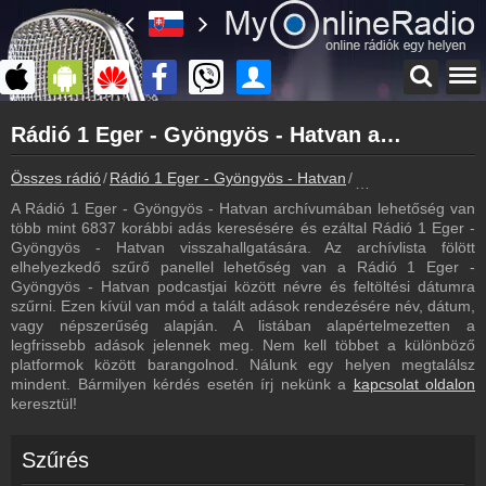
Főoldal
Rádió 1 Eger - Gyöngyös - Hatvan archívum - Rádió 1 Eger - Gyöngyös - Hatvan podcasts - Rádió 1 Eger - Gyöngyös - Hatvan visszahallgatás
myonlineradio.hu
Rádió 1 Eger - Gyöngyös - Hatvan
Összes rádió
Rádió 1 Eger - Gyöngyös - Hatvan
Rádió 1 Eger - Gyö
Vissza a Rádió 1 Eger - Gyöngyös - Hatvan oldalára
A Rádió 1 Eger - Gyöngyös - Hatvan archívumában lehetőség van
Bejelentkezés
több mint 6837 korábbi adás keresésére és ezáltal Rádió 1 Eger -
Hozz létre saját fiókot!
Gyöngyös - Hatvan visszahallgatására. Az archívlista fölött
elhelyezkedő szűrő panellel lehetőség van a Rádió 1 Eger -
Most szól
Gyöngyös - Hatvan podcastjai között névre és feltöltési dátumra
Tudd meg mi szólt eddig
szűrni. Ezen kívül van mód a talált adások rendezésére név, dátum,
vagy népszerűség alapján. A listában alapértelmezetten a
Frekvenciák
legfrissebb adások jelennek meg. Nem kell többet a különböző
Rádió 1 Eger - Gyöngyös - Hatvan frekvencia
platformok között barangolnod. Nálunk egy helyen megtalálsz
mindent. Bármilyen kérdés esetén írj nekünk a
kapcsolat oldalon
Műsorújság
keresztül!
Rádió 1 Eger - Gyöngyös - Hatvan műsorai
Webkamera
Szűrés
Rádió 1 Eger - Gyöngyös - Hatvan webkamera, élőkép