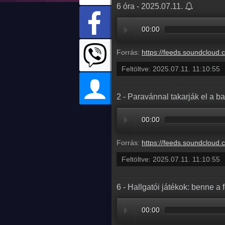
6 óra - 2025.07.11.
00:00
Forrás:
https://feeds.soundcloud.com/stream/2128264170-radio1hungary-5a4e5850-b
Feltöltve:
2025.07.11. 11:10:55
2 - Paravánnal takarják el a b
00:00
Forrás:
https://feeds.soundcloud.com/stream/2128264167-radio1hungary-2-paravannal-takarjak-el-a-
Feltöltve:
2025.07.11. 11:10:55
6 - Hallgatói játékok: benne a 
00:00