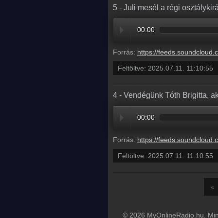
5 - Juli mesél a régi osztályki
00:00
Forrás:
https://feeds.soundcloud.com/stream/2128264179-radio1hungary-5-juli-mesel-a-
Feltöltve:
2025.07.11. 11:10:55
4 - Vendégünk Tóth Brigitta, 
00:00
Forrás:
https://feeds.soundcloud.com/stream/2128264173-radio1hungary-4-vendegunk-toth-brigitta-aki-az-eletet
Feltöltve:
2025.07.11. 11:10:55
«
© 2026 MyOnlineRadio.hu. Mind