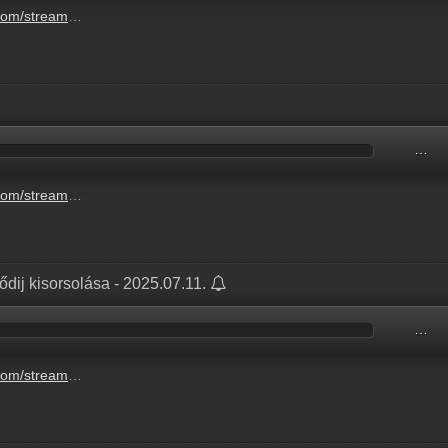
k-benne-a-fodij-kisorsolasa-6.mp3
…
0c9-474a-9d0d-074fdb71aae5.mp3
fődij kisorsolása - 2025.07.11.
…
k-benne-a-fodij-kisorsolasa-6.mp3