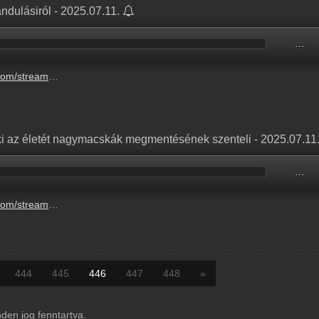
rándulásiról - 2025.07.11.
…
regi-osztalykirandulasirol-5.mp3
aki az életét nagymacskák megmentésének szenteli - 2025.07.11
…
-nagymacskak-megmentesenek-szenteli-4.mp3
444
445
446
447
448
»
en jog fenntartva.