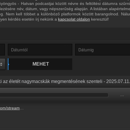
yöngyös - Hatvan podcastjai között névre és feltöltési dátumra szűrn
dezésére név, dátum, vagy népszerűség alapján. A listában alapértelm
eg. Nem kell többet a különböző platformok között barangolnod. Nál
lyen kérdés esetén írj nekünk a
kapcsolat oldalon
keresztül!
MEHET
aki az életét nagymacskák megmentésének szenteli - 2025.07.11
…
-nagymacskak-megmentesenek-szenteli-4.mp3