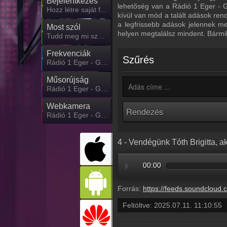
Bejelentkezés
lehetőség van a Rádió 1 Eger - G
Hozz létre saját fiókot!
kívül van mód a talált adások ren
a legfrissebb adások jelennek m
Most szól
helyen megtalálsz mindent. Bármi
Tudd meg mi szólt eddig
Frekvenciák
Szűrés
Rádió 1 Eger - Gyöngyös - Hatvan frekvencia
Műsorújság
Rádió 1 Eger - Gyöngyös - Hatvan műsorai
Webkamera
Rádió 1 Eger - Gyöngyös - Hatvan webkamera, élőkép
4 - Vendégünk Tóth Brigitta, 
00:00
Forrás:
https://feeds.soundcloud.com/stream/2128264173-radio1hungary-4-vendegunk-toth-brigitta-aki-az-eletet
Feltöltve:
2025.07.11. 11:10:55