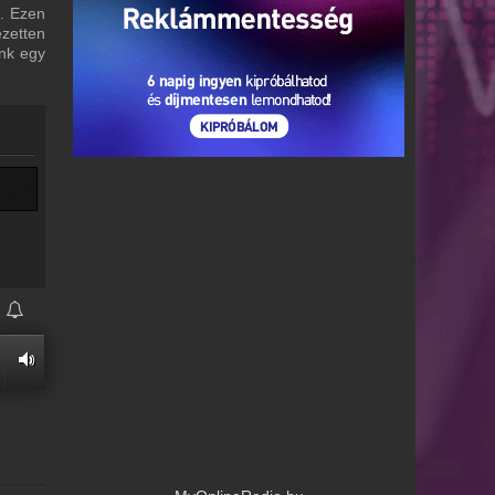
i. Ezen
ezetten
unk egy
.