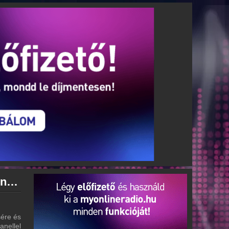
Rádió 1 Eger - Gyöngyös - Hatvan archívum - Rádió 1 Eger - Gyöngyös - Hatvan podcasts - Rádió 1 Eger - Gyöngyös - Hatvan visszahallgatás
 - Visszahallgatás
ére és
anellel