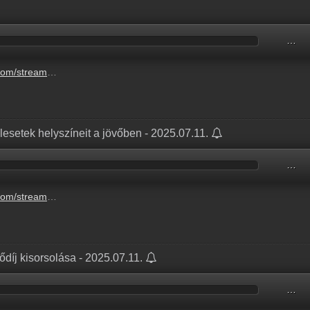
…
0c9-474a-9d0d-074fdb71aae5.mp3
alesetek helyszíneit a jövőben - 2025.07.11.
…
balesetek-helyszineit-a-jovoben-2.mp3
fődíj kisorsolása - 2025.07.11.
…