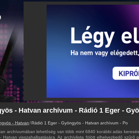
ngyös - Hatvan
Rádió 1 Eger - Gyöngyös - Hatvan archívum - Podcasts
van archívumában lehetőség van több mint 6840 korábbi adás keresés
 Hatvan visszahallgatására. Az archívlista fölött elhelyezkedő szűrő p