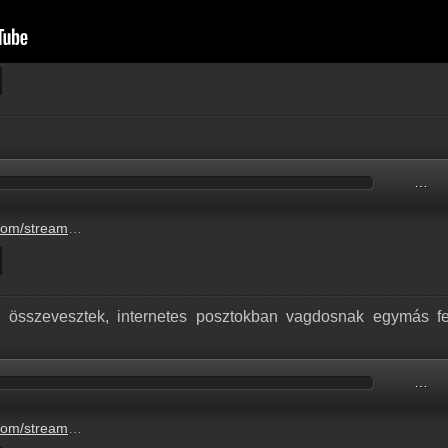
…
832-4dfc-b3a0-c96e2f27b84f.mp3
n összevesztek, internetes posztokban vagdosnak egymás f
…
okban-vagdosnak-egymas-fejehez-mindenfelet-5.mp3