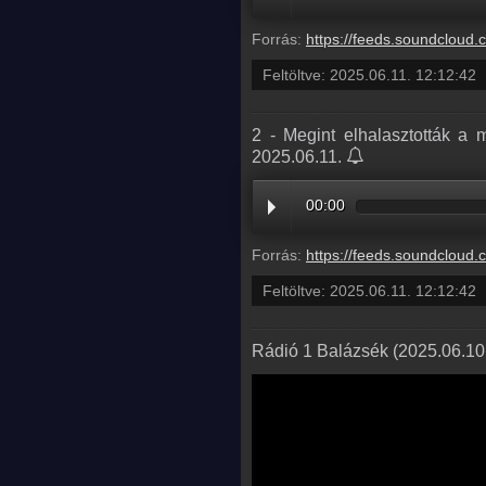
Forrás:
https://feeds.soundcloud.com/stream/2111411763-radio1hungary-3-ujit-a-lidl-az-onkiszolgalo-kasszaknal-sokkal
Feltöltve:
2025.06.11. 12:12:42
2 - Megint elhalasztották a
2025.06.11.
00:00
Forrás:
https://feeds.soundcloud.com/stream/2111411766-radio1hungary-2-megint-elhalasztottak-a-magyar-urhajos-kapu-
Feltöltve:
2025.06.11. 12:12:42
Rádió 1 Balázsék (2025.06.10.