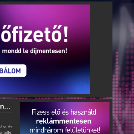
Rádió 1 Eger - Gyöngyös - Hatvan archívum - Rádió 1 Eger - Gyöngyös - Hatvan podcasts - Rádió 1 Eger - Gyöngyös - Hatvan visszahallgatás
 - Visszahallgatás
ére és
anellel