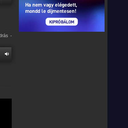
drás -