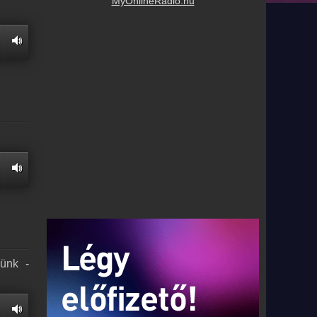
MyOnlineRadio.hu
nünk -