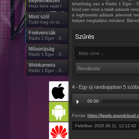
Bejelentkezés
lehetőség van a Rádió 1 Eger - G
Hozz létre saját fiókot!
kívül van mód a talált adások ren
a legfrissebb adások jelennek m
Most szól
helyen megtalálsz mindent. Bármi
Tudd meg mi szólt eddig
Frekvenciák
Szűrés
Rádió 1 Eger - Gyöngyös - Hatvan frekvencia
Műsorújság
Rádió 1 Eger - Gyöngyös - Hatvan műsorai
Webkamera
Rádió 1 Eger - Gyöngyös - Hatvan webkamera, élőkép
4 - Egy új randiappban 5 szó
00:00
Forrás:
https://feeds.soundcloud.com/stream/2111411760-radio1hungary-4-egy-uj-randiappban-5-szoban-
Feltöltve:
2025.06.11. 12:12:42