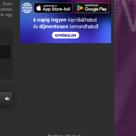
i. Ezen
ezetten
unk egy