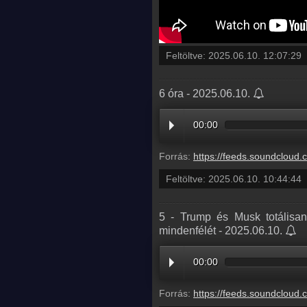
Feltöltve:
2025.06.10. 12:07:29
6 óra - 2025.06.10.
00:00
Forrás:
https://feeds.soundcloud.com/stream/2110729533-radio1hungary-280def58-2
Feltöltve:
2025.06.10. 10:44:44
5 - Trump és Musk totálisa
mindenfélét - 2025.06.10.
00:00
Forrás:
https://feeds.soundcloud.com/stream/2110729530-radio1hungary-5-trump-es-musk-totalisan-osszevesztek-internetes-poszt