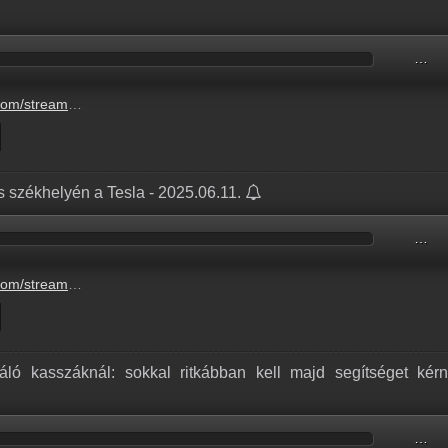
…
a52-4044-8955-a582a575c379.mp3
as székhelyén a Tesla - 2025.06.11.
…
-be-texas-szekhelyen-a-tesla-5.mp3
gáló kasszáknál: sokkal ritkábban kell majd segítséget kér
…