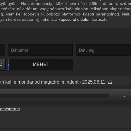
yöngyös - Hatvan podcastjai között névre és feltöltési dátumra szűrn
dezésére név, dátum, vagy népszerűség alapján. A listában alapértelm
eg. Nem kell többet a különböző platformok között barangolnod. Nál
lyen kérdés esetén írj nekünk a
kapcsolat oldalon
keresztül!
MEHET
ban kell elmondanod magadról mindent - 2025.06.11.
…
kell-elmondanod-magadrol-mindent-4.mp3