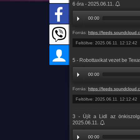
6 óra - 2025.06.11.
00:00
Forrás:
https://feeds.soundcloud.com/stream/2111411757-radio1hungary-ef3c8a7d-2
Feltöltve:
2025.06.11. 12:12:42
5 - Robottaxikat vezet be Tex
00:00
Forrás:
https://feeds.soundcloud.com/stream/2111411769-radio1hungary-5-robottaxikat-vezet
Feltöltve:
2025.06.11. 12:12:42
3 - Újít a Lidl az önkiszol
2025.06.11.
00:00