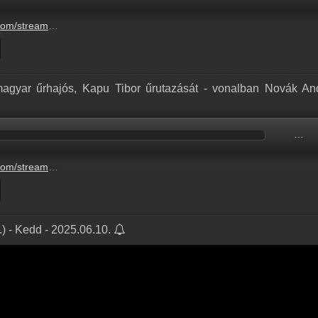
-ritkabban-kell-majd-segitseget-kernunk-3.mp3
 magyar űrhajós, Kapu Tibor űrutazását - vonalban Novák An
…
tibor-urutazasat-vonalban-novak-andras-2.mp3
) - Kedd - 2025.06.10.