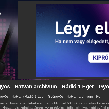
ngyös - Hatvan
Rádió 1 Eger - Gyöngyös - Hatvan archívum - Podcasts
van archívumában lehetőség van több mint 6840 korábbi adás keresés
 Hatvan visszahallgatására. Az archívlista fölött elhelyezkedő szűrő p