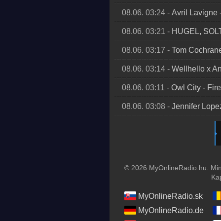
08.06. 03:24
-
Avril Lavigne
08.06. 03:21
-
HUGEL, SOL
08.06. 03:17
-
Tom Cochran
08.06. 03:14
-
Wellhello x A
08.06. 03:11
-
Owl City
-
Fire
08.06. 03:08
-
Jennifer Lope
© 2026 MyOnlineRadio.hu. Mind
Ka
MyOnlineRadio.sk
MyOnlineRadio.de