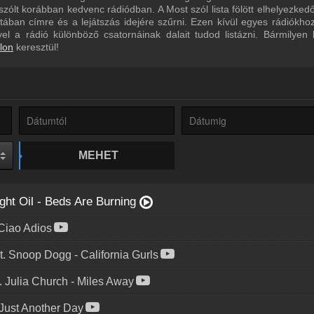
ólt korábban kedvenc rádiódban. A Most szól lista fölött elhelyezked
istában címre és a lejátszás idejére szűrni. Ezen kívül egyes rádiókho
ivel a rádió különböző csatornáinak dalait tudod listázni. Bármilyen
lon
keresztül!
MEHET
ght Oil
-
Beds Are Burning
Ciao Adios
at. Snoop Dogg
-
California Gurls
. Julia Church
-
Miles Away
Just Another Day