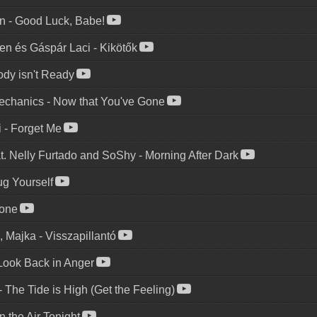
n
-
Good Luck, Babe!
en és Gáspár Laci
-
Kikötők
dy isn't Ready
echanics
-
Now that You've Gone
i
-
Forget Me
t. Nelly Furtado and SoShy
-
Morning After Dark
g Yourself
one
, Majka
-
Visszapillantó
Look Back in Anger
-
The Tide is High (Get the Feeling)
In the Air Tonight