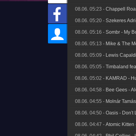
08.06. 05:23
-
Chappell Roa
08.06. 05:20
-
Szekeres Adri
08.06. 05:16
-
Sombr
-
My Bo
08.06. 05:13
-
Mike & The M
08.06. 05:09
-
Lewis Capald
08.06. 05:05
-
Timbaland fea
08.06. 05:02
-
KAMRAD
-
Hu
08.06. 04:58
-
Bee Gees
-
Al
08.06. 04:55
-
Molnár Tamás
08.06. 04:50
-
Oasis
-
Don't 
08.06. 04:47
-
Atomic Kitten
08.06. 04:42
-
Phil Collins
-