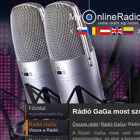
Főoldal
Rádió GaGa most sz
myonlineradio.hu
Összes rádió
Rádió GaGa
Rádió
Rádió GaGa
Vissza a Rádió GaGa oldalára
A Rádió GaGa most szól olda
visszamenőleg, és akár a keresett