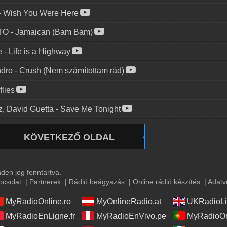
-
Wish You Were Here
TO
-
Jamaican (Bam Bam)
e
-
Life is a Highway
ndro
-
Crush (Nem számítottam rád)
flies
z, David Guetta
-
Save Me Tonight
KÖVETKEZŐ OLDAL
en jog fenntartva.
pcsolat
|
Partnerek
|
Rádió beágyazás
|
Online rádió készítés
|
Adatv
MyRadioOnline.ro
MyOnlineRadio.at
UKRadioLi
MyRadioEnLigne.fr
MyRadioEnVivo.pe
MyRadioOn