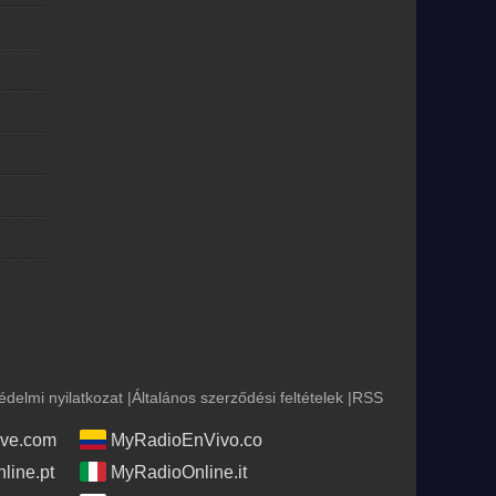
édelmi nyilatkozat
|
Általános szerződési feltételek
|
RSS
ve.com
MyRadioEnVivo.co
line.pt
MyRadioOnline.it