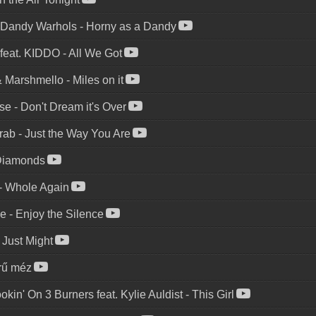
. Dandy Warhols
-
Horny as a Dandy
 feat. KIDDO
-
All We Got
 Marshmello
-
Miles on it
se
-
Don't Dream it's Over
Grab
-
Just the Way You Are
Diamonds
-
Whole Again
e
-
Enjoy the Silence
I Just Might
rű méz
kin' On 3 Burners feat. Kylie Auldist
-
This Girl