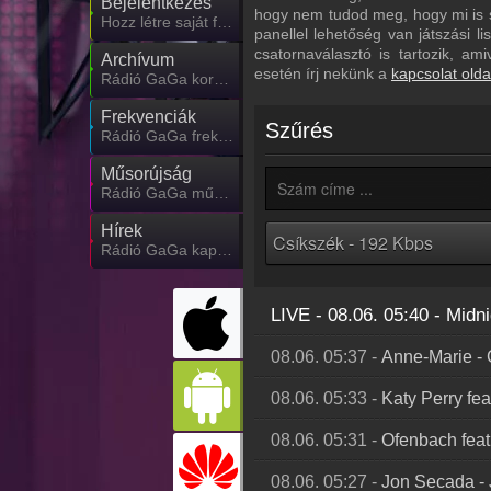
Bejelentkezés
hogy nem tudod meg, hogy mi is sz
Hozz létre saját fiókot!
panellel lehetőség van játszási l
csatornaválasztó is tartozik, am
Archívum
esetén írj nekünk a
kapcsolat olda
Rádió GaGa korábbi adásai
Frekvenciák
Szűrés
Rádió GaGa frekvencia
Műsorújság
Rádió GaGa műsorai
Hírek
Rádió GaGa kapcsolatos hírek
LIVE - 08.06. 05:40
-
Midni
08.06. 05:37
-
Anne-Marie
-
08.06. 05:33
-
Katy Perry fe
08.06. 05:31
-
Ofenbach feat
08.06. 05:27
-
Jon Secada
-