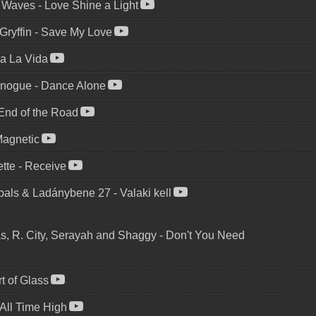
e Waves
-
Love Shine a Light
Gryffin
-
Save My Love
a La Vida
inogue
-
Dance Alone
End of the Road
agnetic
ette
-
Receive
bals & Ladánybene 27
-
Valaki kell
as, R. City, Serayah and Shaggy
-
Don't You Need
t of Glass
All Time High