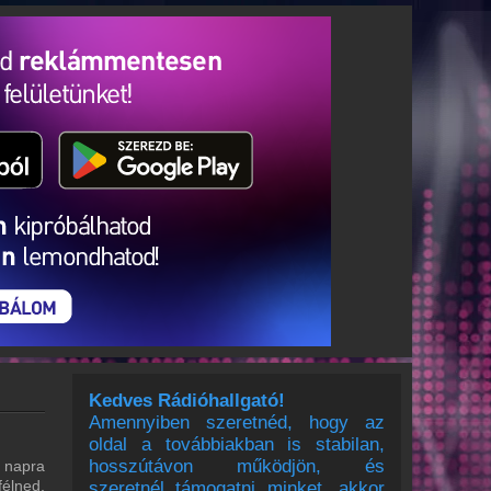
Kedves Rádióhallgató!
Amennyiben szeretnéd, hogy az
oldal a továbbiakban is stabilan,
hosszútávon működjön, és
 napra
félned,
szeretnél támogatni minket, akkor