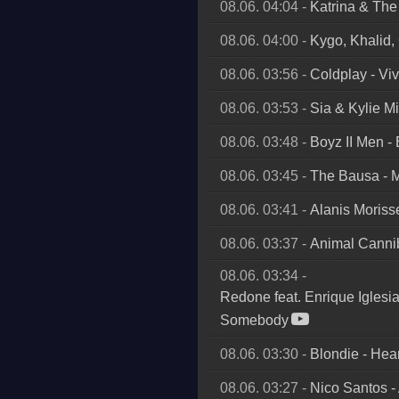
08.06. 04:04
-
Katrina & Th
08.06. 04:00
-
Kygo, Khalid, 
08.06. 03:56
-
Coldplay
-
Viv
08.06. 03:53
-
Sia & Kylie M
08.06. 03:48
-
Boyz II Men
-
08.06. 03:45
-
The Bausa
-
M
08.06. 03:41
-
Alanis Moriss
08.06. 03:37
-
Animal Canni
08.06. 03:34
-
Redone feat. Enrique Iglesi
Somebody
08.06. 03:30
-
Blondie
-
Hear
08.06. 03:27
-
Nico Santos
-