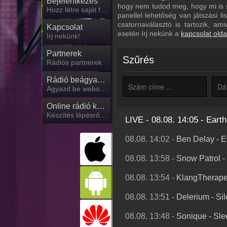
Bejelentkezés
hogy nem tudod meg, hogy mi is sz
Hozz létre saját fiókot!
panellel lehetőség van játszási l
csatornaválasztó is tartozik, am
Kapcsolat
esetén írj nekünk a
kapcsolat olda
Írj nekünk!
Partnerek
Szűrés
Rádiós partnerek
Rádió beágyazás
Ágyazd be weboldaladba
Online rádió készítés
Készítés lépésről lépésre
LIVE - 08.08. 14:05
-
Earth
08.08. 14:02
-
Ben Delay
-
E
08.08. 13:58
-
Snow Patrol
-
08.08. 13:54
-
KlangTherape
08.08. 13:51
-
Delerium
-
Si
08.08. 13:48
-
Sonique
-
Sle