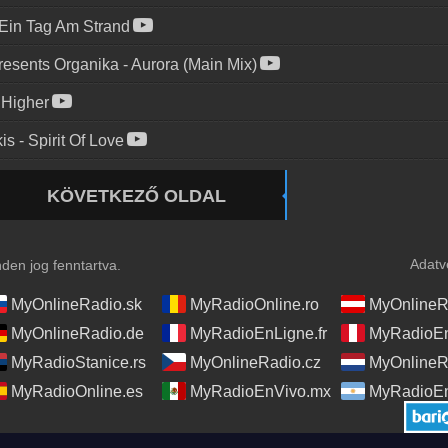
Ein Tag Am Strand
resents Organika
-
Aurora (Main Mix)
-
Higher
kis
-
Spirit Of Love
KÖVETKEZŐ OLDAL
Adatv
en jog fenntartva.
MyOnlineRadio.sk
MyRadioOnline.ro
MyOnlineR
MyOnlineRadio.de
MyRadioEnLigne.fr
MyRadioEn
MyRadioStanice.rs
MyOnlineRadio.cz
MyOnlineR
MyRadioOnline.es
MyRadioEnVivo.mx
MyRadioEn