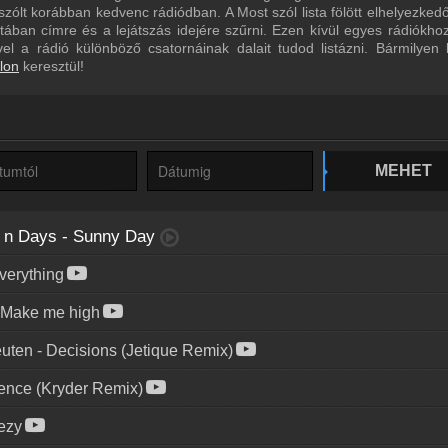
ólt korábban kedvenc rádiódban. A Most szól lista fölött elhelyezked
istában címre és a lejátszás idejére szűrni. Ezen kívül egyes rádiókho
ivel a rádió különböző csatornáinak dalait tudod listázni. Bármilyen
lon
keresztül!
MEHET
 n Days
-
Sunny Day
verything
Make me high
uten
-
Decisions (Jetique Remix)
lence (Kryder Remix)
ezy