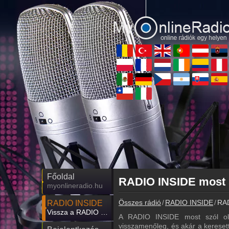
Főoldal
RADIO INSIDE most 
myonlineradio.hu
Összes rádió
RADIO INSIDE
RAD
RADIO INSIDE
Vissza a RADIO INSIDE oldalára
A RADIO INSIDE most szól old
visszamenőleg, és akár a keresett