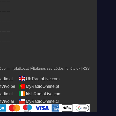
édelmi nyilatkozat
|
Általános szerződési feltételek
|
RSS
adio.at
UKRadioLive.com
Vivo.pe
MyRadioOnline.pt
adio.nl
IrishRadioLive.com
Vivo.ar
MyRadioOnline.cl