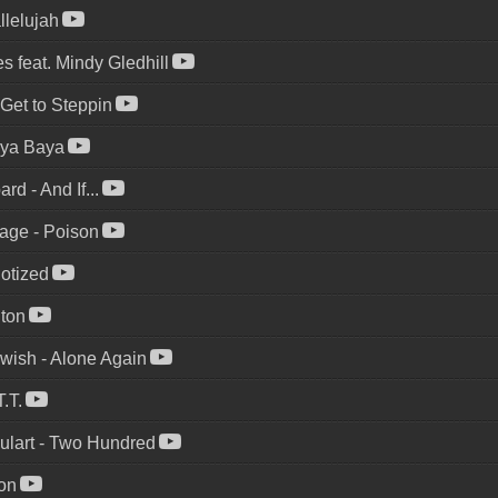
llelujah
s feat. Mindy Gledhill
Get to Steppin
ya Baya
pard
-
And If...
rage
-
Poison
otized
iton
kwish
-
Alone Again
T.T.
lart
-
Two Hundred
on