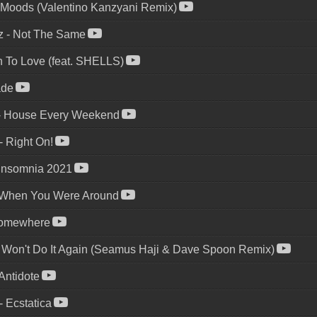
Moods (Valentino Kanzyani Remix)
z
-
Not The Same
n To Love (feat. SHELLS)
ade
-
House Every Weekend
-
Right On!
Insomnia 2021
When You Were Around
omewhere
-
Won't Do It Again (Seamus Haji & Dave Spoon Remix)
Antidote
-
Ecstatica