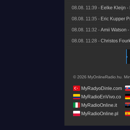
08.08. 11:39
-
Eelke Kleijn
-
08.08. 11:35
-
Eric Kupper P
08.08. 11:32
-
Amii Watson
08.08. 11:28
-
Christos Four
© 2026 MyOnlineRadio.hu. Mind
MyRadyoDinle.com
MyRadioEnVivo.co
MyRadioOnline.it
MyRadioOnline.pl