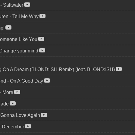
-
Saltwater
uren
-
Tell Me Why
p!
omeone Like You
Change your mind
g On A Dream (BLOND:ISH Remix) (feat. BLOND:ISH)
ond
-
On A Good Day
-
More
Fade
 Gonna Love Again
ht December