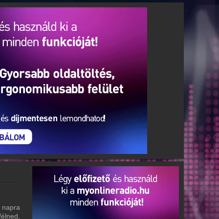
 napra
félned,