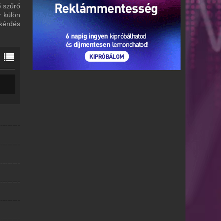
ő szűrő
z külön
 kérdés