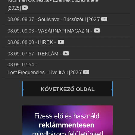
Richman Orchestra
-
Ezernek ötszáz a fele
[2025]
08.09. 09:37
-
Soulwave
-
Búcsúzóul [2025]
08.09. 09:03
-
VASÁRNAPI MAGAZIN
-
08.09. 08:00
-
HIREK
-
08.09. 07:57
-
REKLÁM
-
08.09. 07:54
-
Lost Frequencies
-
Live It All [2026]
KÖVETKEZŐ OLDAL