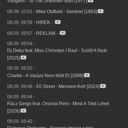
Vangelis
-
To The Unknown Man [1977]
08.09. 10:03
-
Mike Oldfield
-
Sentinel [1993]
08.09. 09:59
-
HIREK
-
08.09. 09:57
-
REKLÁM
-
08.09. 09:54
-
Dj Deka feat. Miss Chrisstyn / Raul
-
Szólít A Nyár
[2025]
08.09. 09:50
-
Charlie
-
A Varázs Nem Múlt El [1998]
08.09. 09:46
-
4S Street
-
Mennem Kell [2024]
08.09. 09:44
-
Rácz Gergo feat. Orsovai Reni
-
Mind A Tiéd Lehet
[2026]
08.09. 09:40
-