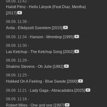
08.09. 11:42
-
Halott Pénz
-
Hello Lányok (Feat Diaz, Mentha)
[2017]
08.09. 11:38
-
Anita
-
Elképzelt Szerelem [2015]
08.09. 11:34
-
Hanson
-
Mmmbop [1995]
08.09. 11:30
-
Las Ketchup
-
The Ketchup Song [2002]
08.09. 11:28
-
Shakins Stevens
-
Oh Julie [1982]
08.09. 11:25
-
Hokked On A Feeling
-
Blue Swede [2000]
08.09. 11:21
-
Lady Gaga
-
Abracadabra [2025]
08.09. 11:18
-
Robert Miles
-
One and one [1997]