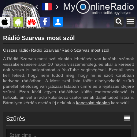
Főoldal
Rádió Szarvas most szól
myonlineradio.hu
Rádió Szarvas
Összes rádió
Rádió Szarvas
Rádió Szarvas most szól
Vissza a Rádió Szarvas oldalára
A Rádió Szarvas most szól oldalán lehetőség van korábbi számok
Bejelentkezés
visszakeresésére akár 30 napra visszamenőleg, és akár a keresett
Hozz létre saját fiókot!
dalt vissza is hallgathatod a YouTube segítségével. Ezentúl nem
kell félned, hogy nem tudod meg, hogy mi is szólt korábban
Műsorújság
kedvenc rádiódban. A Most szól lista fölött elhelyezkedő szűrő
Rádió Szarvas műsorai
panellel lehetőség van játszási listában címre és a lejátszás idejére
szűrni. Ezen kívül egyes rádiókhoz külön csatornaválasztó is
Kapcsolat
tartozik, amivel a rádió különböző csatornáinak dalait tudod listázni.
Írj nekünk!
Bármilyen kérdés esetén írj nekünk a
kapcsolat oldalon
keresztül!
Partnerek
Rádiós partnerek
Szűrés
Rádió beágyazás
Ágyazd be weboldaladba