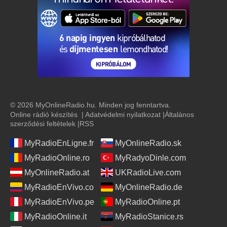
© 2026 MyOnlineRadio.hu. Minden jog fenntartva.
Online rádió készítés
|
Adatvédelmi nyilatkozat
|
Általános
szerződési feltételek
|
RSS
MyRadioEnLigne.fr
MyOnlineRadio.sk
MyRadioOnline.ro
MyRadyoDinle.com
MyOnlineRadio.at
UKRadioLive.com
MyRadioEnVivo.co
MyOnlineRadio.de
MyRadioEnVivo.pe
MyRadioOnline.pt
MyRadioOnline.it
MyRadioStanice.rs