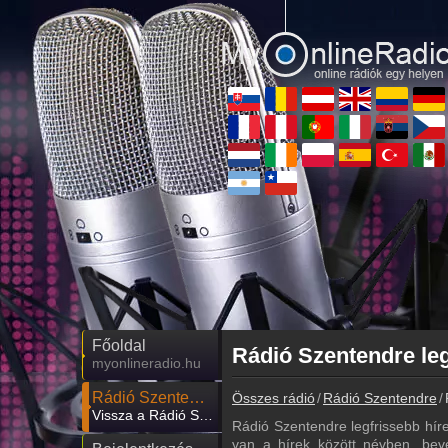
Főoldal
Rádió Szentendre leg
myonlineradio.hu
Rádió Szentendre
Összes rádió
Rádió Szentendre
Vissza a Rádió Szentendre oldalára
Rádió Szentendre legfrissebb hírei
van a hírek között névben, beve