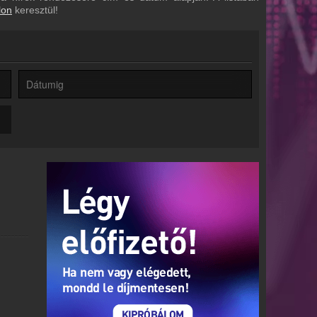
lon
keresztül!