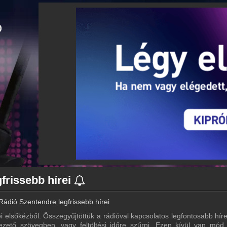
frissebb hírei
Rádió Szentendre legfrissebb hírei
 elsőkézből. Összegyűjtöttük a rádióval kapcsolatos legfontosabb híreke
zető szövegben, vagy feltöltési időre szűrni. Ezen kívül van mód