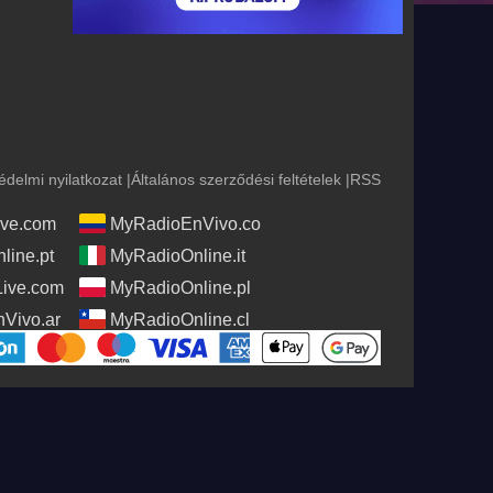
édelmi nyilatkozat
|
Általános szerződési feltételek
|
RSS
ve.com
MyRadioEnVivo.co
line.pt
MyRadioOnline.it
Live.com
MyRadioOnline.pl
Vivo.ar
MyRadioOnline.cl