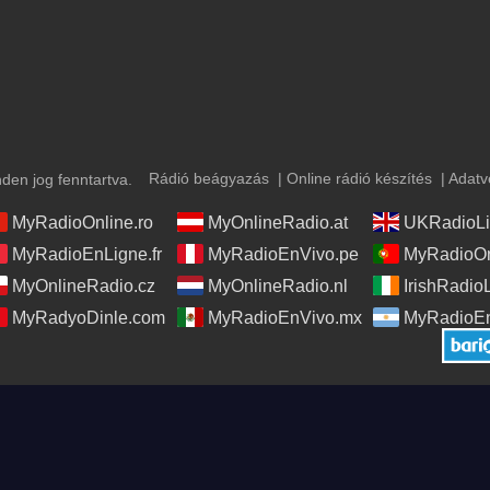
Rádió beágyazás
|
Online rádió készítés
|
Adatv
en jog fenntartva.
MyRadioOnline.ro
MyOnlineRadio.at
UKRadioLi
MyRadioEnLigne.fr
MyRadioEnVivo.pe
MyRadioOn
MyOnlineRadio.cz
MyOnlineRadio.nl
IrishRadio
MyRadyoDinle.com
MyRadioEnVivo.mx
MyRadioEn