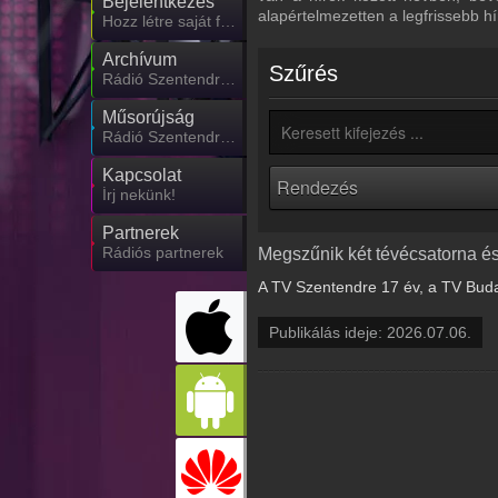
Bejelentkezés
alapértelmezetten a legfrissebb h
Hozz létre saját fiókot!
Archívum
Szűrés
Rádió Szentendre korábbi adásai
Műsorújság
Rádió Szentendre műsorai
Kapcsolat
Írj nekünk!
Partnerek
Rádiós partnerek
Megszűnik két tévécsatorna és
A TV Szentendre 17 év, a TV Buda
Publikálás ideje: 2026.07.06.