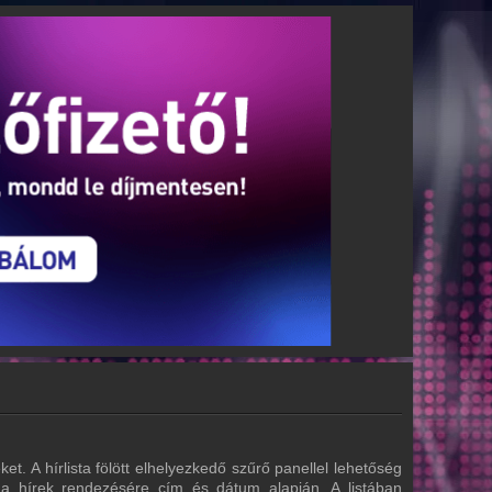
t. A hírlista fölött elhelyezkedő szűrő panellel lehetőség
 a hírek rendezésére cím és dátum alapján. A listában