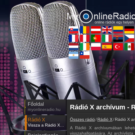
Főoldal
Rádió X archívum - R
myonlineradio.hu
Összes rádió
Rádió X
Rádió X ar
Rádió X
Vissza a Rádió X oldalára
A Rádió X archívumában lehet
visszahallgatására. Az archívlista