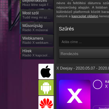
Bejelentkezés
névre és feltöltési dátumra sz
Hozz létre saját fiókot!
népszerűség alapján. A listában
különböző platformok között bara
Most szól
nekünk a
kapcsolat oldalon
keresz
Tudd meg mi szólt eddig
Műsorújság
Szűrés
Rádió X műsorai
Webkamera
Rádió X webkamera, élőkép
Hírek
Rádió X kapcsolatos hírek
X Deejay - 2020.05.07 - 2020.