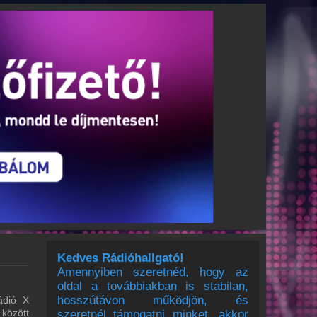
Kedves Rádióhallgató!
Amennyiben szeretnéd, hogy az
oldal a továbbiakban is stabilan,
hosszútávon működjön, és
ádió X
 között
szeretnél támogatni minket, akkor