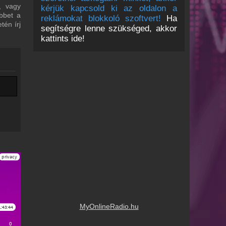
, vagy
kérjük kapcsold ki az oldalon a
bbet a
reklámokat blokkoló szoftvert!
Ha
tén írj
segítségre lenne szükséged, akkor
kattints ide!
MyOnlineRadio.hu