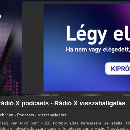
ádió X podcasts - Rádió X visszahallgatás
chívum - Podcasts - Visszahallgatás
őség van több mint 4328 korábbi adás keresésére és ezáltal R
 fölött elhelyezkedő szűrő panellel lehetőség van a Rádió X podcastjai