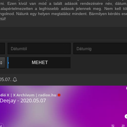
űrni. Ezen kívül van mód a talált adások rendezésére név, dátum
 alapértelmezetten a legfrissebb adások jelennek meg. Nem kell tö
ngolnod. Nálunk egy helyen megtalálsz mindent. Bármilyen kérdés ese
tül!
MEHET
05.07.