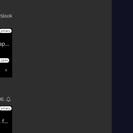
ztások
06.