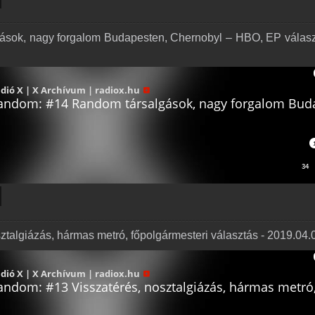
sok, nagy forgalom Budapesten, Chernobyl – HBO, EP válas
talgiázás, hármas metró, főpolgármesteri választás - 2019.04.