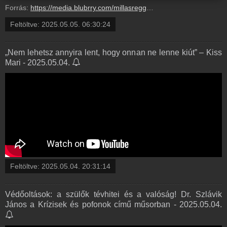
Forrás:
https://media.blubrry.com/millasreggeli/millasreggeli.hu/wp-content/uploads/2025/05/cafe_radiocafe98_20250505-0700_OK.mp3
Feltöltve:
2025.05.05. 06:30:24
„Nem lehetsz annyira lent, hogy onnan ne lenne kiút” – Kiss
Mari - 2025.05.04.
Feltöltve:
2025.05.04. 20:31:14
Védőoltások: a szülők tévhitei és a valóság! Dr. Szlávik
János a Krízisek és pofonok című műsorban - 2025.05.04.