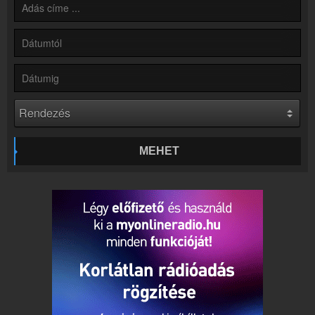
Partnerek
Rádiós partnerek
Rádió beágyazás
Ágyazd be weboldaladba
Online rádió készítés
Készítés lépésről lépésre
MEHET