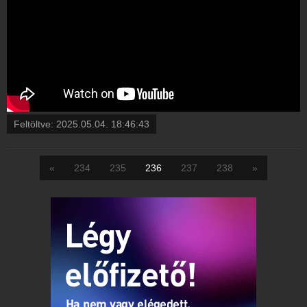
Feltöltve:
2025.05.04. 18:46:43
«
234
235
236
237
238
»