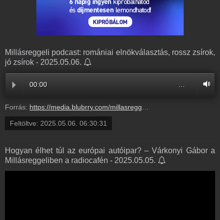
Millásreggeli podcast: romániai elnökválasztás, rossz zsírok,
jó zsírok - 2025.05.06.
00:00
…
Forrás:
https://media.blubrry.com/millasreggeli/millasreggeli.hu/wp-content/uploads/2025/05/cafe_radiocafe98_20250506-0700_OK.mp3
Feltöltve:
2025.05.06. 06:30:31
Hogyan élhet túl az európai autóipar? – Várkonyi Gábor a
Millásreggeliben a radiocafén - 2025.05.05.