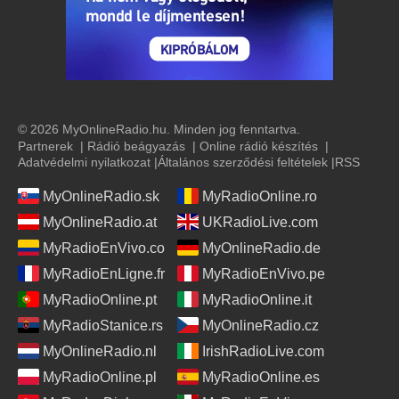
© 2026 MyOnlineRadio.hu. Minden jog fenntartva.
Partnerek
|
Rádió beágyazás
|
Online rádió készítés
|
Adatvédelmi nyilatkozat
|
Általános szerződési feltételek
|
RSS
MyOnlineRadio.sk
MyRadioOnline.ro
MyOnlineRadio.at
UKRadioLive.com
MyRadioEnVivo.co
MyOnlineRadio.de
MyRadioEnLigne.fr
MyRadioEnVivo.pe
MyRadioOnline.pt
MyRadioOnline.it
MyRadioStanice.rs
MyOnlineRadio.cz
MyOnlineRadio.nl
IrishRadioLive.com
MyRadioOnline.pl
MyRadioOnline.es