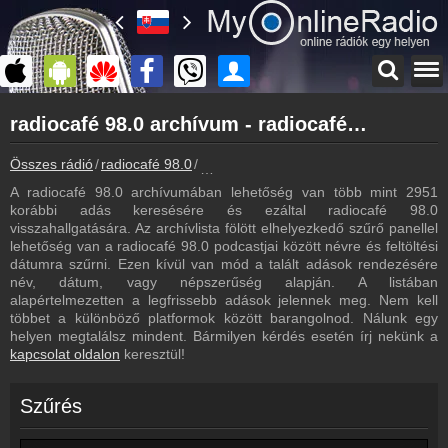
Főoldal
radiocafé 98.0 archívum - radiocafé 98.0 podcasts - radiocafé 98.0 visszahallgatás
myonlineradio.hu
radiocafé 98.0
Összes rádió
radiocafé 98.0
radiocafé 98.0 archívum - Podcasts - V
Vissza a radiocafé 98.0 oldalára
A radiocafé 98.0 archívumában lehetőség van több mint 2951
Bejelentkezés
korábbi adás keresésére és ezáltal radiocafé 98.0
Hozz létre saját fiókot!
visszahallgatására. Az archívlista fölött elhelyezkedő szűrő panellel
lehetőség van a radiocafé 98.0 podcastjai között névre és feltöltési
Most szól
dátumra szűrni. Ezen kívül van mód a talált adások rendezésére
Tudd meg mi szólt eddig
név, dátum, vagy népszerűség alapján. A listában
alapértelmezetten a legfrissebb adások jelennek meg. Nem kell
Műsorújság
többet a különböző platformok között barangolnod. Nálunk egy
radiocafé 98.0 műsorai
helyen megtalálsz mindent. Bármilyen kérdés esetén írj nekünk a
kapcsolat oldalon
keresztül!
Hírek
radiocafé 98.0 kapcsolatos hírek
Szűrés
Kapcsolat
Írj nekünk!