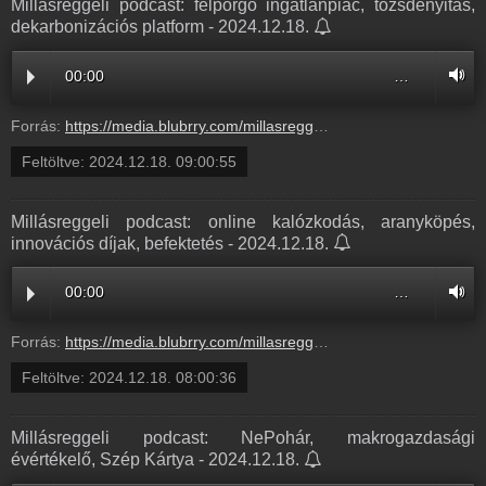
Millásreggeli podcast: felpörgő ingatlanpiac, tőzsdenyitás,
dekarbonizációs platform - 2024.12.18.
00:00
…
Forrás:
https://media.blubrry.com/millasreggeli/millasreggeli.hu/wp-content/uploads/2024/12/cafe_radiocafe98_20241218-0900_ok.mp3
Feltöltve:
2024.12.18. 09:00:55
Millásreggeli podcast: online kalózkodás, aranyköpés,
innovációs díjak, befektetés - 2024.12.18.
00:00
…
Forrás:
https://media.blubrry.com/millasreggeli/millasreggeli.hu/wp-content/uploads/2024/12/cafe_radiocafe98_20241218-0800_ok.mp3
Feltöltve:
2024.12.18. 08:00:36
Millásreggeli podcast: NePohár, makrogazdasági
évértékelő, Szép Kártya - 2024.12.18.