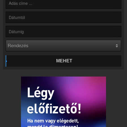
Partnerek
Rádiós partnerek
Rádió beágyazás
Ágyazd be weboldaladba
Online rádió készítés
Készítés lépésről lépésre
MEHET