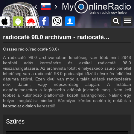
Főoldal
radiocafé 98.0 archívum - radiocafé 98.0 podcasts - radiocafé 98.0 visszahallgatás
myonlineradio.hu
radiocafé 98.0
Összes rádió
radiocafé 98.0
radiocafé 98.0 archívum - Podcasts - V
Vissza a radiocafé 98.0 oldalára
A radiocafé 98.0 archívumában lehetőség van több mint 2948
Bejelentkezés
korábbi adás keresésére és ezáltal radiocafé 98.0
Hozz létre saját fiókot!
visszahallgatására. Az archívlista fölött elhelyezkedő szűrő panellel
lehetőség van a radiocafé 98.0 podcastjai között névre és feltöltési
Most szól
dátumra szűrni. Ezen kívül van mód a talált adások rendezésére
Tudd meg mi szólt eddig
név, dátum, vagy népszerűség alapján. A listában
alapértelmezetten a legfrissebb adások jelennek meg. Nem kell
Műsorújság
többet a különböző platformok között barangolnod. Nálunk egy
radiocafé 98.0 műsorai
helyen megtalálsz mindent. Bármilyen kérdés esetén írj nekünk a
kapcsolat oldalon
keresztül!
Hírek
radiocafé 98.0 kapcsolatos hírek
Szűrés
Kapcsolat
Írj nekünk!