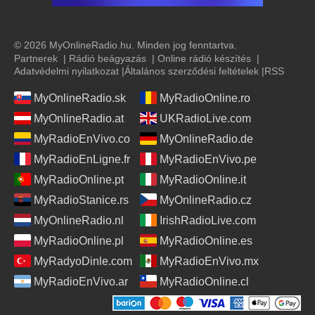
© 2026 MyOnlineRadio.hu. Minden jog fenntartva.
Partnerek
|
Rádió beágyazás
|
Online rádió készítés
|
Adatvédelmi nyilatkozat
|
Általános szerződési feltételek
|
RSS
MyOnlineRadio.sk
MyRadioOnline.ro
MyOnlineRadio.at
UKRadioLive.com
MyRadioEnVivo.co
MyOnlineRadio.de
MyRadioEnLigne.fr
MyRadioEnVivo.pe
MyRadioOnline.pt
MyRadioOnline.it
MyRadioStanice.rs
MyOnlineRadio.cz
MyOnlineRadio.nl
IrishRadioLive.com
MyRadioOnline.pl
MyRadioOnline.es
MyRadyoDinle.com
MyRadioEnVivo.mx
MyRadioEnVivo.ar
MyRadioOnline.cl