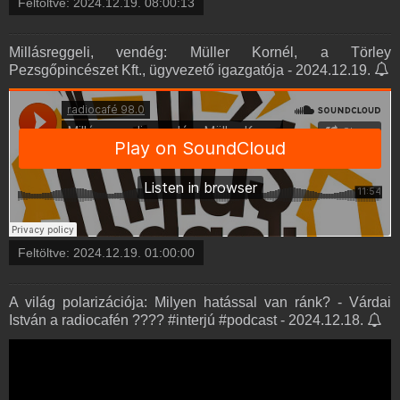
Feltöltve:
2024.12.19. 08:00:13
Millásreggeli, vendég: Müller Kornél, a Törley
Pezsgőpincészet Kft., ügyvezető igazgatója - 2024.12.19.
Feltöltve:
2024.12.19. 01:00:00
A világ polarizációja: Milyen hatással van ránk? - Várdai
István a radiocafén ???? #interjú #podcast - 2024.12.18.