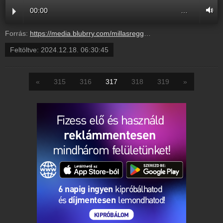
00:00
…
Forrás:
https://media.blubrry.com/millasreggeli/millasreggeli.hu/wp-content/uploads/2024/12/cafe_radiocafe98_20241218-0630_ok.mp3
Feltöltve:
2024.12.18. 06:30:45
«
315
316
317
318
319
»