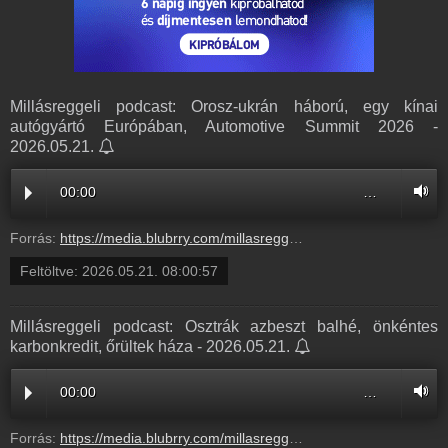
Millásreggeli podcast: Orosz-ukrán háború, egy kínai
autógyártó Európában, Automotive Summit 2026 -
2026.05.21.
00:00
…
Forrás:
https://media.blubrry.com/millasreggeli/millasreggeli.hu/wp-content/uploads/2026/05/cafe_radiocafe98_20260521-0800.mp3
Feltöltve:
2026.05.21. 08:00:57
Millásreggeli podcast: Osztrák azbeszt balhé, önkéntes
karbonkredit, őrültek háza - 2026.05.21.
00:00
…
Forrás:
https://media.blubrry.com/millasreggeli/millasreggeli.hu/wp-content/uploads/2026/05/cafe_radiocafe98_20260521-0700.mp3