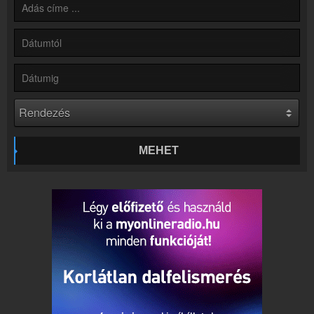
Partnerek
Rádiós partnerek
Rádió beágyazás
Ágyazd be weboldaladba
Online rádió készítés
Készítés lépésről lépésre
MEHET