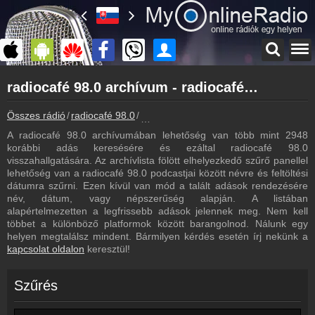
Főoldal
radiocafé 98.0 archívum - radiocafé 98.0 podcasts - radiocafé 98.0 visszahallgatás
myonlineradio.hu
radiocafé 98.0
Összes rádió
radiocafé 98.0
radiocafé 98.0 archívum - Podcasts - V
Vissza a radiocafé 98.0 oldalára
A radiocafé 98.0 archívumában lehetőség van több mint 2948
Bejelentkezés
korábbi adás keresésére és ezáltal radiocafé 98.0
Hozz létre saját fiókot!
visszahallgatására. Az archívlista fölött elhelyezkedő szűrő panellel
lehetőség van a radiocafé 98.0 podcastjai között névre és feltöltési
Most szól
dátumra szűrni. Ezen kívül van mód a talált adások rendezésére
Tudd meg mi szólt eddig
név, dátum, vagy népszerűség alapján. A listában
alapértelmezetten a legfrissebb adások jelennek meg. Nem kell
Műsorújság
többet a különböző platformok között barangolnod. Nálunk egy
radiocafé 98.0 műsorai
helyen megtalálsz mindent. Bármilyen kérdés esetén írj nekünk a
kapcsolat oldalon
keresztül!
Hírek
radiocafé 98.0 kapcsolatos hírek
Szűrés
Kapcsolat
Írj nekünk!