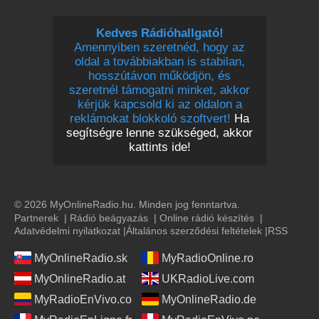
Kedves Rádióhallgató!
Amennyiben szeretnéd, hogy az
oldal a továbbiakban is stabilan,
hosszútávon működjön, és
szeretnél támogatni minket, akkor
kérjük kapcsold ki az oldalon a
reklámokat blokkoló szoftvert!
Ha
segítségre lenne szükséged, akkor
kattints ide!
© 2026 MyOnlineRadio.hu. Minden jog fenntartva.
Partnerek
|
Rádió beágyazás
|
Online rádió készítés
|
Adatvédelmi nyilatkozat
|
Általános szerződési feltételek
|
RSS
MyOnlineRadio.sk
MyRadioOnline.ro
MyOnlineRadio.at
UKRadioLive.com
MyRadioEnVivo.co
MyOnlineRadio.de