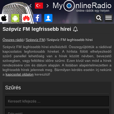
Főoldal
Szépvíz FM legfrissebb hírei
myonlineradio.hu
Összes rádió
Szépvíz FM
Szépvíz FM legfrissebb hírei
Szépvíz FM
Vissza a Szépvíz FM oldalára
Szépvíz FM legfrissebb hírei elsőkézből. Összegyűjtöttük a rádióval
kapcsolatos legfontosabb híreket. A hírlista fölött elhelyezkedő
Bejelentkezés
szűrő panellel lehetőség van a hírek között névben, bevezető
Hozz létre saját fiókot!
szövegben, vagy feltöltési időre szűrni. Ezen kívül van mód a hírek
rendezésére cím és dátum alapján. A listában alapértelmezetten a
Műsorújság
legfrissebb hírek jelennek meg. Bármilyen kérdés esetén írj nekünk
Szépvíz FM műsorai
a
kapcsolat oldalon
keresztül!
Kapcsolat
Írj nekünk!
Szűrés
Partnerek
Rádiós partnerek
Rádió beágyazás
Ágyazd be weboldaladba