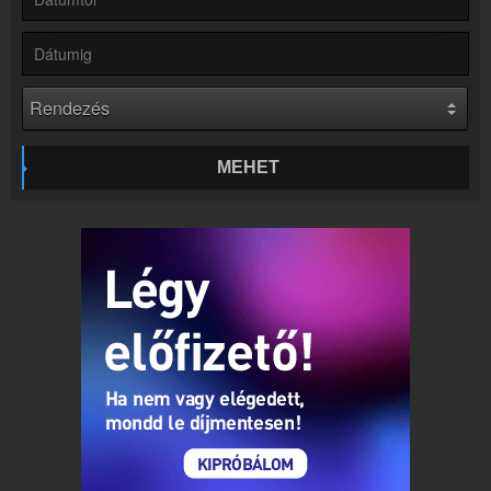
Online rádió készítés
Készítés lépésről lépésre
MEHET