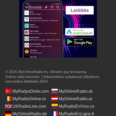
© 2026 MyOnlineRadio.hu. Minden jog fenntartva.
Online rádió készítés
|
Adatvédelmi nyilatkozat
|
Általános
szerződési feltételek
|
RSS
MyRadyoDinle.com
MyOnlineRadio.sk
MyRadioOnline.ro
MyOnlineRadio.at
UKRadioLive.com
MyRadioEnVivo.co
MyOnlineRadio.de
MyRadioEnLigne.fr