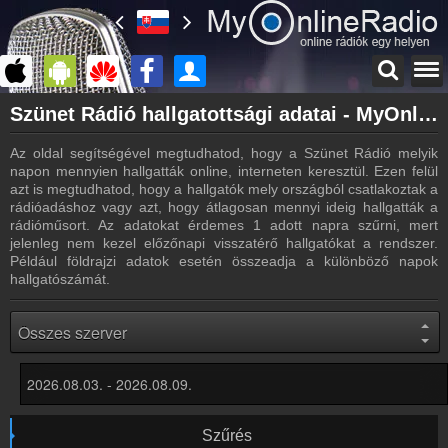
Főoldal
Szünet Rádió hallgatottsági adatai - MyOnlineRadio
myonlineradio.hu
Az oldal segítségével megtudhatod, hogy a Szünet Rádió melyik
Szünet Rádió
napon mennyien hallgatták online, interneten keresztül. Ezen felül
Vissza a Szünet Rádió oldalára
azt is megtudhatod, hogy a hallgatók mely országból csatlakoztak a
rádióadáshoz vagy azt, hogy átlagosan mennyi ideig hallgatták a
Bejelentkezés
rádióműsort. Az adatokat érdemes 1 adott napra szűrni, mert
Hozz létre saját fiókot!
jelenleg nem kezel előzőnapi visszatérő hallgatókat a rendszer.
Például földrajzi adatok esetén összeadja a különböző napok
Most szól
hallgatószámát.
Tudd meg mi szólt eddig
Rádiós statisztika
Hallgatottsági adatok
Hírek
Szünet Rádió kapcsolatos hírek
Kapcsolat
Szűrés
Írj nekünk!