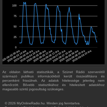
100
75
50
25
0
2026-08-03 00 óra
2026-08-03 14 óra
2026-08-04 04 óra
2026-08-04 18 óra
2026-08-05 08 óra
2026-08-05 22 óra
2026-08-06 12 óra
2026-08-07 02 óra
2026-08-07 16 óra
2026-08-08 06 óra
2026-08-08 20 óra
2026-08-09 10 óra
Az oldalon látható statisztikák, a Szünet Rádió szerverétől
származó publikus információkból került összeállításra és
percenként frissülnek. Az adatok hitelessége jelenleg nem
ellenőrzött. Bővebb statisztikához és hitelesített adatokhoz
magasabb szintű jogosultság szükséges.
© 2026 MyOnlineRadio.hu. Minden jog fenntartva.