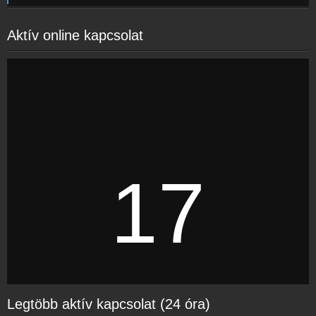
Partnerek
Rádiós partnerek
Aktív online kapcsolat
Rádió beágyazás
Ágyazd be weboldaladba
Online rádió készítés
Készítés lépésről lépésre
17
Legtöbb aktív kapcsolat (24 óra)