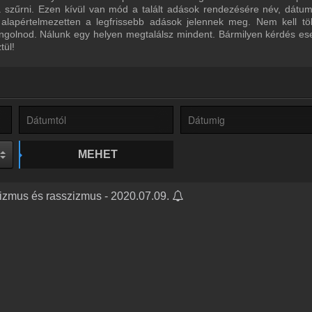
ra szűrni. Ezen kívül van mód a talált adások rendezésére név, dátu
 alapértelmezetten a legfrissebb adások jelennek meg. Nem kell tö
ngolnod. Nálunk egy helyen megtalálsz mindent. Bármilyen kérdés ese
tül!
MEHET
alizmus és rasszizmus - 2020.07.09.