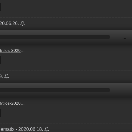
020.06.26.
…
mp3?s=show-optimal-normal
9.
…
mp3?s=show-optimal-normal
ematix - 2020.06.18.