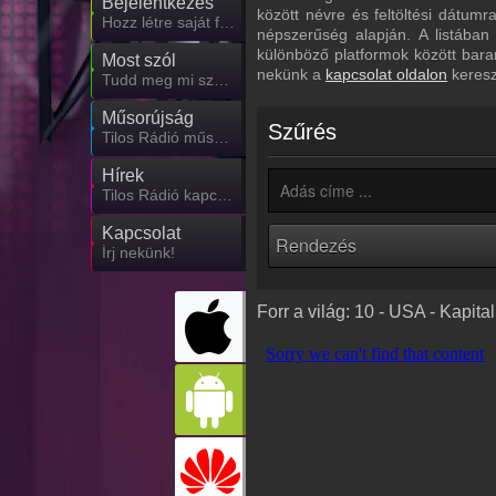
Bejelentkezés
között névre és feltöltési dátum
Hozz létre saját fiókot!
népszerűség alapján. A listában
különböző platformok között bara
Most szól
nekünk a
kapcsolat oldalon
keresz
Tudd meg mi szólt eddig
Műsorújság
Szűrés
Tilos Rádió műsorai
Hírek
Tilos Rádió kapcsolatos hírek
Kapcsolat
Írj nekünk!
Forr a világ: 10 - USA - Kapit