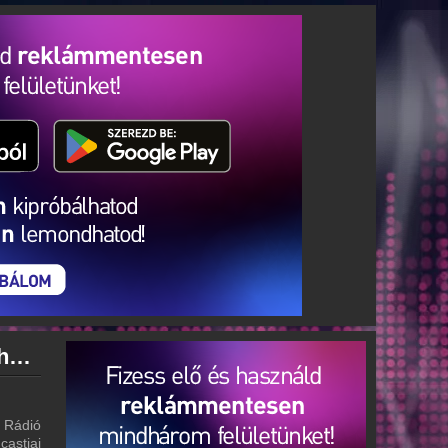
Tilos Rádió archívum - Tilos Rádió podcasts - Tilos Rádió visszahallgatás
 Rádió
castjai