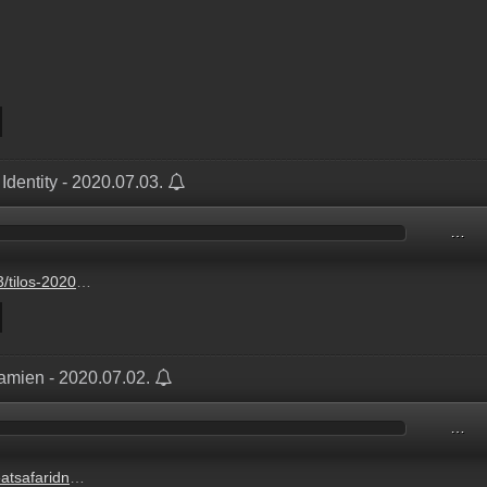
 Identity - 2020.07.03.
…
mp3?s=show-optimal-normal
amien - 2020.07.02.
…
onor-damien#872386129