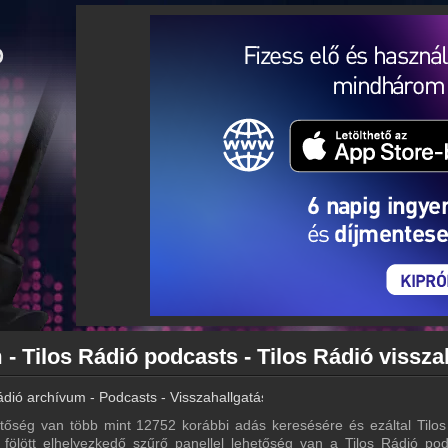
ádió archívum - Podcasts - Visszahallgatás
tőség van több mint 12752 korábbi adás keresésére és ezáltal Tilos
a fölött elhelyezkedő szűrő panellel lehetőség van a Tilos Rádió pod