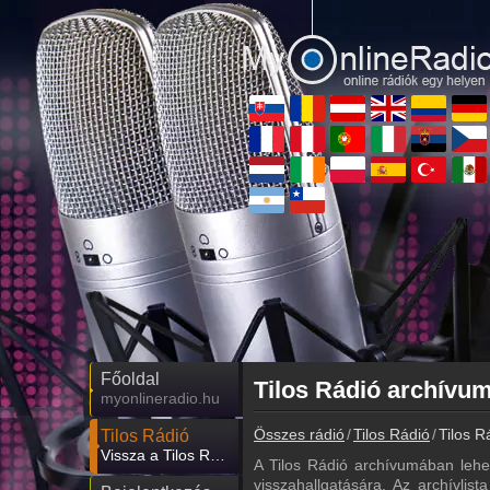
Főoldal
myonlineradio.hu
Összes rádió
Tilos Rádió
Tilos R
Tilos Rádió
Vissza a Tilos Rádió oldalára
A Tilos Rádió archívumában lehe
visszahallgatására. Az archívlist