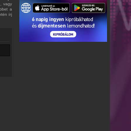
m, vagy
bbet a
tén írj