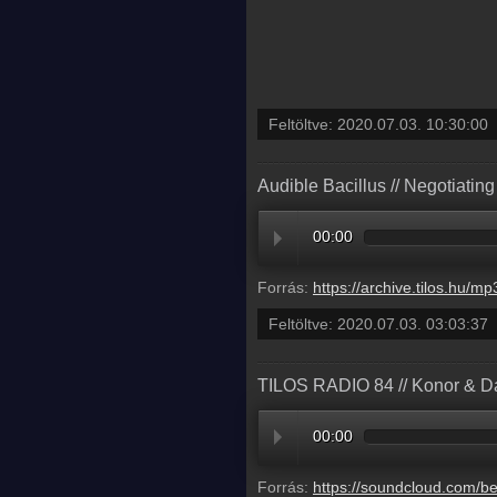
Feltöltve:
2020.07.03. 10:30:00
Audible Bacillus // Negotiating
00:00
Forrás:
https://archive.tilos.hu/mp3/tilos-20200703-001410-030337.
Feltöltve:
2020.07.03. 03:03:37
TILOS RADIO 84 // Konor & D
00:00
Forrás:
https://soundcloud.com/beatsafaridnb/tilos-radio-84-k