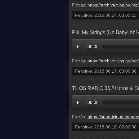
Forrás:
https://archive.tilos.hu/mp3/tilos-20180824-001338-030013.
Feltöltve:
2018.08.24. 03:00:13
Pull My Strings (Uh Baby! Ah! A
00:00
Forrás:
https://archive.tilos.hu/mp3/tilos-20180817-000957-030636.
Feltöltve:
2018.08.17. 03:06:36
TILOS RADIO 36 // Horns & S
00:00
Forrás:
https://soundcloud.com/beatsafaridnb/tilos-radio-36-
Feltöltve:
2018.08.16. 02:00:00