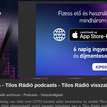
ádió archívum - Podcasts - Visszahallgatás
tőség van több mint 12753 korábbi adás keresésére és ezáltal Tilos
a fölött elhelyezkedő szűrő panellel lehetőség van a Tilos Rádió pod