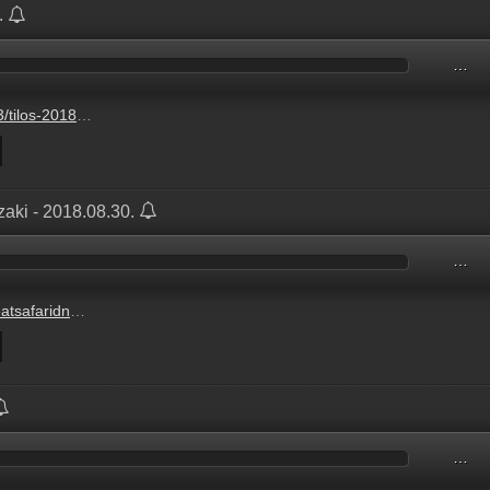
.
…
mp3?s=show-optimal-normal
zaki - 2018.08.30.
…
ektor-azaki#492610770
…