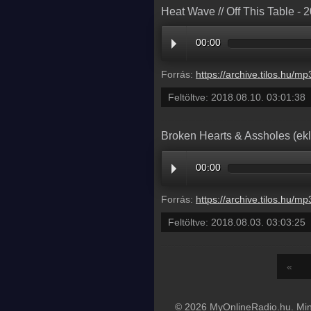
Heat Wave // Off This Table - 
00:00
Forrás:
https://archive.tilos.hu/mp3/tilos-20180810-000000-030138.
Feltöltve:
2018.08.10. 03:01:38
Broken Hearts & Assholes (ekle
00:00
Forrás:
https://archive.tilos.hu/mp3/tilos-20180803-002547-030325.
Feltöltve:
2018.08.03. 03:03:25
«
© 2026 MyOnlineRadio.hu. Mind