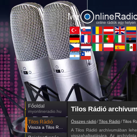
Főoldal
myonlineradio.hu
Összes rádió
Tilos Rádió
Tilos R
Tilos Rádió
Vissza a Tilos Rádió oldalára
A Tilos Rádió archívumában lehe
visszahallgatására. Az archívlist