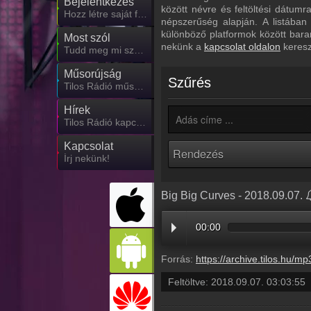
Bejelentkezés
között névre és feltöltési dátum
Hozz létre saját fiókot!
népszerűség alapján. A listában
különböző platformok között bara
Most szól
nekünk a
kapcsolat oldalon
keresz
Tudd meg mi szólt eddig
Műsorújság
Szűrés
Tilos Rádió műsorai
Hírek
Tilos Rádió kapcsolatos hírek
Kapcsolat
Írj nekünk!
Big Big Curves - 2018.09.07.
00:00
Forrás:
https://archive.tilos.hu/mp3/tilos-20180907-002904-030355.
Feltöltve:
2018.09.07. 03:03:55