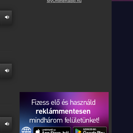
MyOnlineRadio.hu