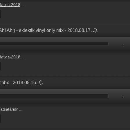
mp3?s=show-optimal-normal
h! Ah!) - eklektik vinyl only mix - 2018.08.17.
…
mp3?s=show-optimal-normal
ephx - 2018.08.16.
…
horns-sephx#486177933