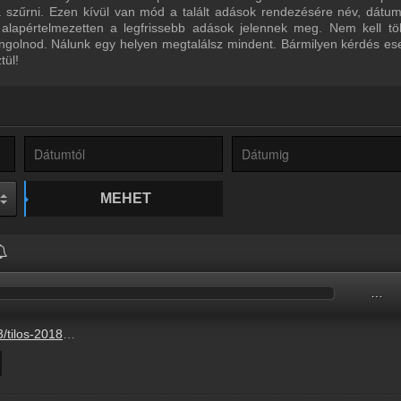
ra szűrni. Ezen kívül van mód a talált adások rendezésére név, dátu
 alapértelmezetten a legfrissebb adások jelennek meg. Nem kell tö
ngolnod. Nálunk egy helyen megtalálsz mindent. Bármilyen kérdés ese
tül!
MEHET
…
mp3?s=show-optimal-normal