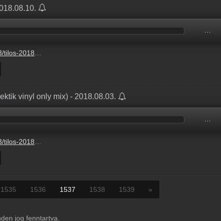
2018.08.10.
…
mp3?s=show-optimal-normal
ktik vinyl only mix) - 2018.08.03.
…
mp3?s=show-optimal-normal
1535
1536
1537
1538
1539
»
en jog fenntartva.