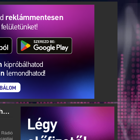
Tilos Rádió archívum - Tilos Rádió podcasts - Tilos Rádió visszahallgatás
 Rádió
castjai