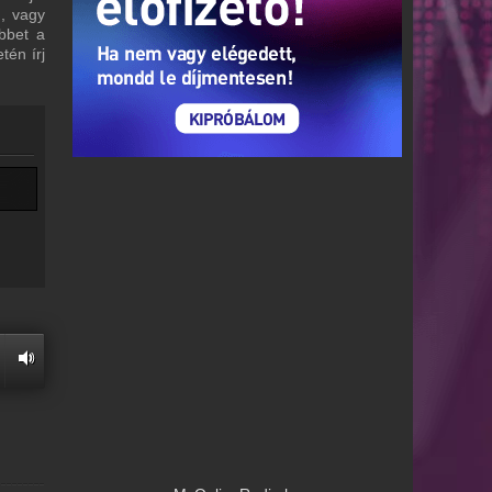
m, vagy
bbet a
tén írj