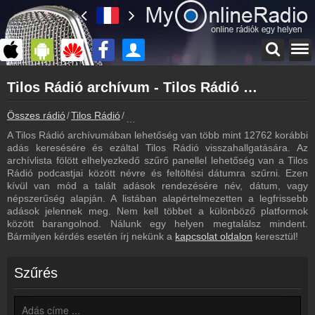
Főoldal
Tilos Rádió archívum - Tilos Rádió podcasts - Tilos Rádió visszahallgatás
myonlineradio.hu
Tilos Rádió
Összes rádió
Tilos Rádió
Tilos Rádió archívum - Podcasts - Visszah
Vissza a Tilos Rádió oldalára
A Tilos Rádió archívumában lehetőség van több mint 12762 korábbi
Bejelentkezés
adás keresésére és ezáltal Tilos Rádió visszahallgatására. Az
Hozz létre saját fiókot!
archívlista fölött elhelyezkedő szűrő panellel lehetőség van a Tilos
Rádió podcastjai között névre és feltöltési dátumra szűrni. Ezen
Most szól
kívül van mód a talált adások rendezésére név, dátum, vagy
Tudd meg mi szólt eddig
népszerűség alapján. A listában alapértelmezetten a legfrissebb
adások jelennek meg. Nem kell többet a különböző platformok
Műsorújság
között barangolnod. Nálunk egy helyen megtalálsz mindent.
Tilos Rádió műsorai
Bármilyen kérdés esetén írj nekünk a
kapcsolat oldalon
keresztül!
Hírek
Tilos Rádió kapcsolatos hírek
Szűrés
Kapcsolat
Írj nekünk!