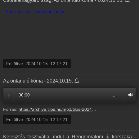
Csonkamagyarország: Az öntanuló kóma - 2024.10.15.
Feltöltve:
2024.10.15. 12:17:21
Az öntanuló kóma - 2024.10.15.
00:00
…
Forrás:
https://archive.tilos.hu/mp3/tilos-20241015-101347-121721.mp3?s=show-csonkamagyarorszag-normal
Feltöltve:
2024.10.15. 12:17:21
Kelesztés fesztivállal indul a Hengermalom új korszaka -