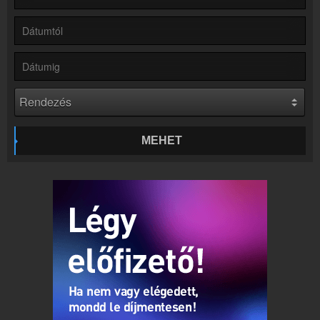
Partnerek
Rádiós partnerek
Rádió beágyazás
Ágyazd be weboldaladba
Online rádió készítés
Készítés lépésről lépésre
MEHET