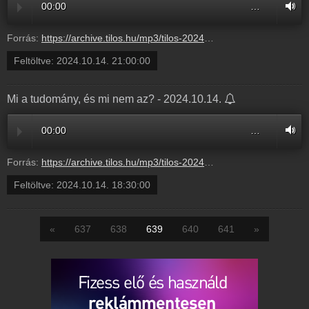
00:00
…
Forrás:
https://archive.tilos.hu/mp3/tilos-20241014-200000-210000.mp3?s=show-eklektik-normal
Feltöltve:
2024.10.14. 21:00:00
Mi a tudomány, és mi nem az? - 2024.10.14.
00:00
…
Forrás:
https://archive.tilos.hu/mp3/tilos-20241014-170000-183000.mp3?s=show-amirol-nem-lehet-beszelni-normal
Feltöltve:
2024.10.14. 18:30:00
«
637
638
639
640
641
»