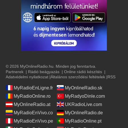
© 2026 MyOnlineRadio.hu. Minden jog fenntartva.
Partnerek
|
Rádió beágyazás
|
Online rádió készítés
|
Adatvédelmi nyilatkozat
|
Általános szerződési feltételek
|
RSS
MyRadioEnLigne.fr
MyOnlineRadio.sk
MyRadioOnline.ro
MyRadyoDinle.com
MyOnlineRadio.at
UKRadioLive.com
MyRadioEnVivo.co
MyOnlineRadio.de
MyRadioEnVivo.pe
MyRadioOnline.pt