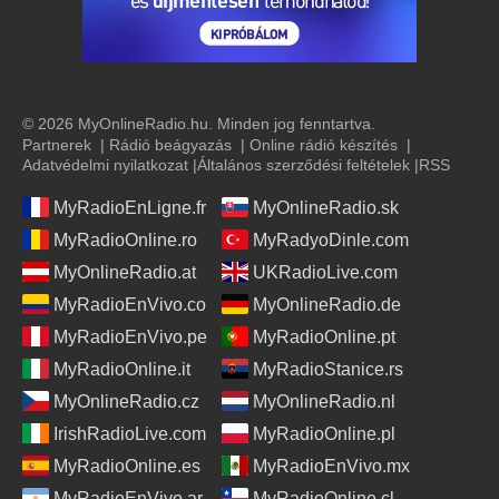
© 2026 MyOnlineRadio.hu. Minden jog fenntartva.
Partnerek
|
Rádió beágyazás
|
Online rádió készítés
|
Adatvédelmi nyilatkozat
|
Általános szerződési feltételek
|
RSS
MyRadioEnLigne.fr
MyOnlineRadio.sk
MyRadioOnline.ro
MyRadyoDinle.com
MyOnlineRadio.at
UKRadioLive.com
MyRadioEnVivo.co
MyOnlineRadio.de
MyRadioEnVivo.pe
MyRadioOnline.pt
MyRadioOnline.it
MyRadioStanice.rs
MyOnlineRadio.cz
MyOnlineRadio.nl
IrishRadioLive.com
MyRadioOnline.pl
MyRadioOnline.es
MyRadioEnVivo.mx
MyRadioEnVivo.ar
MyRadioOnline.cl