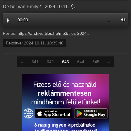
De hol van Emily? - 2024.10.11.
00:00
…
Forrás:
https://archive.tilos.hu/mp3/tilos-20241011-083100-103540.mp3?s=show-haza-es-haladas-normal
Feltöltve:
2024.10.11. 10:35:40
«
641
642
643
644
645
»