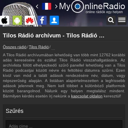
Főoldal
Tilos Rádió archívum - Tilos Rádió podcasts - Tilos Rádió visszahallgatás
myonlineradio.hu
Tilos Rádió
Összes rádió
Tilos Rádió
Tilos Rádió archívum - Podcasts - Visszah
Vissza a Tilos Rádió oldalára
A Tilos Rádió archívumában lehetőség van több mint 12762 korábbi
Bejelentkezés
adás keresésére és ezáltal Tilos Rádió visszahallgatására. Az
Hozz létre saját fiókot!
archívlista fölött elhelyezkedő szűrő panellel lehetőség van a Tilos
Rádió podcastjai között névre és feltöltési dátumra szűrni. Ezen
Most szól
kívül van mód a talált adások rendezésére név, dátum, vagy
Tudd meg mi szólt eddig
népszerűség alapján. A listában alapértelmezetten a legfrissebb
adások jelennek meg. Nem kell többet a különböző platformok
Műsorújság
között barangolnod. Nálunk egy helyen megtalálsz mindent.
Tilos Rádió műsorai
Bármilyen kérdés esetén írj nekünk a
kapcsolat oldalon
keresztül!
Hírek
Tilos Rádió kapcsolatos hírek
Szűrés
Kapcsolat
Írj nekünk!