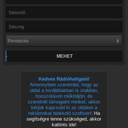
Partnerek
Rádiós partnerek
Rádió beágyazás
Ágyazd be weboldaladba
Online rádió készítés
Készítés lépésről lépésre
MEHET
Kedves Rádióhallgató!
Amennyiben szeretnéd, hogy az
oldal a továbbiakban is stabilan,
hosszútávon működjön, és
szeretnél támogatni minket, akkor
kérjük kapcsold ki az oldalon a
reklámokat blokkoló szoftvert!
Ha
segítségre lenne szükséged, akkor
kattints ide!