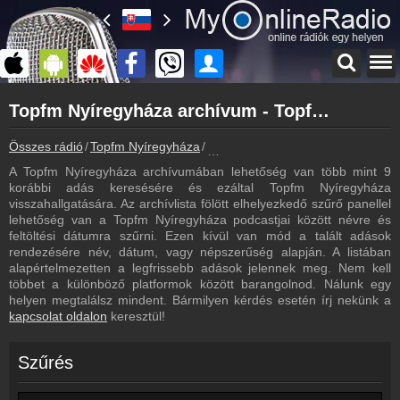
Főoldal
Topfm Nyíregyháza archívum - Topfm Nyíregyháza podcasts - Topfm Nyíregyháza visszahallgatás
myonlineradio.hu
Topfm Nyíregyháza
Összes rádió
Topfm Nyíregyháza
Topfm Nyíregyháza archívum - Pod
Vissza a Topfm Nyíregyháza oldalára
A Topfm Nyíregyháza archívumában lehetőség van több mint 9
Bejelentkezés
korábbi adás keresésére és ezáltal Topfm Nyíregyháza
Hozz létre saját fiókot!
visszahallgatására. Az archívlista fölött elhelyezkedő szűrő panellel
lehetőség van a Topfm Nyíregyháza podcastjai között névre és
Műsorújság
feltöltési dátumra szűrni. Ezen kívül van mód a talált adások
Topfm Nyíregyháza műsorai
rendezésére név, dátum, vagy népszerűség alapján. A listában
alapértelmezetten a legfrissebb adások jelennek meg. Nem kell
Kapcsolat
többet a különböző platformok között barangolnod. Nálunk egy
Írj nekünk!
helyen megtalálsz mindent. Bármilyen kérdés esetén írj nekünk a
kapcsolat oldalon
keresztül!
Partnerek
Rádiós partnerek
Szűrés
Rádió beágyazás
Ágyazd be weboldaladba