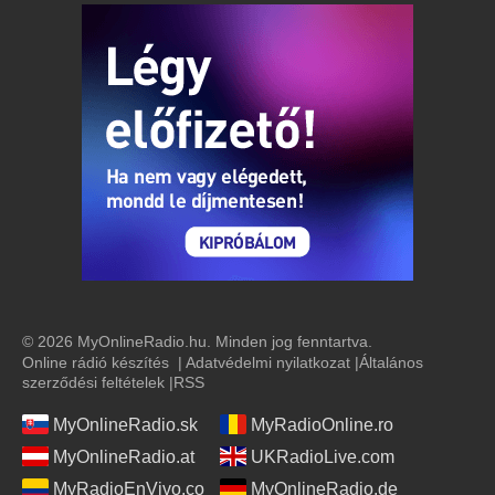
© 2026 MyOnlineRadio.hu. Minden jog fenntartva.
Online rádió készítés
|
Adatvédelmi nyilatkozat
|
Általános
szerződési feltételek
|
RSS
MyOnlineRadio.sk
MyRadioOnline.ro
MyOnlineRadio.at
UKRadioLive.com
MyRadioEnVivo.co
MyOnlineRadio.de