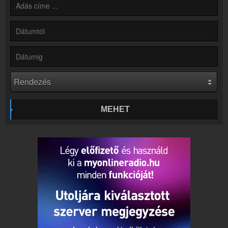
Online rádió készítés
Készítés lépésről lépésre
MEHET