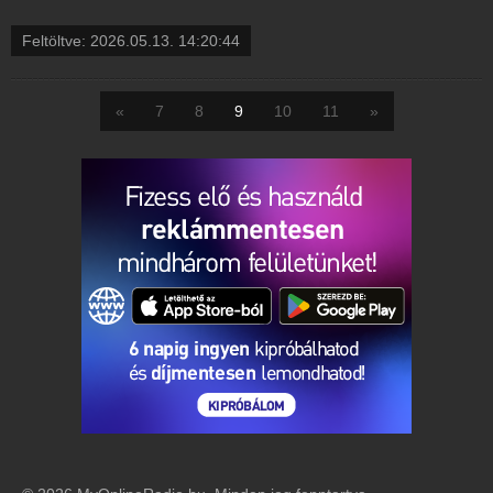
Feltöltve:
2026.05.13. 14:20:44
«
7
8
9
10
11
»