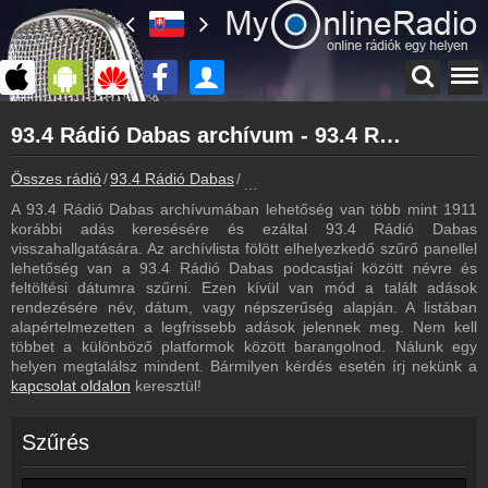
Főoldal
93.4 Rádió Dabas archívum - 93.4 Rádió Dabas podcasts - 93.4 Rádió Dabas visszahallgatás
myonlineradio.hu
93.4 Rádió Dabas
Összes rádió
93.4 Rádió Dabas
93.4 Rádió Dabas archívum - Podca
Vissza a 93.4 Rádió Dabas oldalára
A 93.4 Rádió Dabas archívumában lehetőség van több mint 1911
Bejelentkezés
korábbi adás keresésére és ezáltal 93.4 Rádió Dabas
Hozz létre saját fiókot!
visszahallgatására. Az archívlista fölött elhelyezkedő szűrő panellel
lehetőség van a 93.4 Rádió Dabas podcastjai között névre és
Most szól
feltöltési dátumra szűrni. Ezen kívül van mód a talált adások
Tudd meg mi szólt eddig
rendezésére név, dátum, vagy népszerűség alapján. A listában
alapértelmezetten a legfrissebb adások jelennek meg. Nem kell
Műsorújság
többet a különböző platformok között barangolnod. Nálunk egy
93.4 Rádió Dabas műsorai
helyen megtalálsz mindent. Bármilyen kérdés esetén írj nekünk a
kapcsolat oldalon
keresztül!
Kapcsolat
Írj nekünk!
Szűrés
Partnerek
Rádiós partnerek