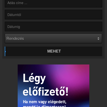
Rádió beágyazás
Ágyazd be weboldaladba
Online rádió készítés
Készítés lépésről lépésre
MEHET