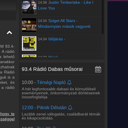
Justin Timberlake
-
Like I
14:38
Love You
Sziget All Stars
-
14:34
Mindannyian mások vagyunk
Időjárás
-
14:34
07:00 -
Gazd-ÁSZ
FM 93.4-
Agrármagazin gazdálkodóknak, piaci
árakkal és szakmai tanácsokkal.
 A rádió
a lehető
Hírek
-
14:29
08:00 -
Piknik Délelőtt
yanakkor
ozhatnak
Hétvégi szórakoztató magazin, benne a
93.4 Rádió Dabas műsorai
08
Térségi Naplóval.
 a Rádió
Régebbi számok lekérése
guk is a
10:00 -
Térségi Napló
eket, és
 a rádió
A hét legfontosabb dabasi és környékbeli
eseményeinek, önkormányzati döntéseinek
összefoglalója.
12:00 -
Piknik Délután
 hogy te
Lazább zenei válogatás, családbarát témák
és kikapcsolódás.
ességgel