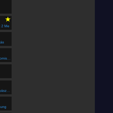
★
t 2 Me
tás
Myself
z életem
oung