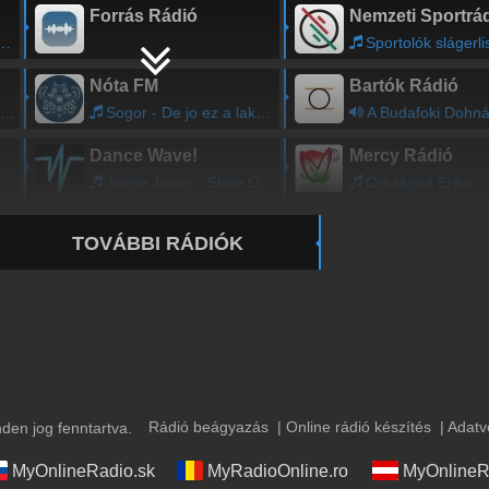
Forrás Rádió
Nemzeti Sportrá
Sportolók slágerli
Nóta FM
Bartók Rádió
Sogor - De jo ez a lakodalom
A Budafoki Dohnányi Zenekar hangv
Dance Wave!
Mercy Rádió
Jamie Jones - State Of Mind
Országné Erika
TOVÁBBI RÁDIÓK
Rádió beágyazás
|
Online rádió készítés
|
Adatv
en jog fenntartva.
MyOnlineRadio.sk
MyRadioOnline.ro
MyOnlineR