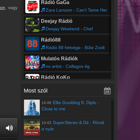
Rádió GaGa
lon
, vagy
Zara Larsson - Can't Tame Her
Deejay Rádió
Deejay Weekend - Chef
Rádió88
Rádió 88 hétvége - Bűte Zsolt
Mulatós Rádiók
no artist - Csillagos ég
Rádió KoKo
Puff Daddy feat. Faith Evans, 112 - Ill Be Missing You
Most szól
08
Poptarisznya
Ellie Goulding ft. Diplo
-
14:46
Cherry Laine - Night In Chicago
Close to me
SuperStereo & Dé
-
Rövid
14:43
a nyár