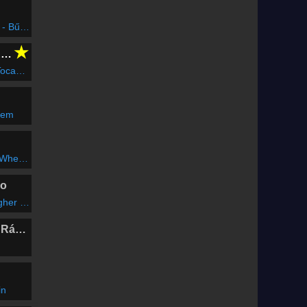
 Zsolt
★
CLUBFLASHH Radio
orumbi
rem
e Gone
io
hn Martin)
Marosvásárhelyi Rádió
in