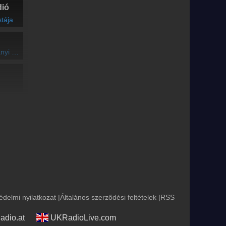
dió
stája
ersenye
édelmi nyilatkozat
|
Általános szerződési feltételek
|
RSS
adio.at
UKRadioLive.com