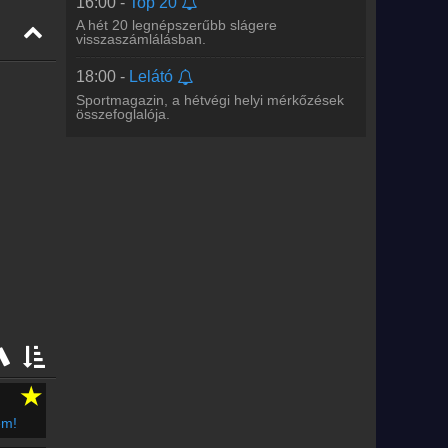
16:00 -
Top 20
A hét 20 legnépszerűbb slágere
visszaszámlálásban.
18:00 -
Lelátó
Sportmagazin, a hétvégi helyi mérkőzések
összefoglalója.
★
em!