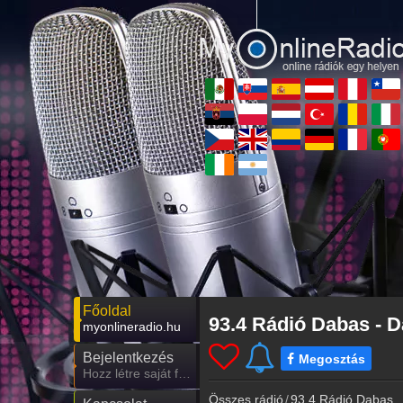
Főoldal
93.4 Rádió Dabas - 
myonlineradio.hu
Bejelentkezés
Megosztás
Hozz létre saját fiókot!
Összes rádió
93.4 Rádió Dabas