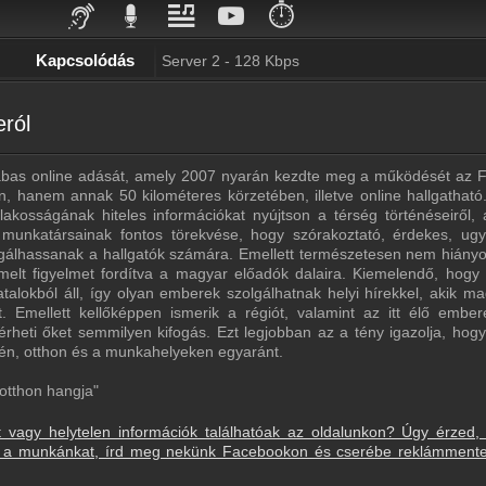
⏱️
Kapcsolódás
Server 2 - 128 Kbps
ról
abas online adását, amely 2007 nyarán kezdte meg a működését az 
hanem annak 50 kilométeres körzetében, illetve online hallgatható.
lakosságának hiteles információkat nyújtson a térség történéseiről, 
munkatársainak fontos törekvése, hogy szórakoztató, érdekes, ug
lgálhassanak a hallgatók számára. Emellett természetesen nem hiány
melt figyelmet fordítva a magyar előadók dalaira. Kiemelendő, hogy
talokból áll, így olyan emberek szolgálhatnak helyi hírekkel, akik ma
t. Emellett kellőképpen ismerik a régiót, valamint az itt élő ember
heti őket semmilyen kifogás. Ezt legjobban az a tény igazolja, hogy
n, otthon és a munkahelyeken egyaránt.
otthon hangja"
t vagy helytelen információk találhatóak az oldalunkon? Úgy érzed,
sd a munkánkat, írd meg nekünk Facebookon és cserébe reklámment