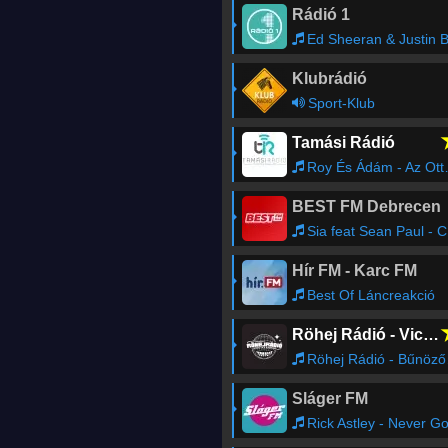
Rádió 1
Ed Sheeran & Justin Bieber - I Don't Car
Klubrádió
Sport-Klub
Tamási Rádió
Roy És Ádám - Az Otthon Itt Van
BEST FM Debrecen
Sia feat Sean Paul - Cheap Thrills
Hír FM - Karc FM
Best Of Láncreakció
Röhej Rádió - Vicc az egész
Röhej Rádió - Bűnözős14
Sláger FM
Rick Astley - Never Gonna Give You U