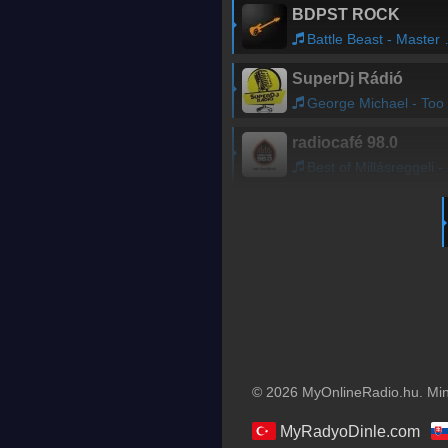
BDPST ROCK
Battle Beast - Master of Illusion
SuperDj Rádió
George Michael - Too Funky
radiocafé 98.0
Best of Millásreggeli - a gazdasági muppet show
© 2026 MyOnlineRadio.hu. Mind
MyRadyoDinle.com