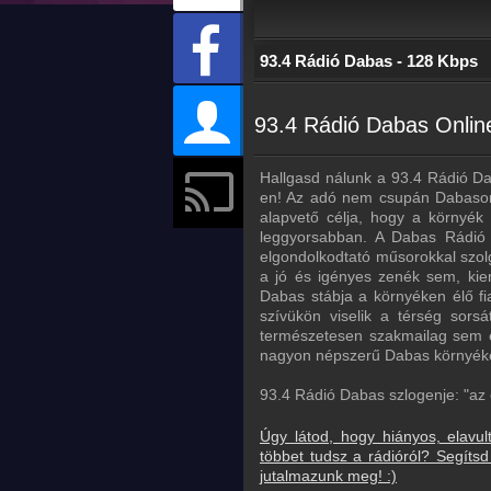
93.4 Rádió Dabas - 128 Kbps
93.4 Rádió Dabas Online
Hallgasd nálunk a 93.4 Rádió D
en! Az adó nem csupán Dabason, 
alapvető célja, hogy a környék 
leggyorsabban. A Dabas Rádió 
elgondolkodtató műsorokkal szo
a jó és igényes zenék sem, kie
Dabas stábja a környéken élő fia
szívükön viselik a térség sorsá
természetesen szakmailag sem ér
nagyon népszerű Dabas környéké
93.4 Rádió Dabas szlogenje: "az 
Úgy látod, hogy hiányos, elavul
többet tudsz a rádióról? Segít
jutalmazunk meg! :)