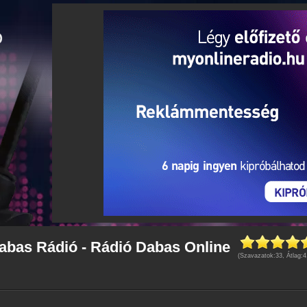
Dabas Rádió - Rádió Dabas Online
(Szavazatok:
33
, Átlag:
4