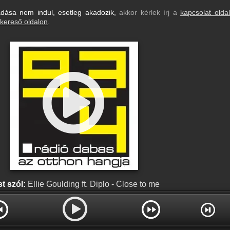
dása nem indul, esetleg akadozik,
akkor kérlek írj a
kapcsolat olda
kereső oldalon
.
t szól:
Ellie Goulding ft. Diplo - Close to me