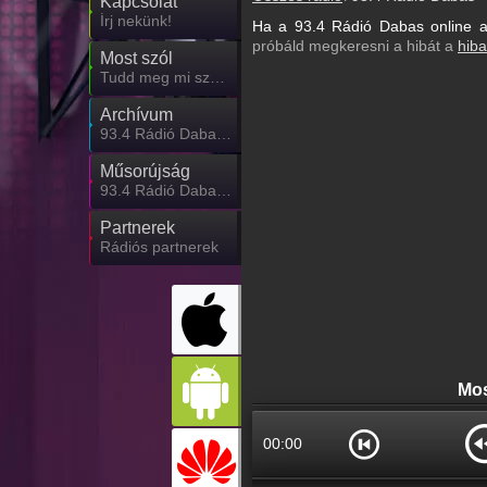
Kapcsolat
Írj nekünk!
Ha a 93.4 Rádió Dabas online a
próbáld megkeresni a hibát a
hiba
Most szól
Tudd meg mi szólt eddig
Archívum
93.4 Rádió Dabas korábbi adásai
Műsorújság
93.4 Rádió Dabas műsorai
Partnerek
Rádiós partnerek
Mos
00:00