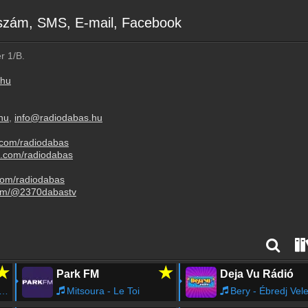
nszám, SMS, E-mail, Facebook
r 1/B.
.hu
hu
,
info@radiodabas.hu
.com/radiodabas
m.com/radiodabas
com/radiodabas
com/@2370dabastv
★
★
Park FM
Deja Vu Rádió
Mitsoura - Le Toi
Bery - Ébredj Vel