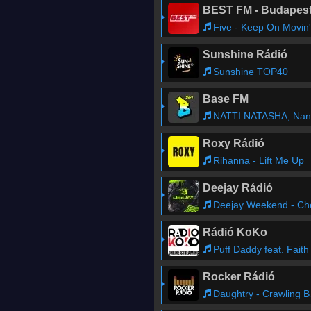
BEST FM - Budapes
Five - Keep On Movin'
Sunshine Rádió
Sunshine TOP40
Base FM
NATTI NATASHA, Nando Boom, Dímelo Flow - DEM BOW
Roxy Rádió
Rihanna - Lift Me Up
Deejay Rádió
Deejay Weekend - Ch
Rádió KoKo
Puff Daddy feat. Faith Evans, 112 - Ill Be Missing Yo
Rocker Rádió
Daughtry - Crawling Back to You