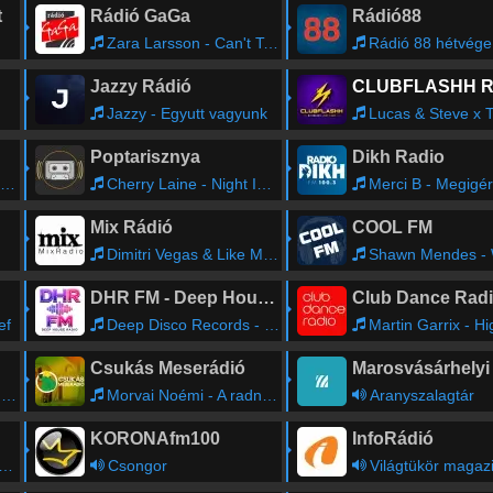
t
Rádió GaGa
Rádió88
Zara Larsson - Can't Tame Her
Rádió 88 hétvége - Bűte
Jazzy Rádió
Jazzy - Egyutt vagyunk
Lucas & Steve x Tocadisco - M
Poptarisznya
Dikh Radio
Cherry Laine - Night In Chicago
Merci B - Megigé
Mix Rádió
COOL FM
Dimitri Vegas & Like Mike, Felix Jaehn, Nea - Heard About Me (Dj Trojan Extended Remix)
Shawn Mendes - When You'r
DHR FM - Deep House Radio
Club Dance Rad
ef
Deep Disco Records - Millios - Not Gonna Let You
Martin Garrix - Higher Ground (Feat Jo
Csukás Meserádió
u
Morvai Noémi - A radnóti fecskék
Aranyszalagtár
KORONAfm100
InfoRádió
Csongor
Világtükör magaz