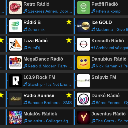
Retro Rádió
Petőfi Rádió
e
Szekeres Adrien, Dobrády Ákos - Híd A Folyót
Pihen a komp
★
Rádió B
ice GOLD
Zene mix
Madonna - Give I
★
★
Laza Rádió
Kossuth Rádió
AutoDj
Archívumi váloga
MegaDance Rádió
Danubius Rádió
Retro & Modern Party Live Mix
Nick Kamen - I Promised 
103.9 Rock FM
Szépvíz FM
Starship - It's Not Enough
★
★
Radio Sunrise
Dankó Rádió
Barcode Brothers - SMS
Béres Ferenc - Gyászba borult a
Mulatós Rádiók
Juventus Rádió
p
no artist - Csillagos ég
The Corrs - So Y