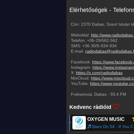
Elérhetőségek - Telefo
Cím: 2370 Dabas, Szent István té
Weboldal:
http://www.radiodabas
Telefon:
+36-29/562-562
SMS:
+36-30/5-934-934
E-mail:
radiodabas@radiodabas.
Facebook:
https://www.facebook
Instagram:
https://www.instagra
X:
https://x.com/radiodabas
MixCloud:
https://www.mixcloud.
YouTube:
https://www.youtube.
Frekvencia:
Dabas
-
93.4
FM
Kedvenc rádióid
OXYGEN MUSIC
Stars On 54 - If You Could Read My Mind