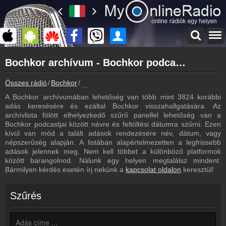
Főoldal
Bochkor archívum - Bochkor podcasts - Bochkor visszahallgatás
myonlineradio.hu
Bochkor
Összes rádió
Bochkor
Bochkor archívum - Podcasts - Visszahallgat
Vissza a Bochkor oldalára
A Bochkor archívumában lehetőség van több mint 3824 korábbi
Bejelentkezés
adás keresésére és ezáltal Bochkor visszahallgatására. Az
Hozz létre saját fiókot!
archívlista fölött elhelyezkedő szűrő panellel lehetőség van a
Bochkor podcastjai között névre és feltöltési dátumra szűrni. Ezen
Most szól
kívül van mód a talált adások rendezésére név, dátum, vagy
Tudd meg mi szólt eddig
népszerűség alapján. A listában alapértelmezetten a legfrissebb
adások jelennek meg. Nem kell többet a különböző platformok
Frekvenciák
között barangolnod. Nálunk egy helyen megtalálsz mindent.
Bochkor frekvencia
Bármilyen kérdés esetén írj nekünk a
kapcsolat oldalon
keresztül!
Műsorújság
Bochkor műsorai
Szűrés
Webkamera
Bochkor webkamera, élőkép