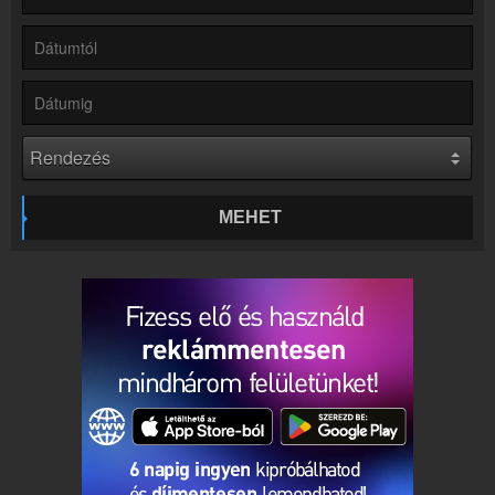
Hírek
Bochkor kapcsolatos hírek
Kapcsolat
Írj nekünk!
Partnerek
Rádiós partnerek
Rádió beágyazás
Ágyazd be weboldaladba
MEHET
Online rádió készítés
Készítés lépésről lépésre