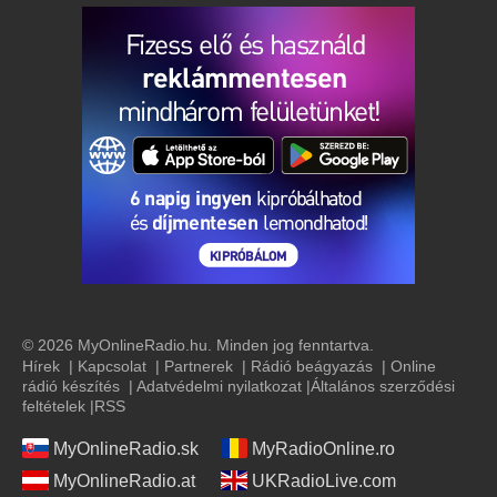
© 2026 MyOnlineRadio.hu. Minden jog fenntartva.
Hírek
|
Kapcsolat
|
Partnerek
|
Rádió beágyazás
|
Online
rádió készítés
|
Adatvédelmi nyilatkozat
|
Általános szerződési
feltételek
|
RSS
MyOnlineRadio.sk
MyRadioOnline.ro
MyOnlineRadio.at
UKRadioLive.com