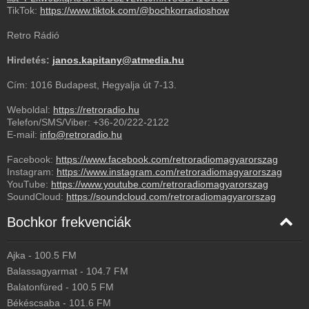
TikTok:
https://www.tiktok.com/@bochkorradioshow
Retro Rádió
Hirdetés:
janos.kapitany@atmedia.hu
Cím: 1016 Budapest, Hegyalja út 7-13.
Weboldal:
https://retroradio.hu
Telefon/SMS/Viber:
+36-20/222-2122
E-mail:
info@retroradio.hu
Facebook:
https://www.facebook.com/retroradiomagyarorszag
Instagram:
https://www.instagram.com/retroradiomagyarorszag
YouTube:
https://www.youtube.com/retroradiomagyarorszag
SoundCloud:
https://soundcloud.com/retroradiomagyarorszag
Bochkor frekvenciák
Ajka
-
100.5
FM
Balassagyarmat
-
104.7
FM
Balatonfüred
-
100.5
FM
Békéscsaba
-
101.6
FM