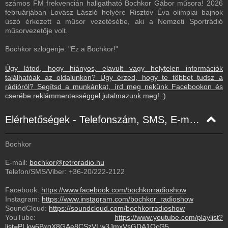
számos FM frekvencián hallgatható Bochkor Gábor műsora! 2026
februárjában Lovász László helyére Risztov Éva olimpiai bajnok
úszó érkezett a műsor vezetésébe, aki a Nemzeti Sportrádió
műsorvezetője volt.
Bochkor szlogenje: "Ez a Bochkor!"
Úgy látod, hogy hiányos, elavult vagy helytelen információk
találhatóak az oldalunkon? Úgy érzed, hogy te többet tudsz a
rádióról? Segítsd a munkánkat, írd meg nekünk Facebookon és
cserébe reklámmentességgel jutalmazunk meg! :)
Elérhetőségek - Telefonszám, SMS, E-mail, Facebook
Bochkor
E-mail:
bochkor@retroradio.hu
Telefon/SMS/Viber:
+36-20/222-2122
Facebook:
https://www.facebook.com/bochkorradioshow
Instagram:
https://www.instagram.com/bochkor_radioshow
SoundCloud:
https://soundcloud.com/bochkorradioshow
YouTube:
https://www.youtube.com/playlist?
list=PLkw6BxqX8GAe8CSzVLw3JmxVsGDA1OcG5