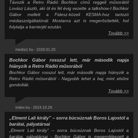
Távozik a Retro Rádió Bochkor című reggeli műsorától
Lovász László, aki öt és fél évig vezette a talkshow-t Bochkor
Gábor mellett a Fidesz-közeli KESMA-hoz tartozó
médiaszolgáltatónál. Mostanra azt is megerősítették, hol
folytatja a karrierjét ezután.
Tovább >>
media1.hu - 2026.01.20.
Bochkor Gábor rosszul lett, már második napja
hiányzik a Retro Rádió műsorából
Bochkor Gábor rosszul lett, már második napja hiányzik a
Retro Rádió műsorából - Nagyobb lehet a baj, mint elsőre
gondolták.
Tovább >>
index.hu - 2024.10.29.
„Elment Lali király” – sorra búcsúznak Boros Lajostól a
barátai, pályatársai
„Elment Lali király” – sorra búcsúznak Boros Lajostól a
barátai, pályatársai - Bochkor Gábor is megemlékezett a