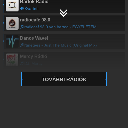
Bartók Rádió
Kvartett
radiocafé 98.0
radiocaf 98.0 van bartod - EGYELETEM
Dance Wave!
Ninetees - Just The Music (Original Mix)
Mercy Rádió
DJ. Mercy
TOVÁBBI RÁDIÓK