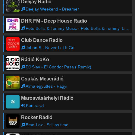
Deejay Rádió
Deejay Weekend - Dreamer
DHR FM - Deep House Radio
Pete Bellis & Tommy Music - Pete Bellis & Tommy, Eleftheria - Like Yesterday
Club Dance Radio
Johan S - Never Let It Go
Rádió KoKo
DJ Slav - El Condor Pasa ( Remix)
Csukás Meserádió
Alma együttes - Fagyi
Marosvásárhelyi Rádió
Kontraszt
Rocker Rádió
Emo-Loz - Still as time