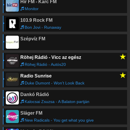
Hír FM - Karc FM
Monitor
103.9 Rock FM
Bon Jovi - Runaway
Szépvíz FM
★
Röhej Rádió - Vicc az egész
Röhej Rádió - Autós20
★
Radio Sunrise
Duke Dumont - Won't Look Back
Dankó Rádió
Kalocsai Zsuzsa - A Balaton partján
Sláger FM
New Radicals - You get what you give