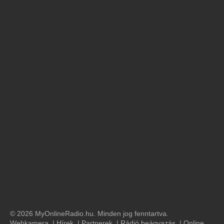
© 2026 MyOnlineRadio.hu. Minden jog fenntartva.
Webkamera
|
Hírek
|
Partnerek
|
Rádió beágyazás
|
Online