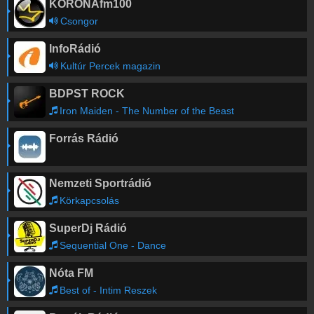
KORONAfm100
Csongor
InfoRádió
Kultúr Percek magazin
BDPST ROCK
Iron Maiden - The Number of the Beast
Forrás Rádió
Nemzeti Sportrádió
Körkapcsolás
SuperDj Rádió
Sequential One - Dance
Nóta FM
Best of - Intim Reszek