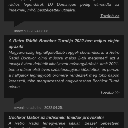
rádiós legendáról, DJ Dominique pedig elmondta az
Indexnek, miről beszélgettek utoljára.
Tovább >>
index.hu - 2024.08.08.
A Retro Rádió Bochkor Turnéja 2022-ben május elején
újrázik!
Magyarország leghallgatottabb reggeli showműsora, a Retro
Rádió Bochkor című műsora május 2-től megismétli azt a
tavalyi évben debütált kihelyezett műsorgyártását, amit 2021-
ben a műsor első éves születésnapjára időzítettek, és persze
a hallgatók legnagyobb örömére rendeztek meg több napon
keresztül, több magyarországi nagyvárosban Bochkor Turné
néven.
Tovább >>
myonlineradio.hu - 2022.04.25.
Bochkor Gábor az Indexnek: Imádok provokálni
A Retro Rádió fenegyereke kitálal. Beszél Sebestyén