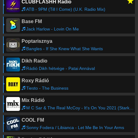
★
CLUBFLASHH Radio
ATB - 9PM (Till I Come) (U.K. Radio Mix)
Base FM
Jack Harlow - Lovin On Me
Poptarisznya
Bangles - If She Knew What She Wants
Dikh Radio
Rádió Dikh hétvége - Patai Annával
Roxy Rádió
Tiesto - The Business
Mix Rádió
M C Sar & The Real McCoy - It's On You 2021 (Stark'Manly Radio Edit)
COOL FM
Sonny Fodera / Libianca - Let Me Be In Your Arms