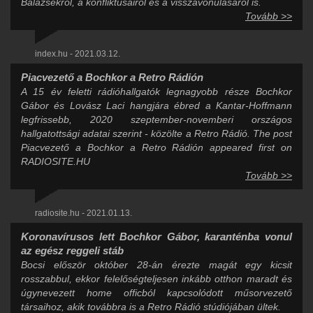
Balázsékról, a konfliktusairól és a visszavonulásáról is.
Tovább >>
index.hu - 2021.03.12.
Piacvezető a Bochkor a Retro Rádión
A 15 év feletti rádióhallgatók legnagyobb része Bochkor
Gábor és Lovász Laci hangjára ébred a Kantar-Hoffmann
legfrissebb, 2020 szeptember-novemberi országos
hallgatottsági adatai szerint - közölte a Retro Rádió. The post
Piacvezető a Bochkor a Retro Rádión appeared first on
RADIOSITE.HU
Tovább >>
radiosite.hu - 2021.01.13.
Koronavírusos lett Bochkor Gábor, karanténba vonul
az egész reggeli stáb
Bocsi először október 28-án érezte magát egy kicsit
rosszabbul, ekkor felelőségteljesen inkább otthon maradt és
úgynevezett home officból kapcsolódott műsorvezető
társaihoz, akik továbbra is a Retro Rádió stúdiójában ültek.