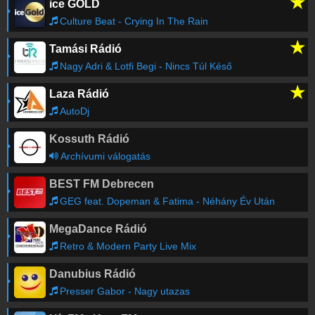
★
ice GOLD
Szentes
-
95.7
FM
Culture Beat - Crying In The Rain
Szolnok
-
104.7
FM
Szombathely
-
100.5
FM
★
Tamási Rádió
Tapolca
-
100.5
FM
Nagy Adri & Lotfi Begi - Nincs Túl Késő
Tatabánya
-
100.0
FM
★
Laza Rádió
Bochkor Frekvenciatérkép
AutoDj
Kossuth Rádió
Archívumi válogatás
BEST FM Debrecen
GEG feat. Dopeman & Fatima - Néhány Év Után
MegaDance Rádió
Retro & Modern Party Live Mix
Danubius Rádió
Presser Gabor - Nagy utazas