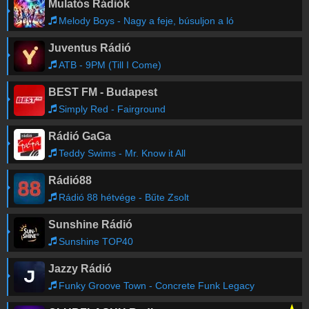
Mulatós Rádiók
Melody Boys - Nagy a feje, búsuljon a ló
Juventus Rádió
ATB - 9PM (Till I Come)
BEST FM - Budapest
Simply Red - Fairground
Rádió GaGa
Teddy Swims - Mr. Know it All
Rádió88
Rádió 88 hétvége - Bűte Zsolt
Sunshine Rádió
Sunshine TOP40
Jazzy Rádió
Funky Groove Town - Concrete Funk Legacy