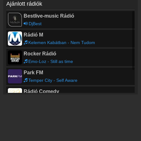
Ajánlott rádiók
Bestlive-music Rádió
DjBest
Rádió M
Kelemen Kabátban - Nem Tudom
Rocker Rádió
Emo-Loz - Still as time
Park FM
Temper City - Self Aware
Rádió Comedy
Rádió 69
KollÃ¡nyi Zsuzsi x Lotfi Begi feat. Majka - Valahonnan