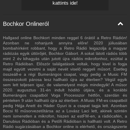
kattints ide!
Bochkor Onlineról
Hallgasd online Bochkort minden reggel 6 órától a Retro Rádión!
Azonban ne rohanjunk annyira előre! 2020 júliusában
bombahírként robbant, hogy a Retro Rádió leigazolja a magyar
rádiózás egyik úttörőjét, Bochkor Gábort. A sokat látott rádiós több
mint 2 év kihagyás után jutott újra rádiós mikrofonhoz, ezúttal a
Retro Rádióban. Először találgatások voltak, hogy kivel is fogja
majd együtt vezetni a saját nevét viselő reggeli műsort. Esetleg
összeáll-e a régi Bumerángos csapat, vagy pedig a Music FM
összeszokott párosa lesz hallható újra az éterben? Végül egyik
sem lett teljesen igaz, de valamelyest mégis mindegyik! A műsor
2020. augusztus 31-én indult hódító útjára, és a korábbi
Bumerángos csapatból Voga Processzor hétfőn, szerdán és
pénteken 9 után hallható újra az éterben. A Music FM-es csapatból
pedig Héjja Anett és Háder Gyuri is a csapat tagja lett. Azonban
Bocsi fő műsorvezetőtársa az a Lovász Laci lett, akinek szintén
nem ismeretlen a mikrofon, hiszen az estFM-en, a rádiócafén, a
Danubius Rádióban és a Petőfi Rádióban is hallható volt. A Retro
Rádió sugárzásában a Bochkor online is elérhető, és országszerte