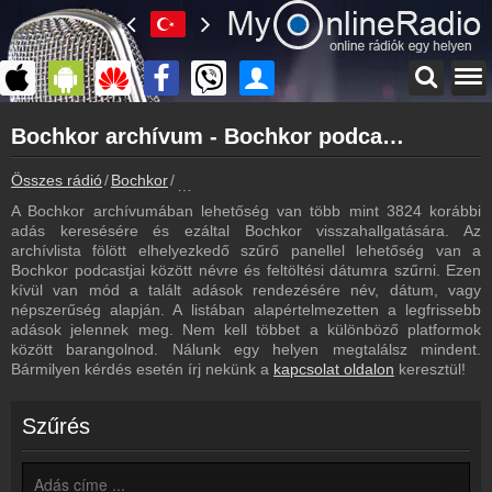
Főoldal
Bochkor archívum - Bochkor podcasts - Bochkor visszahallgatás
myonlineradio.hu
Bochkor
Összes rádió
Bochkor
Bochkor archívum - Podcasts - Visszahallgat
Vissza a Bochkor oldalára
A Bochkor archívumában lehetőség van több mint 3824 korábbi
Bejelentkezés
adás keresésére és ezáltal Bochkor visszahallgatására. Az
Hozz létre saját fiókot!
archívlista fölött elhelyezkedő szűrő panellel lehetőség van a
Bochkor podcastjai között névre és feltöltési dátumra szűrni. Ezen
Most szól
kívül van mód a talált adások rendezésére név, dátum, vagy
Tudd meg mi szólt eddig
népszerűség alapján. A listában alapértelmezetten a legfrissebb
adások jelennek meg. Nem kell többet a különböző platformok
Frekvenciák
között barangolnod. Nálunk egy helyen megtalálsz mindent.
Bochkor frekvencia
Bármilyen kérdés esetén írj nekünk a
kapcsolat oldalon
keresztül!
Műsorújság
Bochkor műsorai
Szűrés
Webkamera
Bochkor webkamera, élőkép