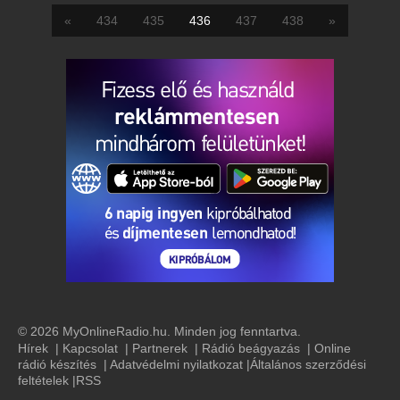
«
434
435
436
437
438
»
© 2026 MyOnlineRadio.hu. Minden jog fenntartva.
Hírek
|
Kapcsolat
|
Partnerek
|
Rádió beágyazás
|
Online
rádió készítés
|
Adatvédelmi nyilatkozat
|
Általános szerződési
feltételek
|
RSS