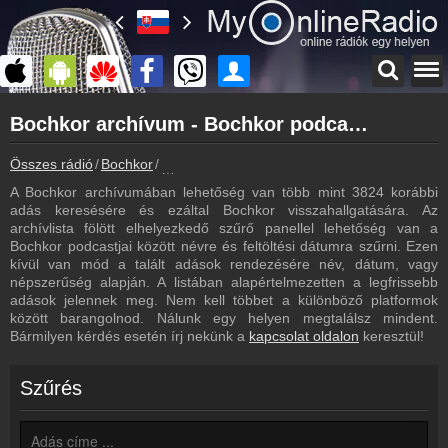
Főoldal
Bochkor archívum - Bochkor podcasts - Bochkor visszahallgatás
myonlineradio.hu
Bochkor
Összes rádió
Bochkor
Bochkor archívum - Podcasts - Visszahallgat
Vissza a Bochkor oldalára
A Bochkor archívumában lehetőség van több mint 3824 korábbi
Bejelentkezés
adás keresésére és ezáltal Bochkor visszahallgatására. Az
Hozz létre saját fiókot!
archívlista fölött elhelyezkedő szűrő panellel lehetőség van a
Bochkor podcastjai között névre és feltöltési dátumra szűrni. Ezen
Most szól
kívül van mód a talált adások rendezésére név, dátum, vagy
Tudd meg mi szólt eddig
népszerűség alapján. A listában alapértelmezetten a legfrissebb
adások jelennek meg. Nem kell többet a különböző platformok
Frekvenciák
között barangolnod. Nálunk egy helyen megtalálsz mindent.
Bochkor frekvencia
Bármilyen kérdés esetén írj nekünk a
kapcsolat oldalon
keresztül!
Műsorújság
Bochkor műsorai
Szűrés
Webkamera
Bochkor webkamera, élőkép