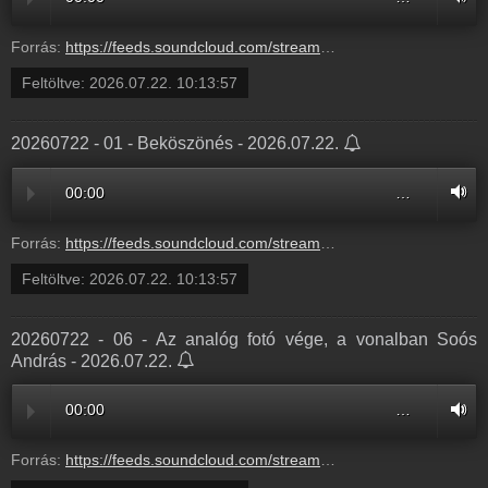
Forrás:
https://feeds.soundcloud.com/stream/2365671467-bochkorradioshow-20260722-08-hangcsapda-jatek-8.mp3
Feltöltve:
2026.07.22. 10:13:57
20260722 - 01 - Beköszönés - 2026.07.22.
00:00
…
Forrás:
https://feeds.soundcloud.com/stream/2365671464-bochkorradioshow-20260722-01-bekoszones-1.mp3
Feltöltve:
2026.07.22. 10:13:57
20260722 - 06 - Az analóg fotó vége, a vonalban Soós
András - 2026.07.22.
00:00
…
Forrás:
https://feeds.soundcloud.com/stream/2365671461-bochkorradioshow-20260722-06-az-analog-foto-vege-a-vonalban-soos-andras-6.mp3