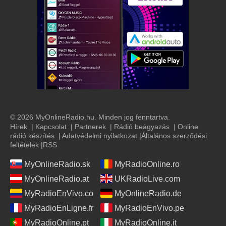
© 2026 MyOnlineRadio.hu. Minden jog fenntartva.
Hírek
|
Kapcsolat
|
Partnerek
|
Rádió beágyazás
|
Online
rádió készítés
|
Adatvédelmi nyilatkozat
|
Általános szerződési
feltételek
|
RSS
MyOnlineRadio.sk
MyRadioOnline.ro
MyOnlineRadio.at
UKRadioLive.com
MyRadioEnVivo.co
MyOnlineRadio.de
MyRadioEnLigne.fr
MyRadioEnVivo.pe
MyRadioOnline.pt
MyRadioOnline.it