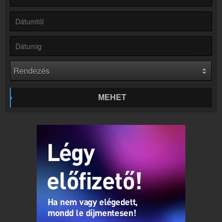
Hírek
Bochkor kapcsolatos hírek
Kapcsolat
Írj nekünk!
Partnerek
Rádiós partnerek
Rádió beágyazás
Ágyazd be weboldaladba
MEHET
Online rádió készítés
Készítés lépésről lépésre