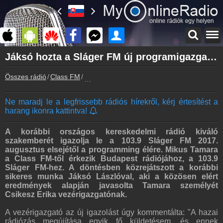
Főoldal
Jáksó hozta a Sláger FM új programigazgatóját
myonlineradio.hu
Összes rádió
Class FM
Jáksó hozta a Sláger FM új programigazgat
Class FM
Vissza a Class FM oldalára
Ne maradj le a legfrissebb rádiós hírekről, kérj értesítést a
Bejelentkezés
harang ikonra kattintva!
Hozz létre saját fiókot!
Archívum
A korábbi országos kereskedelmi rádió kiváló
Class FM korábbi adásai
szakemberét igazolja le a 103.9 Sláger FM 2017.
augusztus elsejétől a programming élére. Mikus Tamara
Frekvenciák
a Class FM-től érkezik Budapest rádiójához, a 103.9
Class FM frekvencia
Sláger FM-hez. A döntésben közrejátszott a korábbi
sikeres munka Jáksó Lászlóval, aki a közösen elért
Kapcsolat
eredmények alapján javasolta Tamara személyét
Írj nekünk!
Csikesz Erika vezérigazgatónak.
Partnerek
A vezérigazgató az új igazolást úgy kommentálta: "A hazai
Rádiós partnerek
rádiózás megújítása egyik fő küldetésem, és ennek