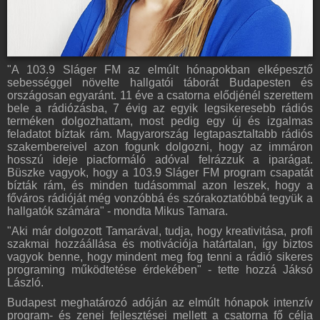
"A 103.9 Sláger FM az elmúlt hónapokban elképesztő
sebességgel növelte hallgatói táborát Budapesten és
országosan egyaránt. 11 éve a csatorna elődjénél szerettem
bele a rádiózásba, 7 évig az egyik legsikeresebb rádiós
terméken dolgozhattam, most pedig egy új és izgalmas
feladatot bíztak rám. Magyarország legtapasztaltabb rádiós
szakembereivel azon fogunk dolgozni, hogy az immáron
hosszú ideje piacformáló adóval felrázzuk a iparágat.
Büszke vagyok, hogy a 103.9 Sláger FM program csapatát
bízták rám, és minden tudásommal azon leszek, hogy a
főváros rádióját még vonzóbbá és szórakoztatóbbá tegyük a
hallgatók számára" - mondta Mikus Tamara.
"Aki már dolgozott Tamarával, tudja, hogy kreativitása, profi
szakmai hozzáállása és motivációja határtalan, így biztos
vagyok benne, hogy mindent meg fog tenni a rádió sikeres
programing működtetése érdekében" - tette hozzá Jáksó
László.
Budapest meghatározó adóján az elmúlt hónapok intenzív
program- és zenei fejlesztései mellett a csatorna fő célja