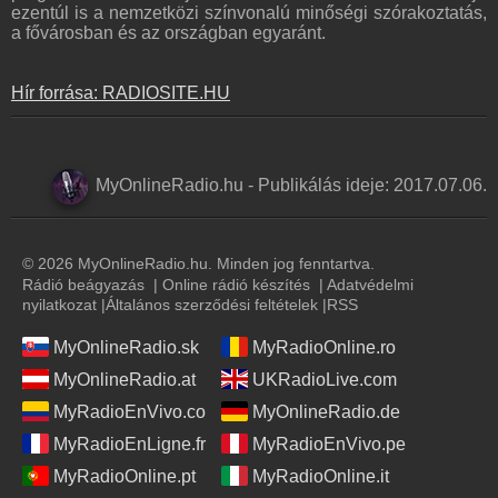
ezentúl is a nemzetközi színvonalú minőségi szórakoztatás,
a fővárosban és az országban egyaránt.
Hír forrása: RADIOSITE.HU
MyOnlineRadio.hu
-
Publikálás ideje:
2017.07.06.
© 2026 MyOnlineRadio.hu. Minden jog fenntartva.
Rádió beágyazás
|
Online rádió készítés
|
Adatvédelmi
nyilatkozat
|
Általános szerződési feltételek
|
RSS
MyOnlineRadio.sk
MyRadioOnline.ro
MyOnlineRadio.at
UKRadioLive.com
MyRadioEnVivo.co
MyOnlineRadio.de
MyRadioEnLigne.fr
MyRadioEnVivo.pe
MyRadioOnline.pt
MyRadioOnline.it