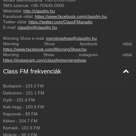
Műsor telefonszáma:
+36-1/555-5500
SMS számuk:
+36-70/645-0000
Weboldal:
http://classfm.hu
Facebook oldal:
https://www.facebook.com/classfm.hu
Twitter oldal:
https://twitter.com/ClassFMaradio
E-mail:
classfm@classfm.hu
Morning Show e-mail:
morningshow@classfm.hu
Morning Show facebook oldal:
https://www.facebook.com/MorningShow.hu
Morning Show instagram oldal:
https://instagram.com/classfmmorningshow
Class FM frekvenciák
Budapest
-
103.3
FM
Debrecen
-
101.1
FM
Győr
-
101.4
FM
Kab-hegy
-
100.5
FM
Kaposvár
-
89
FM
Kékes
-
104.7
FM
Komádi
-
101.6
FM
Miskolc
-
98.3
FM