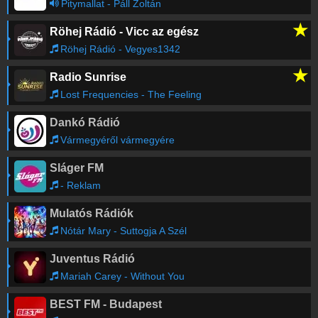
Pitymallat - Páll Zoltán
★
Röhej Rádió - Vicc az egész
Röhej Rádió - Vegyes1342
★
Radio Sunrise
Lost Frequencies - The Feeling
Dankó Rádió
Vármegyéről vármegyére
Sláger FM
- Reklam
Mulatós Rádiók
Nótár Mary - Suttogja A Szél
Juventus Rádió
Mariah Carey - Without You
BEST FM - Budapest