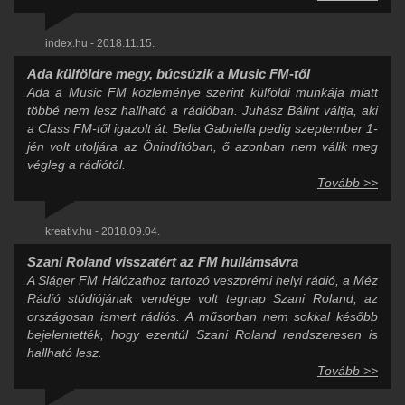
index.hu - 2018.11.15.
Ada külföldre megy, búcsúzik a Music FM-től
Ada a Music FM közleménye szerint külföldi munkája miatt
többé nem lesz hallható a rádióban. Juhász Bálint váltja, aki
a Class FM-től igazolt át. Bella Gabriella pedig szeptember 1-
jén volt utoljára az Önindítóban, ő azonban nem válik meg
végleg a rádiótól.
Tovább >>
kreativ.hu - 2018.09.04.
Szani Roland visszatért az FM hullámsávra
A Sláger FM Hálózathoz tartozó veszprémi helyi rádió, a Méz
Rádió stúdiójának vendége volt tegnap Szani Roland, az
országosan ismert rádiós. A műsorban nem sokkal később
bejelentették, hogy ezentúl Szani Roland rendszeresen is
hallható lesz.
Tovább >>