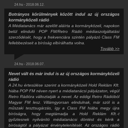
24.hu - 2018.06.12.
Botrányos körülmények között indul az új országos
kormányközeli rádió
A Médiatanács már azelőtt aláírta a kormányközeli, napokon
belül elinduló POP FM/Retro Rádió médiaszolgáltatási
szerződését, hogy a frekvenciára szintén pályázó Class FM
fellebbezéseit a bíróság elbírálhatta volna.
Tovább >>
24.hu - 2018.06.07.
Nevet vált és már indul is az új országos kormányközeli
rádió
A 24.hu értesülése szerint a kormányközeli Hold Reklám Kft.
hiába POP FM néven nyert a médiatanácsi pályázaton, végül
Retro Rádióra változtatják a nevet. Az eddigi Retro Rádióból
Magyar FM lesz. Villámgyorsan elindulnak, már szól is a
műszaki tesztsugárzás, így a Class FM hiába megy újra
bíróságra, hogy megtámadja a Hold Reklám Kft.-t
győztesnek nyilvánító médiatanácsi döntést és kérik a
bíróságtól a pályázat érvénytelenítését. Az országos rádió