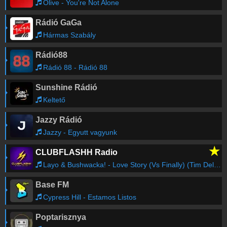
Olive - You're Not Alone
Rádió GaGa
Hármas Szabály
Rádió88
Rádió 88 - Rádió 88
Sunshine Rádió
Keltető
Jazzy Rádió
Jazzy - Egyutt vagyunk
★
CLUBFLASHH Radio
Layo & Bushwacka! - Love Story (Vs Finally) (Tim Deluxe Radio Mix)
Base FM
Cypress Hill - Estamos Listos
Poptarisznya