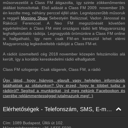
műsorvezetőit a Class FM átigazolta, így szinte zökkenőmentes
átállást biztosítottak. Első adását a Class FM 2009. november 19-
én kezdte meg, néhány perccel éjfél után. Legnépszerűbb műsoruk
a reggeli
Morning Show
Sebestyén Balázzsal, Vadon Jánossal és
Rákóczi Ferenccel. A Neo FM megszűnését követően
egyértelműen a Class FM mint országos rádió lett Magyarország
leghallgatottabb rádiója. Legnagyobb örömünkre a Class FM online
is hallgatható, így nem csak FM-en keresztül lehet elérni
Magyarország legkedveltebb rádióját a Class FM-et.
A rádiót üzemeltető cég 2018 november közepén felszámolás alá
került, így a korábbi kereskedelmi rádió elhallgatott.
Class FM szlogenje: Csak slágerek, Class FM, a rádió
Úgy látod, hogy hiányos, elavult vagy helytelen információk
találhatóak az oldalunkon? Úgy érzed, hogy te többet tudsz a
rádióról? Segítsd a munkánkat, írd meg nekünk Facebookon és
cserébe reklámmentességgel jutalmazunk meg! :)
Elérhetőségek - Telefonszám, SMS, E-mail, Facebook
Cím: 1089 Budapest, Üllői út 102.