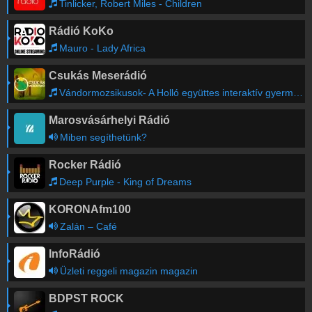
Tinlicker, Robert Miles - Children
Rádió KoKo
Mauro - Lady Africa
Csukás Meserádió
Vándormozsikusok- A Holló együttes interaktív gyermekműsora - Hej hó Boszorkány
Marosvásárhelyi Rádió
Miben segíthetünk?
Rocker Rádió
Deep Purple - King of Dreams
KORONAfm100
Zalán – Café
InfoRádió
Üzleti reggeli magazin magazin
BDPST ROCK