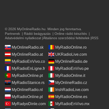
© 2026 MyOnlineRadio.hu. Minden jog fenntartva.
Partnerek
|
Rádió beágyazás
|
Online rádió készítés
|
Adatvédelmi nyilatkozat
|
Általános szerződési feltételek
|
RSS
MyOnlineRadio.sk
MyRadioOnline.ro
MyOnlineRadio.at
UKRadioLive.com
MyRadioEnVivo.co
MyOnlineRadio.de
MyRadioEnLigne.fr
MyRadioEnVivo.pe
MyRadioOnline.pt
MyRadioOnline.it
MyRadioStanice.rs
MyOnlineRadio.cz
MyOnlineRadio.nl
IrishRadioLive.com
MyRadioOnline.pl
MyRadioOnline.es
MyRadyoDinle.com
MyRadioEnVivo.mx