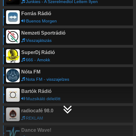
Junkies - A Szerelmedtol Lettem Ilyen
Forrás Rádió
Buenos Morgen
Nemzeti Sportrádió
Visszajátszás
SuperDj Rádió
666 - Amokk
Nóta FM
Nota FM - visszajelzes
Bartók Rádió
Muzsikáló délelőtt
radiocafé 98.0
REKLAM
Dance Wave!