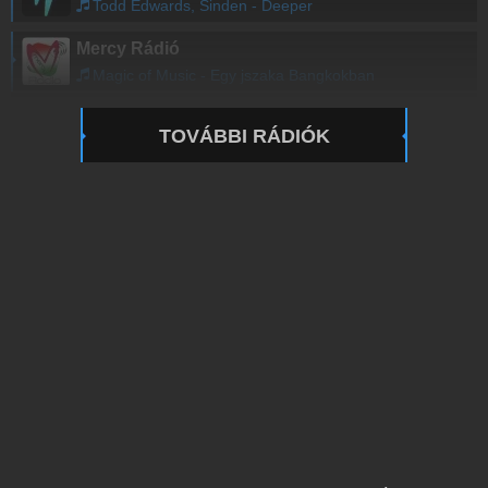
Todd Edwards, Sinden - Deeper
Mercy Rádió
Magic of Music - Egy jszaka Bangkokban
TOVÁBBI RÁDIÓK