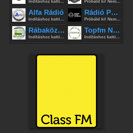
Partnerek
Rádiós partnerek
Rádió beágyazás
Ágyazd be weboldaladba
Online rádió készítés
Készítés lépésről lépésre