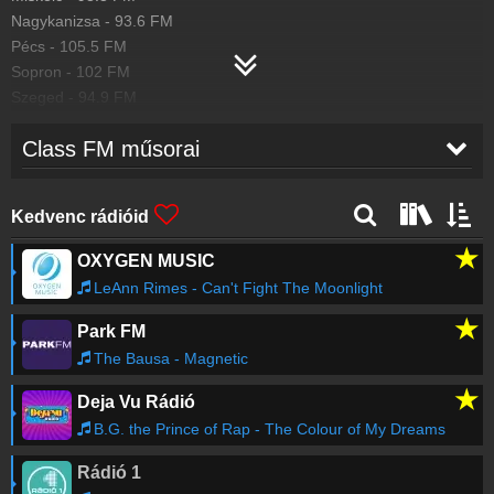
Nagykanizsa
-
93.6
FM
Pécs
-
105.5
FM
Sopron
-
102
FM
Szeged
-
94.9
FM
Szekszárd
-
98.4
FM
Class FM műsorai
Tokaj
-
103.5
FM
Class FM Frekvenciatérkép
Kedvenc rádióid
★
OXYGEN MUSIC
LeAnn Rimes - Can't Fight The Moonlight
★
Park FM
The Bausa - Magnetic
★
Deja Vu Rádió
B.G. the Prince of Rap - The Colour of My Dreams
Rádió 1