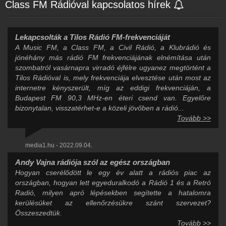
Class FM Rádióval kapcsolatos hírek
Lekapcsolták a Tilos Rádió FM-frekvenciáját
A Music FM, a Class FM, a Civil Rádió, a Klubrádió és
jónéhány más rádió FM frekvenciájának elnémítása után
szombatról vasárnapra virradó éjfélre ugyanez megtörtént a
Tilos Rádióval is, mely frekvenciája elvesztése után most az
internetre kényszerült, míg az eddigi frekvenciáján, a
Budapest FM 90,3 MHz-en éteri csend van. Egyelőre
bizonytalan, visszatérhet-e a közeli jövőben a rádió...
Tovább >>
media1.hu - 2022.09.04.
Andy Vajna rádiója szól az egész országban
Hogyan cserélődött le egy év alatt a rádiós piac az
országban, hogyan lett egyeduralkodó a Rádió 1 és a Retró
Radió, milyen apró lépésekben segítette a hatalomra
kerülésüket az ellenőrzésükre szánt szervezet?
Összeszedtük.
Tovább >>