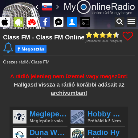
Főoldal
Class FM - Class FM Online
myonlineradio.hu
(Szavazatok:
9620
, Átlag:
4.5
)
Bejelentkezés
Megosztás
Hozz létre saját fiókot!
Összes rádió
Class FM
Kapcsolat
Írj nekünk!
A rádió jelenleg nem üzemel vagy megszűnt!
Archívum
Hallgasd vissza a rádió korábbi adásait az
Class FM korábbi adásai
archívumban!
Frekvenciák
Class FM frekvencia
Műsorújság
Class FM műsorai
Hírek
Class FM kapcsolatos hírek