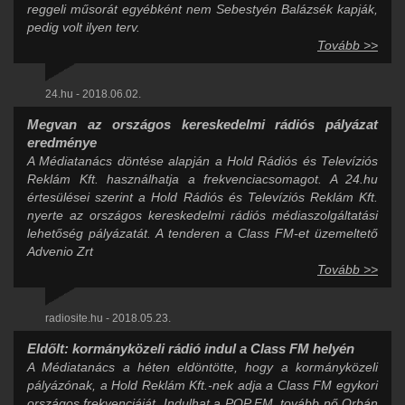
reggeli műsorát egyébként nem Sebestyén Balázsék kapják,
pedig volt ilyen terv.
Tovább >>
24.hu - 2018.06.02.
Megvan az országos kereskedelmi rádiós pályázat
eredménye
A Médiatanács döntése alapján a Hold Rádiós és Televíziós
Reklám Kft. használhatja a frekvenciacsomagot. A 24.hu
értesülései szerint a Hold Rádiós és Televíziós Reklám Kft.
nyerte az országos kereskedelmi rádiós médiaszolgáltatási
lehetőség pályázatát. A tenderen a Class FM-et üzemeltető
Advenio Zrt
Tovább >>
radiosite.hu - 2018.05.23.
Eldőlt: kormányközeli rádió indul a Class FM helyén
A Médiatanács a héten eldöntötte, hogy a kormányközeli
pályázónak, a Hold Reklám Kft.-nek adja a Class FM egykori
országos frekvenciáját. Indulhat a POP FM, tovább nő Orbán