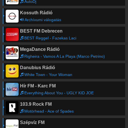
AutoDj
Kossuth Rádió
Archívumi válogatás
BEST FM Debrecen
BEST Reggel - Fazekas Laci
MegaDance Rádió
Righeira - Vamos A La Playa (Marco Petrino)
Danubius Rádió
White Town - Your Woman
Hír FM - Karc FM
Everything About You - UGLY KID JOE
103.9 Rock FM
Motörhead - Ace of Spades
Szépvíz FM