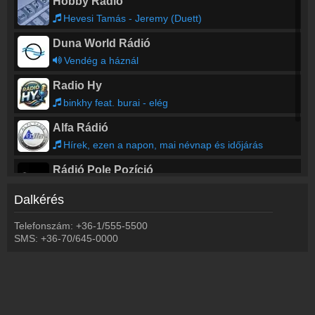
Hobby Rádió
Hevesi Tamás - Jeremy (Duett)
Duna World Rádió
Vendég a háznál
Radio Hy
binkhy feat. burai - elég
Alfa Rádió
Hírek, ezen a napon, mai névnap és időjárás
Rádió Pole Pozíció
Matchbox Twenty - 3 am
Dalkérés
Rábaköz Rádió
Telefonszám: +36-1/555-5500
Keresztes Ildik - Nem a mink a vilg
SMS: +36-70/645-0000