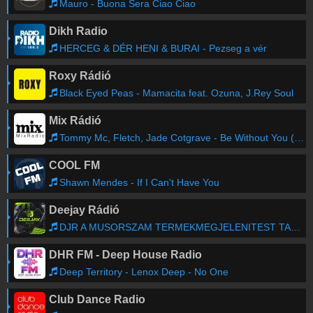
Mauro - Buona Sera Ciao Ciao
Dikh Radio
HERCEG & DÉR HENI & BURAI - Pezseg a vér
Roxy Rádió
Black Eyed Peas - Mamacita feat. Ozuna, J.Rey Soul
Mix Rádió
Tommy Mc, Fletch, Jade Cotgrave - Be Without You (Extended Mix)
COOL FM
Shawn Mendes - If I Can't Have You
Deejay Rádió
DJR A MUSORSZAM TERMEKMEGJELENITEST TARTALMAZOTT
DHR FM - Deep House Radio
Deep Territory - Lenox Deep - No One
Club Dance Radio