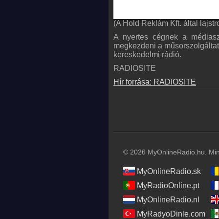
(A Hold Reklám Kft. által lajst
A nyertes cégnek a médiaszo
megkezdeni a műsorszolgáltat
kereskedelmi rádió.
RADIOSITE
Hír forrása: RADIOSITE
© 2026 MyOnlineRadio.hu. Mind
MyOnlineRadio.sk
MyRadioOnline.pt
MyOnlineRadio.nl
MyRadyoDinle.com