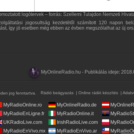
romoztatott logótervek – forrás: Szellemi Tulajdon Nemzeti Hivat
lgáltatási jogosultság kezdetétől számított 120 napon belü
ást, így jó esetben még ebben az évben megszólalhat az új or
MyOnlineRadio.hu
-
Publikálás ideje:
2018.
Rádió beágyazás
|
Online rádió készítés
|
Adatv
en jog fenntartva.
MyRadioOnline.ro
MyOnlineRadio.de
MyOnlineR
MyRadioEnLigne.fr
MyRadioOnline.it
MyRadioSt
UKRadioLive.com
IrishRadioLive.com
MyRadioOn
MyRadioEnVivo.mx
MyRadioEnVivo.ar
MyRadioOn