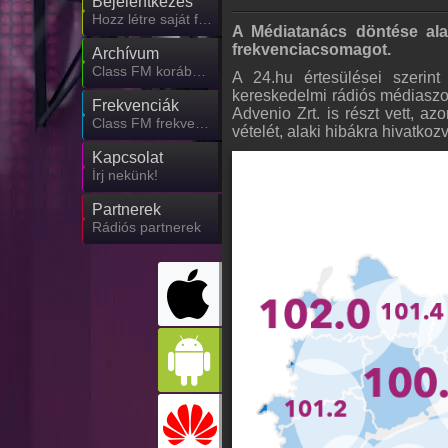
Bejelentkezés
Hozz létre saját fiókot!
A Médiatanács döntése ala
frekvenciacsomagot.
Archívum
Class FM korábbi adásai
A 24.hu értesülései szerin
kereskedelmi rádiós médiaszol
Frekvenciák
Advenio Zrt. is részt vett, 
Class FM frekvencia
vételét, alaki hibákra hivatkoz
Kapcsolat
Írj nekünk!
Partnerek
Rádiós partnerek