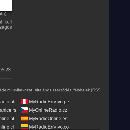
ala)
l kell
szágos
05.23.
édelmi nyilatkozat
|
Általános szerződési feltételek
|
RSS
adio.at
MyRadioEnVivo.pe
anice.rs
MyOnlineRadio.cz
line.pl
MyRadioOnline.es
line.cl
MyRadioEnVivo.co