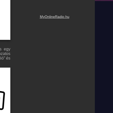
MyOnlineRadio.hu
és egy
ózatos
ió” és