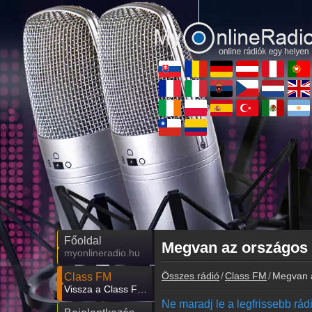
Főoldal
Megvan az országos 
myonlineradio.hu
Összes rádió
Class FM
Megvan a
Class FM
Vissza a Class FM oldalára
Ne maradj le a legfrissebb rádió