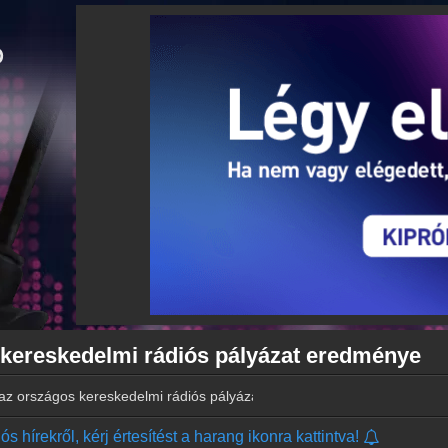
kereskedelmi rádiós pályázat eredménye
z országos kereskedelmi rádiós pályázat eredménye
s hírekről, kérj értesítést a harang ikonra kattintva!