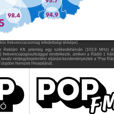
iós frekvenciacsomag lefedettségi térképe)
s Reklám Kft. jelenleg egy székesfehérvári (103,8 MHz) 
frekvenciajogosultsággal rendelkezik, amiken a Rádió 1 hál
 tavaly védjegybejelentési eljárást kezdeményeztek a “Pop Rád
ulajdon Nemzeti Hivatalánál.