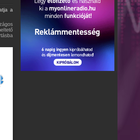
tja a
szágos
eltető
rtásba