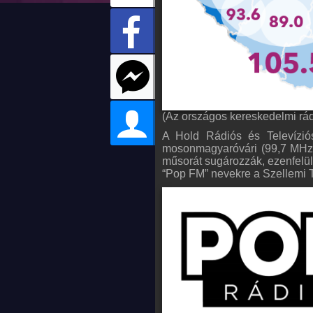
(Az országos kereskedelmi rád
A Hold Rádiós és Televízió
mosonmagyaróvári (99,7 MHz) 
műsorát sugározzák, ezenfelül
“Pop FM” nevekre a Szellemi T