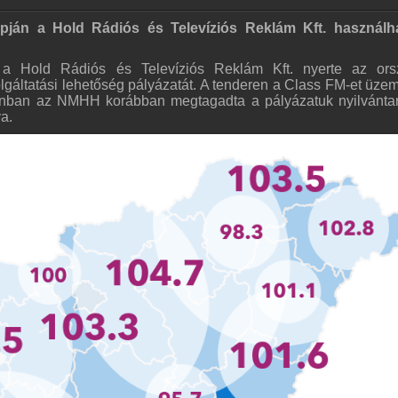
pján a Hold Rádiós és Televíziós Reklám Kft. használha
t a Hold Rádiós és Televíziós Reklám Kft. nyerte az or
gáltatási lehetőség pályázatát. A tenderen a Class FM-et üzem
azonban az NMHH korábban megtagadta a pályázatuk nyilvánta
va.