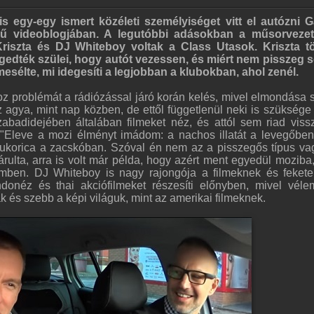
is egy-egy ismert közéleti személyiséget vitt el autózni 
ű videoblogjában. A legutóbbi adásokban a műsorvezet
Kriszta és DJ Whiteboy voltak a Class Utasok. Kriszta 
ngedték szülei, hogy autót vezessen, és miért nem pisszeg 
sélte, mi idegesíti a legjobban a klubokban, ahol zenél.
z problémát a rádiózással járó korán kelés, mivel elmondása s
 agya, mint nap közben, de ettől függetlenül neki is szüksége
abadidejében általában filmeket néz, és attól sem riad viss
 "Eleve a mozi élményt imádom: a nachos illatát a levegőbe
kukorica a zacskóban. Szóval én nem az a pisszegős típus va
rulta, arra is volt már példa, hogy azért ment egyedül moziba
emben. DJ Whiteboy is nagy rajongója a filmeknek és feket
ndonéz és thai akciófilmeket részesíti előnyben, mivel vél
ak és szebb a képi világuk, mint az amerikai filmeknek.