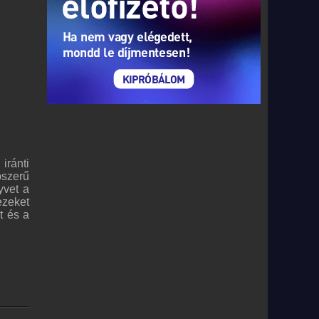
iránti
pszerű
yvet a
ezeket
t és a