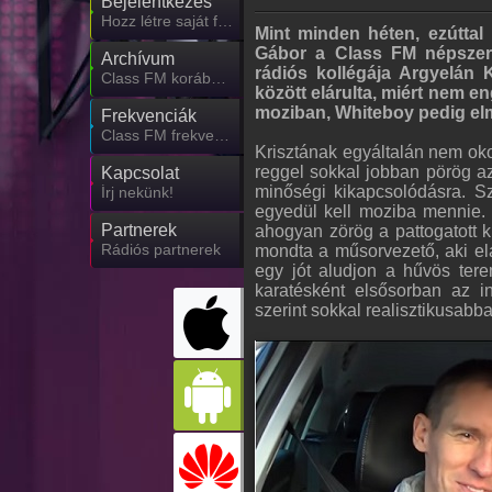
Bejelentkezés
Hozz létre saját fiókot!
Mint minden héten, ezúttal 
Gábor a Class FM népszer
Archívum
rádiós kollégája Argyelán 
Class FM korábbi adásai
között elárulta, miért nem e
moziban, Whiteboy pedig elme
Frekvenciák
Class FM frekvencia
Krisztának egyáltalán nem oko
reggel sokkal jobban pörög az
Kapcsolat
minőségi kikapcsolódásra. Sz
Írj nekünk!
egyedül kell moziba mennie.
Partnerek
ahogyan zörög a pattogatott 
Rádiós partnerek
mondta a műsorvezető, aki elá
egy jót aludjon a hűvös ter
karatésként elsősorban az i
szerint sokkal realisztikusabb