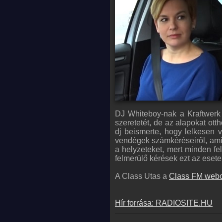
DJ Whiteboy-nak a Kraftwerk
szeretetét, de az alapokat ott
dj beismerte, hogy lelkesen v
vendégek számkéréseiről, ami 
a helyzeteket, mert minden fel
felmerülő kérések ezt az eset
A Class Utas a
Class FM webo
Hír forrása: RADIOSITE.HU