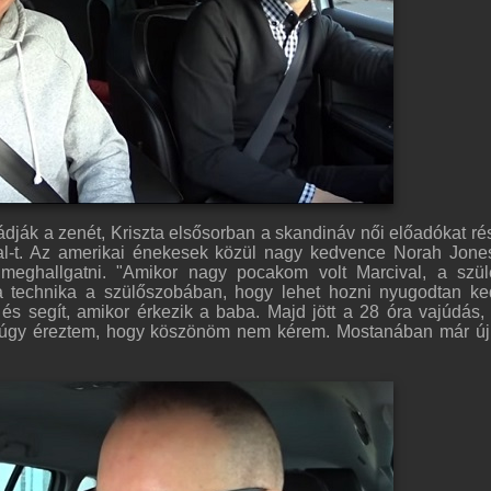
ádják a zenét, Kriszta elsősorban a skandináv női előadókat rés
al-t. Az amerikai énekesek közül nagy kedvence Norah Jones
meghallgatni. "Amikor nagy pocakom volt Marcival, a szü
a technika a szülőszobában, hogy lehet hozni nyugodtan k
i és segít, amikor érkezik a baba. Majd jött a 28 óra vajúdás,
 úgy éreztem, hogy köszönöm nem kérem. Mostanában már új