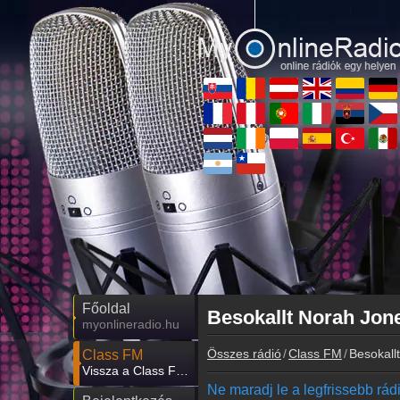
Főoldal
Besokallt Norah Jone
myonlineradio.hu
Összes rádió
Class FM
Besokall
Class FM
Vissza a Class FM oldalára
Ne maradj le a legfrissebb rádió