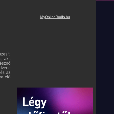
MyOnlineRadio.hu
zesíti
, akit
lésznő
edvenc
 és az
ra elő