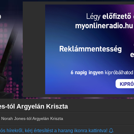
s-tól Argyelán Kriszta
t Norah Jones-tól Argyelán Kriszta
s hírekről, kérj értesítést a harang ikonra kattintva!