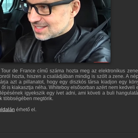
 Tour de France című száma hozta meg az elektronikus zene 
honról hozta, hiszen a családjában mindig is szólt a zene. A né
árja azt a pillanatot, hogy egy diszkós társa kiadjon egy kön
őt is kiakasztja néha. Whiteboy elsősorban azért nem kedveli 
lépésének igyekszik egy ívet adni, ami követi a buli hangulatá
ek többségében megtörik.
ldalán
érhető el.