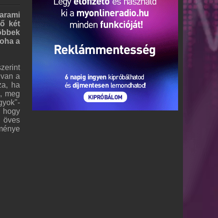
Garami
ő két
többek
soha a
zerint
 van a
za, ha
n, meg
gyok"-
, hogy
e öves
eménye