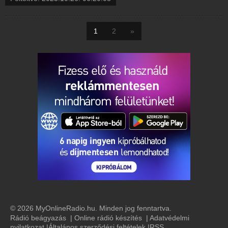
1
2
»
© 2026 MyOnlineRadio.hu. Minden jog fenntartva.
Rádió beágyazás
|
Online rádió készítés
|
Adatvédelmi
nyilatkozat
|
Általános szerződési feltételek
|
RSS