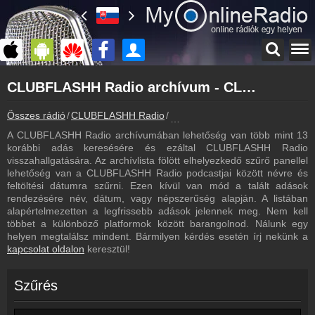
Főoldal
CLUBFLASHH Radio archívum - CLUBFLASHH Radio podcasts - CLUBFLASHH Radio visszahallgatás
myonlineradio.hu
CLUBFLASHH Radio
Összes rádió
CLUBFLASHH Radio
CLUBFLASHH Radio archívum - P
Vissza a CLUBFLASHH Radio oldalára
A CLUBFLASHH Radio archívumában lehetőség van több mint 13
Bejelentkezés
korábbi adás keresésére és ezáltal CLUBFLASHH Radio
Hozz létre saját fiókot!
visszahallgatására. Az archívlista fölött elhelyezkedő szűrő panellel
lehetőség van a CLUBFLASHH Radio podcastjai között névre és
Most szól
feltöltési dátumra szűrni. Ezen kívül van mód a talált adások
Tudd meg mi szólt eddig
rendezésére név, dátum, vagy népszerűség alapján. A listában
alapértelmezetten a legfrissebb adások jelennek meg. Nem kell
Műsorújság
többet a különböző platformok között barangolnod. Nálunk egy
CLUBFLASHH Radio műsorai
helyen megtalálsz mindent. Bármilyen kérdés esetén írj nekünk a
kapcsolat oldalon
keresztül!
Kapcsolat
Írj nekünk!
Szűrés
Partnerek
Rádiós partnerek