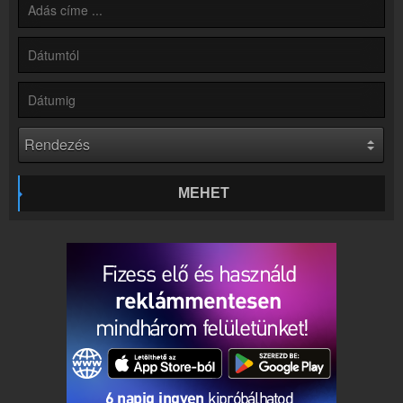
Rádió beágyazás
Ágyazd be weboldaladba
Online rádió készítés
Készítés lépésről lépésre
MEHET