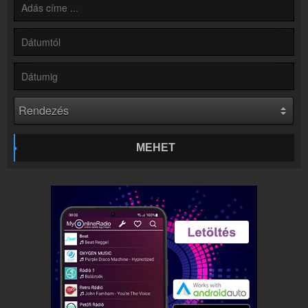
Rádió beágyazás
Ágyazd be weboldaladba
Online rádió készítés
Készítés lépésről lépésre
MEHET