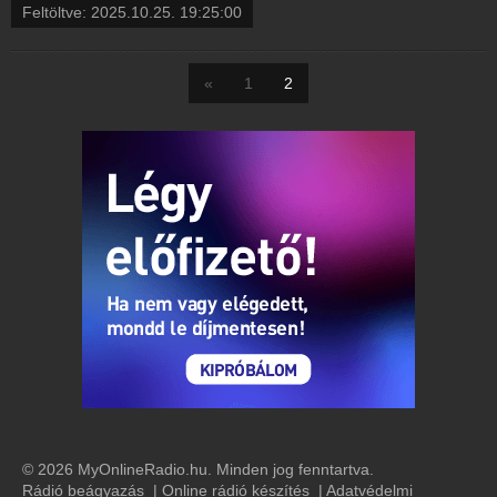
Feltöltve:
2025.10.25. 19:25:00
«
1
2
© 2026 MyOnlineRadio.hu. Minden jog fenntartva.
Rádió beágyazás
|
Online rádió készítés
|
Adatvédelmi