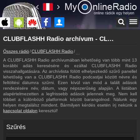
Főoldal
CLUBFLASHH Radio archívum - CLUBFLASHH Radio podcasts - CLUBFLASHH Radio visszahallgatás
myonlineradio.hu
CLUBFLASHH Radio
Összes rádió
CLUBFLASHH Radio
CLUBFLASHH Radio archívum - P
Vissza a CLUBFLASHH Radio oldalára
A CLUBFLASHH Radio archívumában lehetőség van több mint 13
Bejelentkezés
korábbi adás keresésére és ezáltal CLUBFLASHH Radio
Hozz létre saját fiókot!
visszahallgatására. Az archívlista fölött elhelyezkedő szűrő panellel
lehetőség van a CLUBFLASHH Radio podcastjai között névre és
Most szól
feltöltési dátumra szűrni. Ezen kívül van mód a talált adások
Tudd meg mi szólt eddig
rendezésére név, dátum, vagy népszerűség alapján. A listában
alapértelmezetten a legfrissebb adások jelennek meg. Nem kell
Műsorújság
többet a különböző platformok között barangolnod. Nálunk egy
CLUBFLASHH Radio műsorai
helyen megtalálsz mindent. Bármilyen kérdés esetén írj nekünk a
kapcsolat oldalon
keresztül!
Kapcsolat
Írj nekünk!
Szűrés
Partnerek
Rádiós partnerek