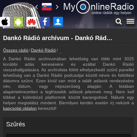
Főoldal
Dankó Rádió archívum - Dankó Rádió podcasts - Dankó Rádió visszahallgatás
myonlineradio.hu
Dankó Rádió
Összes rádió
Dankó Rádió
Dankó Rádió archívum - Podcasts - Viss
Vissza a Dankó Rádió oldalára
A Dankó Rádió archívumában lehetőség van több mint 3025
Bejelentkezés
korábbi adás keresésére és ezáltal Dankó Rádió
Hozz létre saját fiókot!
visszahallgatására. Az archívlista fölött elhelyezkedő szűrő panellel
lehetőség van a Dankó Rádió podcastjai között névre és feltöltési
Most szól
dátumra szűrni. Ezen kívül van mód a talált adások rendezésére
Tudd meg mi szólt eddig
név, dátum, vagy népszerűség alapján. A listában
alapértelmezetten a legfrissebb adások jelennek meg. Nem kell
Frekvenciák
többet a különböző platformok között barangolnod. Nálunk egy
Dankó Rádió frekvencia
helyen megtalálsz mindent. Bármilyen kérdés esetén írj nekünk a
kapcsolat oldalon
keresztül!
Műsorújság
Dankó Rádió műsorai
Szűrés
Hírek
Dankó Rádió kapcsolatos hírek