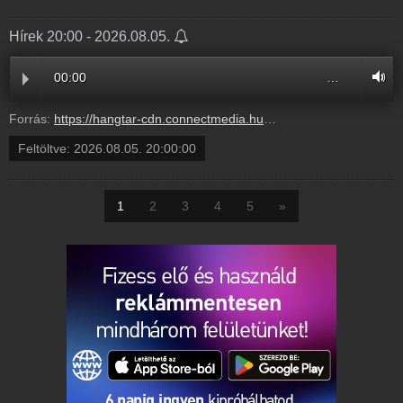
Hírek 20:00 - 2026.08.05.
00:00
…
Forrás:
https://hangtar-cdn.connectmedia.hu/20260805200000/20260805200400/mr7.mp3
Feltöltve:
2026.08.05. 20:00:00
1
2
3
4
5
»