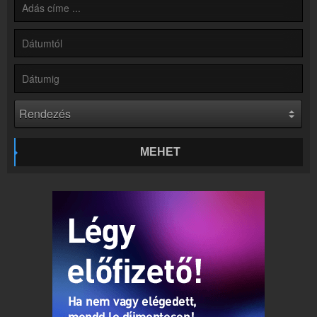
Kapcsolat
Írj nekünk!
Partnerek
Rádiós partnerek
Rádió beágyazás
Ágyazd be weboldaladba
Online rádió készítés
Készítés lépésről lépésre
MEHET