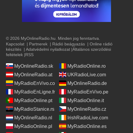
© 2026 MyOnlineRadio.hu. Minden jog fenntartva.
Kapcsolat
|
Partnerek
|
Rádió beágyazás
|
Online rádió
készítés
|
Adatvédelmi nyilatkozat
|
Általános szerződési
feltételek
|
RSS
MyOnlineRadio.sk
MyRadioOnline.ro
MyOnlineRadio.at
UKRadioLive.com
MyRadioEnVivo.co
MyOnlineRadio.de
MyRadioEnLigne.fr
MyRadioEnVivo.pe
MyRadioOnline.pt
MyRadioOnline.it
MyRadioStanice.rs
MyOnlineRadio.cz
MyOnlineRadio.nl
IrishRadioLive.com
MyRadioOnline.pl
MyRadioOnline.es