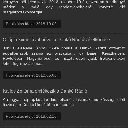
környezetből jelentkezik. 2018. október 10-én, szerdán rendhagyó
módon a rádió egy rendezvényhajóról közvetíti élő
magyarnótakoncertjét.
Publikálás ideje: 2018.10.09.
Öt új frekvenciával bővül a Dankó Rádió vételkörzete
Június elsejével 32-ről 37-re bővült a Dankó Rádiót közvetítő
adóállomások száma az országban, így Baján, Keszthelyen,
Révfülöpön, Nagymaroson és Tiszafüreden újabb frekvenciákon
lehet fogni az állomást.
Publikálás ideje: 2018.06.08.
Kallós Zoltánra emlékezik a Dankó Rádió
A magyar néprajzkutatás kiemelkedő alakjának munkássága előtt
tiszteleg a Dankó Rádió több műsora is.
Publikálás ideje: 2018.02.16.