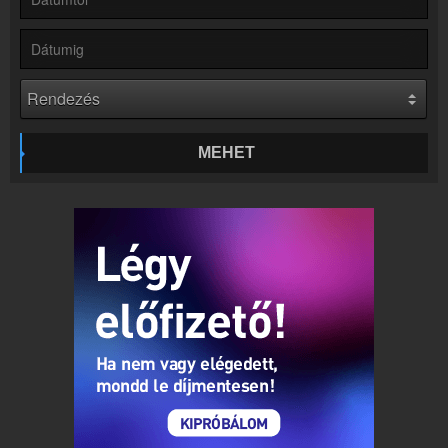
Kapcsolat
Írj nekünk!
Partnerek
Rádiós partnerek
Rádió beágyazás
Ágyazd be weboldaladba
MEHET
Online rádió készítés
Készítés lépésről lépésre