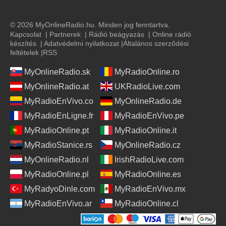
© 2026 MyOnlineRadio.hu. Minden jog fenntartva.
Kapcsolat
|
Partnerek
|
Rádió beágyazás
|
Online rádió
készítés
|
Adatvédelmi nyilatkozat
|
Általános szerződési
feltételek
|
RSS
MyOnlineRadio.sk
MyRadioOnline.ro
MyOnlineRadio.at
UKRadioLive.com
MyRadioEnVivo.co
MyOnlineRadio.de
MyRadioEnLigne.fr
MyRadioEnVivo.pe
MyRadioOnline.pt
MyRadioOnline.it
MyRadioStanice.rs
MyOnlineRadio.cz
MyOnlineRadio.nl
IrishRadioLive.com
MyRadioOnline.pl
MyRadioOnline.es
MyRadyoDinle.com
MyRadioEnVivo.mx
MyRadioEnVivo.ar
MyRadioOnline.cl