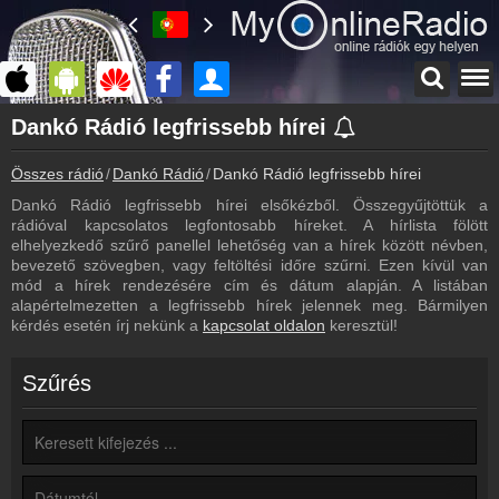
Főoldal
Dankó Rádió legfrissebb hírei
myonlineradio.hu
Összes rádió
Dankó Rádió
Dankó Rádió legfrissebb hírei
Dankó Rádió
Vissza a Dankó Rádió oldalára
Dankó Rádió legfrissebb hírei elsőkézből. Összegyűjtöttük a
rádióval kapcsolatos legfontosabb híreket. A hírlista fölött
Bejelentkezés
elhelyezkedő szűrő panellel lehetőség van a hírek között névben,
Hozz létre saját fiókot!
bevezető szövegben, vagy feltöltési időre szűrni. Ezen kívül van
mód a hírek rendezésére cím és dátum alapján. A listában
Most szól
alapértelmezetten a legfrissebb hírek jelennek meg. Bármilyen
Tudd meg mi szólt eddig
kérdés esetén írj nekünk a
kapcsolat oldalon
keresztül!
Archívum
Dankó Rádió korábbi adásai
Szűrés
Frekvenciák
Dankó Rádió frekvencia
Műsorújság
Dankó Rádió műsorai