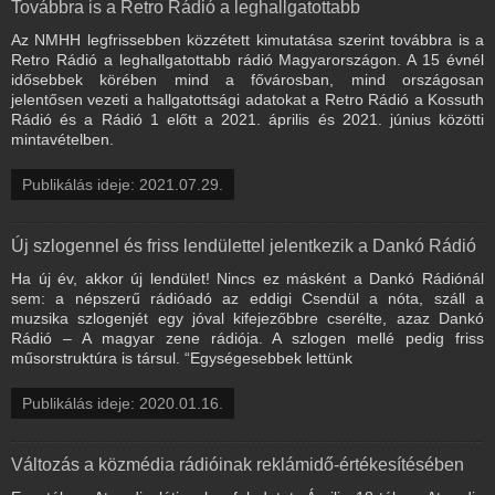
Továbbra is a Retro Rádió a leghallgatottabb
Az NMHH legfrissebben közzétett kimutatása szerint továbbra is a
Retro Rádió a leghallgatottabb rádió Magyarországon. A 15 évnél
idősebbek körében mind a fővárosban, mind országosan
jelentősen vezeti a hallgatottsági adatokat a Retro Rádió a Kossuth
Rádió és a Rádió 1 előtt a 2021. április és 2021. június közötti
mintavételben.
Publikálás ideje: 2021.07.29.
Új szlogennel és friss lendülettel jelentkezik a Dankó Rádió
Ha új év, akkor új lendület! Nincs ez másként a Dankó Rádiónál
sem: a népszerű rádióadó az eddigi Csendül a nóta, száll a
muzsika szlogenjét egy jóval kifejezőbbre cserélte, azaz Dankó
Rádió – A magyar zene rádiója. A szlogen mellé pedig friss
műsorstruktúra is társul. “Egységesebbek lettünk
Publikálás ideje: 2020.01.16.
Változás a közmédia rádióinak reklámidő-értékesítésében