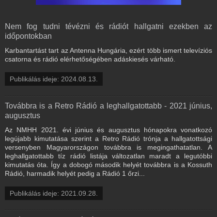
Nem fog tudni tévézni és rádiót hallgatni ezekben az
időpontokban
Karbantartást tart az Antenna Hungária, ezért több ismert televíziós
csatorna és rádió elérhetőségében adáskiesés várható.
Publikálás ideje: 2024.08.13.
Továbbra is a Retro Rádió a leghallgatottabb - 2021 június,
augusztus
Az NMHH 2021. évi június és augusztus hónapokra vonatkozó
legújabb kimutatása szerint a Retro Rádió trónja a hallgatottsági
versenyben Magyarországon továbbra is megingathatatlan. A
leghallgatottabb tíz rádió listája változatlan maradt a legutóbbi
kimutatás óta. Így a dobogó második helyét továbbra is a Kossuth
Rádió, harmadik helyét pedig a Rádió 1 őrzi...
Publikálás ideje: 2021.09.28.