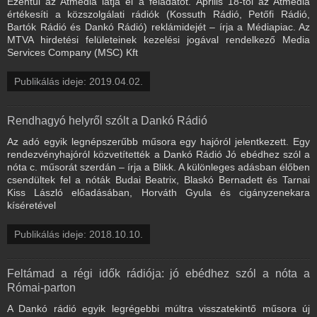
Ezentúl az Atmedia látja el a feladatot. Április 18-tól az Atmedia
értékesíti a közszolgálati rádiók (Kossuth Rádió, Petőfi Rádió,
Bartók Rádió és Dankó Rádió) reklámidejét – írja a Médiapiac. Az
MTVA hirdetési felületeinek kezelési jogával rendelkező Media
Services Company (MSC) Kft
Publikálás ideje: 2019.04.02.
Rendhagyó helyről szólt a Dankó Rádió
Az adó egyik legnépszerűbb műsora egy hajóról jelentkezett. Egy
rendezvényhajóról közvetítették a Dankó Rádió Jó ebédhez szól a
nóta c. műsorát szerdán – írja a Blikk. A különleges adásban élőben
csendültek fel a nóták Budai Beatrix, Blaskó Bernadett és Tarnai
Kiss László előadásában, Horváth Gyula és cigányzenekara
kíséretével
Publikálás ideje: 2018.10.10.
Feltámad a régi idők rádiója: jó ebédhez szól a nóta a
Római-parton
A Dankó rádió egyik legrégebbi múltra visszatekintő műsora új