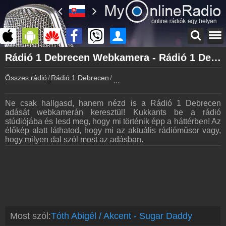
Főoldal
Rádió 1 Debrecen Webkamera - Rádió 1 Debrecen Élőkép - Rádió 1 Debrecen Youtube
myonlineradio.hu
Összes rádió
Rádió 1 Debrecen
Rádió 1 Debrecen Webkamera
Rádió 1 Debrecen
Vissza a Rádió 1 Debrecen oldalára
Ne csak hallgasd, hanem nézd is a Rádió 1 Debrecen
Bejelentkezés
adását webkamerán keresztül! Kukkants be a rádió
Hozz létre saját fiókot!
stúdiójába és lesd meg, hogy mi történik épp a háttérben! Az
élőkép alatt láthatod, hogy mi az aktuális rádióműsor vagy,
Most szól
hogy milyen dal szól most az adásban.
Tudd meg mi szólt eddig
Archívum
Rádió 1 Debrecen korábbi adásai
Műsorújság
Rádió 1 Debrecen műsorai
Hírek
Most szól:
Tóth Abigél / Akcent - Sugar Daddy
Rádió 1 Debrecen kapcsolatos hírek