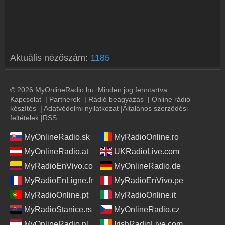
Aktuális nézőszám:
1185
© 2026 MyOnlineRadio.hu. Minden jog fenntartva.
Kapcsolat
|
Partnerek
|
Rádió beágyazás
|
Online rádió
készítés
|
Adatvédelmi nyilatkozat
|
Általános szerződési
feltételek
|
RSS
MyOnlineRadio.sk
MyRadioOnline.ro
MyOnlineRadio.at
UKRadioLive.com
MyRadioEnVivo.co
MyOnlineRadio.de
MyRadioEnLigne.fr
MyRadioEnVivo.pe
MyRadioOnline.pt
MyRadioOnline.it
MyRadioStanice.rs
MyOnlineRadio.cz
MyOnlineRadio.nl
IrishRadioLive.com